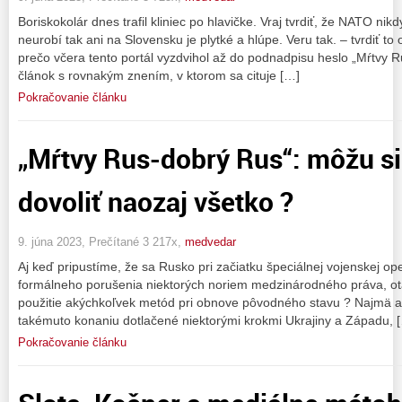
Boriskokolár dnes trafil kliniec po hlavičke. Vraj tvrdiť, že NATO ni
neurobí tak ani na Slovensku je plytké a hlúpe. Veru tak. – tvrdiť to
prečo včera tento portál vyzdvihol až do podnadpisu heslo „Mŕtvy 
článok s rovnakým znením, v ktorom sa cituje […]
Pokračovanie článku
„Mŕtvy Rus-dobrý Rus“: môžu si
dovoliť naozaj všetko ?
9. júna 2023, Prečítané 3 217x,
medvedar
Aj keď pripustíme, že sa Rusko pri začiatku špeciálnej vojenskej ope
formálneho porušenia niektorých noriem medzinárodného práva, otá
použitie akýchkoľvek metód pri obnove pôvodného stavu ? Najmä a
takémuto konaniu dotlačené niektorými krokmi Ukrajiny a Západu, 
Pokračovanie článku