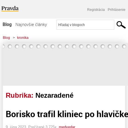
Registrácia
Prihlásenie
Blog
Najnovšie články
Najčítanejšie články
Blog
>
kronika
Najkomentovanejšie články
Zoznam blogov
Komerčné blogy
Rubrika:
Nezaradené
Borisko trafil kliniec po hlavičke
9. júna 2023, Prečítané 3 725x,
medvedar