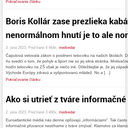
Pokračovanie článku
Boris Kollár zase prezlieka kab
nenormálnom hnutí je to ale no
3. júna 2023, Prečítané 4 464x,
medvedar
Čaputová vetovala zákon o posilnení telocviku na našich školách. 
ňu svedčí o tom, že pohyb a šport nie sú jej silná stránka. Motivačne 
hodín telocviku na ZŠ však je niečo iné. Dôležitejšie je, že jej západ
Východe Európy zdravú a vyšportovanú mládež. No a […]
Pokračovanie článku
Ako si utrieť z tváre informačné
2. júna 2023, Prečítané 3 400x,
medvedar
Euroatlantické médiá nás denne opľúvajú „informáciami“. Tak často a 
informačné pľuvance nestíhame z tváre zmývať. Klamstvo za klamst