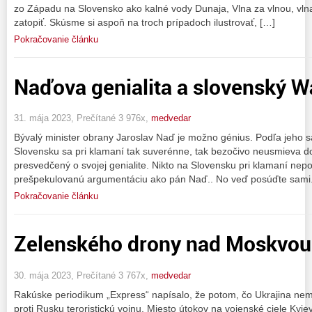
zo Západu na Slovensko ako kalné vody Dunaja, Vlna za vlnou, v
zatopiť. Skúsme si aspoň na troch prípadoch ilustrovať, […]
Pokračovanie článku
Naďova genialita a slovenský W
31. mája 2023, Prečítané 3 976x,
medvedar
Bývalý minister obrany Jaroslav Naď je možno génius. Podľa jeho s
Slovensku sa pri klamaní tak suverénne, tak bezočivo neusmieva d
presvedčený o svojej genialite. Nikto na Slovensku pri klamaní nep
prešpekulovanú argumentáciu ako pán Naď.. No veď posúďte sami. 
Pokračovanie článku
Zelenského drony nad Moskvou
30. mája 2023, Prečítané 3 767x,
medvedar
Rakúske periodikum „Express“ napísalo, že potom, čo Ukrajina nema
proti Rusku teroristickú vojnu. Miesto útokov na vojenské ciele Kyje