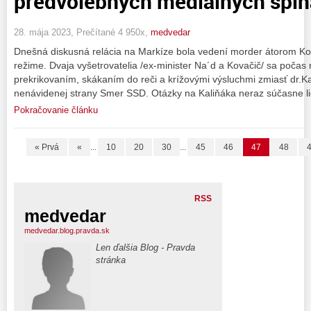
predvolebných mediálnych špin
28. mája 2023, Prečítané 4 950x,
medvedar
Dnešná diskusná relácia na Markíze bola vedení morder átorom Ko
režime. Dvaja vyšetrovatelia /ex-minister Na´d a Kovačič/ sa počas r
prekrikovaním, skákaním do reči a krížovými výsluchmi zmiasť dr.Kal
nenávidenej strany Smer SSD. Otázky na Kaliňáka neraz súčasne lie
Pokračovanie článku
« Prvá
«
...
10
20
30
...
45
46
47
48
RSS
medvedar
medvedar.blog.pravda.sk
Len ďalšia Blog - Pravda
stránka