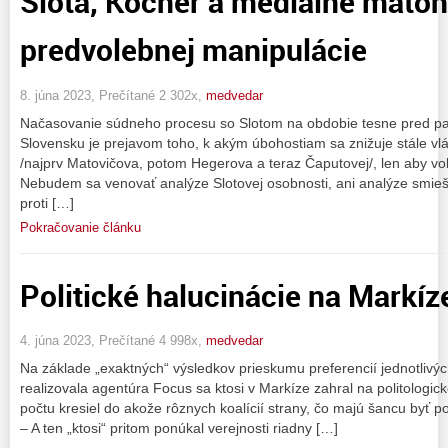
Slota, Kočner a mediálne mátoh
predvolebnej manipulácie
8. júna 2023, Prečítané 2 302x,
medvedar
Načasovanie súdneho procesu so Slotom na obdobie tesne pred p
Slovensku je prejavom toho, k akým úbohostiam sa znižuje stále v
/najprv Matovičova, potom Hegerova a teraz Čaputovej/, len aby voľ
Nebudem sa venovať analýze Slotovej osobnosti, ani analýze smi
proti […]
Pokračovanie článku
Politické halucinácie na Markíz
4. júna 2023, Prečítané 4 998x,
medvedar
Na základe „exaktných“ výsledkov prieskumu preferencií jednotlivých 
realizovala agentúra Focus sa ktosi v Markíze zahral na politologic
počtu kresiel do akože rôznych koalícií strany, čo majú šancu byť 
– A ten „ktosi“ pritom ponúkal verejnosti riadny […]