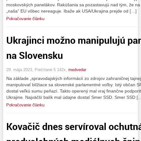
moskovských panelákov. Rakúšania sa pozastavujú nad tým, že na a
„naša“ EU vôbec nereaguje. Ibaže ak USA/Ukrajina prejde od […]
Pokračovanie článku
Ukrajinci možno manipulujú pa
na Slovensku
29. mája 2023, Prečítané 5 142x,
medvedar
Na základe „spravodajských informácií zo zdrojov zahraničnej tajnej
manipulovať blížiace sa slovenské parlamentné voľby. Istý občan SR
dostal veľkú sumu peňazí. Takto operený mal vraj finančne podporiť s
Ukrajine. Najväčší balík mal údajne dostať Smer SSD. Smer SSD [
Pokračovanie článku
Kovačič dnes servíroval ochutn