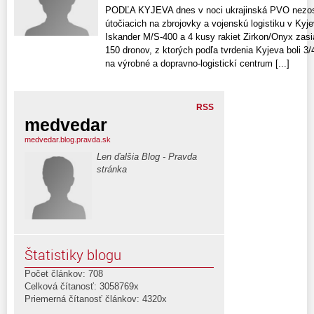
PODĽA KYJEVA dnes v noci ukrajinská PVO nezostre
útočiacich na zbrojovky a vojenskú logistiku v Kyje
Iskander M/S-400 a 4 kusy rakiet Zirkon/Onyx zasiah
150 dronov, z ktorých podľa tvrdenia Kyjeva boli 3
na výrobné a dopravno-logistickí centrum [...]
RSS
medvedar
medvedar.blog.pravda.sk
Len ďalšia Blog - Pravda
stránka
Štatistiky blogu
Počet článkov: 708
Celková čítanosť: 3058769x
Priemerná čítanosť článkov: 4320x