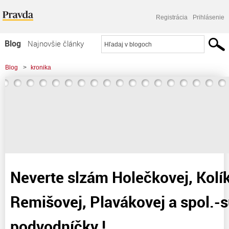
Registrácia
Prihlásenie
Blog
Najnovšie články
Najčítanejšie články
Blog
>
kronika
Najkomentovanejšie články
>
Neverte slzám Holečkovej, Kolíkovej, Remišovej, Plavákovej a spol.-sú to
Zoznam blogov
podvodníčky !
Komerčné blogy
Neverte slzám Holečkovej, Kolík
Remišovej, Plavákovej a spol.-s
podvodníčky !