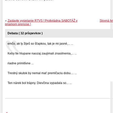
«
Zastavte vysielanie RTVS ! Protivládna SABOTÁŽ v
Slovná hn
priamom prenose !
Debata ( 32 príspevkov )
emčo, ak ty žiješ so šľapkou, tak je mi jasné,... ...
Keby tie hlupane naozaj zaujimali znasilnenia,... ...
riadne primitívne ...
Trestný skutok by nemal mať premlčaciu dobu.... ...
Ten nárek bol trápny. Dievčina vypadala so... ...