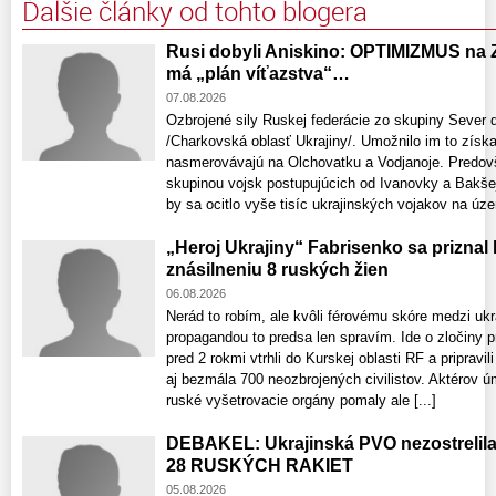
Ďalšie články od tohto blogera
Rusi dobyli Aniskino: OPTIMIZMUS na 
má „plán víťazstva“…
07.08.2026
Ozbrojené sily Ruskej federácie zo skupiny Sever 
/Charkovská oblasť Ukrajiny/. Umožnilo im to získ
nasmerovávajú na Olchovatku a Vodjanoje. Predov
skupinou vojsk postupujúcich od Ivanovky a Bakšej
by sa ocitlo vyše tisíc ukrajinských vojakov na územ
„Heroj Ukrajiny“ Fabrisenko sa priznal
znásilneniu 8 ruských žien
06.08.2026
Nerád to robím, ale kvôli férovému skóre medzi uk
propagandou to predsa len spravím. Ide o zločiny p
pred 2 rokmi vtrhli do Kurskej oblasti RF a pripravi
aj bezmála 700 neozbrojených civilistov. Aktérov 
ruské vyšetrovacie orgány pomaly ale [...]
DEBAKEL: Ukrajinská PVO nezostrelil
28 RUSKÝCH RAKIET
05.08.2026