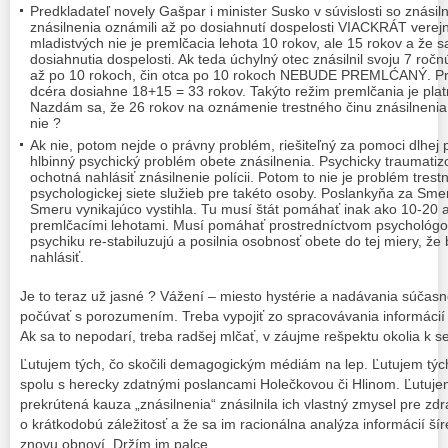
Predkladateľ novely Gašpar i minister Susko v súvislosti so znási
znásilnenia oznámili až po dosiahnutí dospelosti VIACKRÁT verejno
mladistvých nie je premlčacia lehota 10 rokov, ale 15 rokov a že s
dosiahnutia dospelosti. Ak teda úchylný otec znásilnil svoju 7 ročnú
až po 10 rokoch, čin otca po 10 rokoch NEBUDE PREMLĆANÝ. Pr
dcéra dosiahne 18+15 = 33 rokov. Takýto režim premlčania je platn
Nazdám sa, že 26 rokov na oznámenie trestného činu znásilnenia 
nie ?
Ak nie, potom nejde o právny problém, riešiteľný za pomoci dlhej 
hlbinný psychický problém obete znásilnenia. Psychicky traumatizov
ochotná nahlásiť znásilnenie polícii. Potom to nie je problém tres
psychologickej siete služieb pre takéto osoby. Poslankyňa za Sme
Smeru vynikajúco vystihla. Tu musí štát pomáhať inak ako 10-20 a
premlčacími lehotami. Musí pomáhať prostredníctvom psychológov
psychiku re-stabiluzujú a posilnia osobnosť obete do tej miery, že
nahlásiť.
Je to teraz už jasné ? Vážení – miesto hystérie a nadávania súčasnej
počúvať s porozumením. Treba vypojiť zo spracovávania informácií
Ak sa to nepodarí, treba radšej mlčať, v záujme rešpektu okolia k
Ľutujem tých, čo skočili demagogickým médiám na lep. Ľutujem tých,
spolu s herecky zdatnými poslancami Holečkovou či Hlinom. Ľutuje
prekrútená kauza „znásilnenia“ znásilnila ich vlastný zmysel pre zdr
o krátkodobú záležitosť a že sa im racionálna analýza informácií ší
znovu obnoví. Držím im palce.