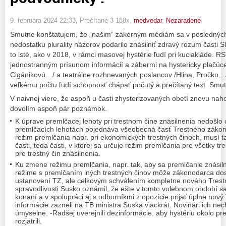
9. februára 2024 22:33
, Prečítané 3 188x,
medvedar
,
Nezaradené
Smutne konštatujem, že „našim“ zákerným médiám sa v poslednýc
nedostatku plurality názorov podarilo znásilniť zdravý rozum časti 
to isté, ako v 2018, v rámci masovej hystérie ľudí pri kuciakiáde. 
jednostranným prísunom informácií a zábermi na hystericky plačúc
Cigánikovú…/ a teatrálne rozhnevaných poslancov /Hlina, Pročko…
veľkému počtu ľudí schopnosť chápať počutý a prečítaný text. Smutn
V naivnej viere, že aspoň u časti zhysterizovaných obetí znovu na
dovolím aspoň pár poznámok.
K úprave premlčacej lehoty pri trestnom čine znásilnenia nedošlo 
premlčacích lehotách pojednáva všeobecná časť Trestného záko
režim premlčania napr. pri ekonomických trestných činoch, musí 
časti, teda časti, v ktorej sa určuje režim premlčania pre všetky t
pre trestný čin znásilnenia.
Ku zmene režimu premlčania, napr. tak, aby sa premlčanie znásil
režime s premlčaním iných trestných činov môže zákonodarca dos
ustanovení TZ, ale celkovým schválením kompletne nového Trest
spravodlivosti Susko oznámil, že ešte v tomto volebnom období sa
konaní a v spolupráci aj s odborníkmi z opozície prijať úplne nový 
informácie zazneli na TB ministra Suska viackrát. Novinári ich n
úmyselne. -Radšej uverejnili dezinformácie, aby hystériu okolo pr
rozjatrili.