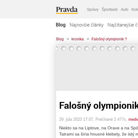
Správy
Športweb
Auto
Kok
Blog
Najnovšie články
Najčítanejšie č
Blog
>
kronika
>
Falošný olympionik ?
Falošný olympionik
29. júla 2023 17:07
, Prečítané 2 477x,
medv
Niekto sa na Liptove, na Orave a na Spi
Tatrami sa šíria hnusné klebety, že istý