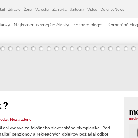
tail
Zdravie
Žena
Varecha
Záhrada
Užitočná
Video
DefenceNews
lánky
Najkomentovanejšie články
Zoznam blogov
Komerčné blog
 ?
m
medve
edar
,
Nezaradené
ši asi vydáva za falošného slovenského olympionika. Pod
 majiteľ penzionov a rekreačných objektov požiadal odbor