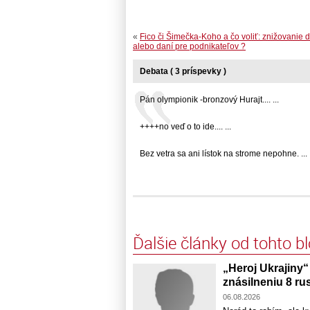
«
Fico či Šimečka-Koho a čo voliť: znižovanie
alebo daní pre podnikateľov ?
Debata ( 3 príspevky )
Pán olympionik -bronzový Hurajt.... ...
++++no veď o to ide.... ...
Bez vetra sa ani lístok na strome nepohne. ... .
Ďalšie články od tohto b
„Heroj Ukrajiny“
znásilneniu 8 ru
06.08.2026