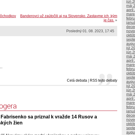
jún 
máj 
apríl
mare
 dôchodkov
Banderovci už zaútočili aj na Slovensko. Zastavme ich, kým
febr
je čas.
»
janu
dece
nove
Posledný 01. 08. 2023, 17:45
októ
sept
augu
júl 2
jún 
máj 
apríl
mare
..
febr
októ
sept
Celá debata
|
RSS tejto debaty
augu
júl 2
jún 
máj 
apríl
mare
logera
febr
janu
dece
 Fabrisenko sa priznal k vražde 14 Rusov a
nove
ských žien
októ
sept
augu