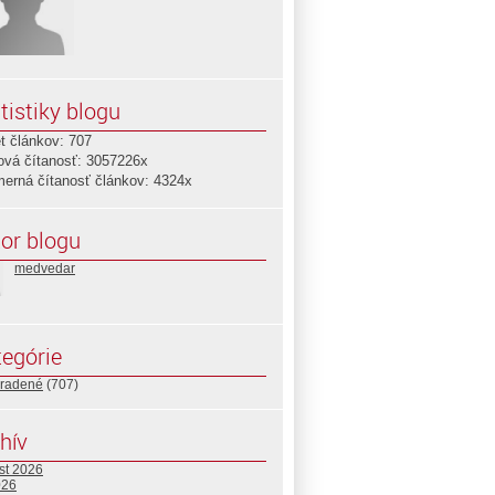
tistiky blogu
t článkov: 707
ová čítanosť: 3057226x
merná čítanosť článkov: 4324x
or blogu
medvedar
egórie
radené
(707)
hív
st 2026
026