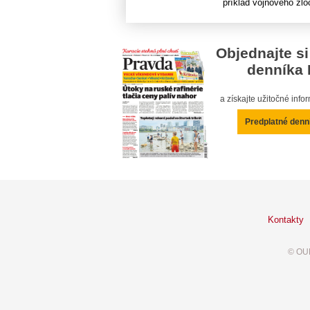
príklad vojnového zloč
Objednajte si
denníka 
a získajte užitočné inf
Predplatné denn
Kontakty
© OUR