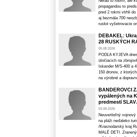
Nerád to robím, ale k
propagandou to predsa
pred 2 rokmi vtrhli do
aj bezmála 700 neozb
ruské vyšetrovacie or
DEBAKEL: Ukraj
28 RUSKÝCH R
05.08.2026
PODĽA KYJEVA dnes v 
útočiacich na zbrojov
Iskander M/S-400 a 4 
150 dronov, z ktorých
na výrobné a dopravno-
BANDEROVCI ZAV
vypálených na Ky
predmestí SLA
03.08.2026
Neuveriteľný vojnový z
na pláži neďaleko tu
/Krasnodarský kraj Ru
MALÉ DETI. Zranených