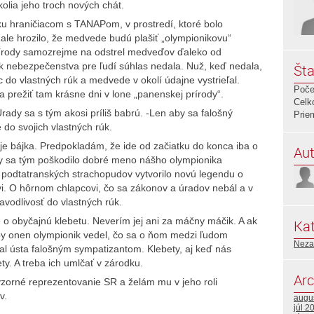
olia jeho troch nových chát.
mku hraničiacom s TANAPom, v prostredí, ktoré bolo
e hrozilo, že medvede budú plašiť „olympionikovu“
 prírody samozrejme na odstrel medveďov ďaleko od
k nebezpečenstva pre ľudí súhlas nedala. Nuž, keď nedala,
Šta
c do vlastných rúk a medvede v okolí údajne vystrieľal.
Poče
 a prežiť tam krásne dni v lone „panenskej prírody“.
Celk
rady sa s tým akosi príliš babrú. -Len aby sa falošný
Prie
do svojich vlastných rúk.
 je bájka. Predpokladám, že ide od začiatku do konca iba o
Aut
aby sa tým poškodilo dobré meno nášho olympionika
ár podtatranských strachopudov vytvorilo novú legendu o
i. O hôrnom chlapcovi, čo sa zákonov a úradov nebál a v
vodlivosť do vlastných rúk.
o obyčajnú klebetu. Neverím jej ani za máčny máčik. A ak
Kat
aby onen olympionik vedel, čo sa o ňom medzi ľudom
Neza
al ústa falošným sympatizantom. Klebety, aj keď nás
ety. A treba ich umlčať v zárodku.
Arc
zorné reprezentovanie SR a želám mu v jeho roli
v.
augu
júl 2