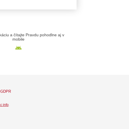
likáciu a čítajte Pravdu pohodlne aj v
mobile
GDPR
c info
.