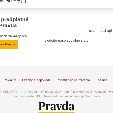
inu zo strany [...]
 predplatné
Pravda
stiahnite si ap
ormácie na každý deň
sledujte naše sociálne siete
íka Pravda
Reklama
Otázky a odpovede
Podmienky používania
Cookies
 MEDIA SR a. s. 2026. Autorské práva sú vyhradené a vykonáva ich vydavateľ,
via
Blogovací systém Blog.Pravda.sk beží na technológií Wordpress.