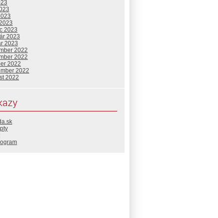
023
2023
2023
 2023
c 2023
uár 2023
ár 2023
mber 2022
mber 2022
ber 2022
ember 2022
st 2022
kazy
da.sk
pty
rogram