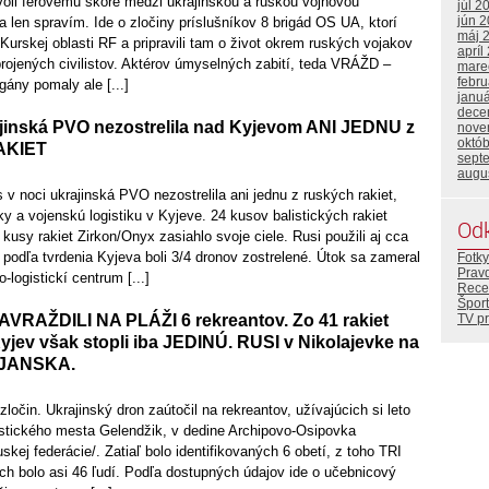
vôli férovému skóre medzi ukrajinskou a ruskou vojnovou
júl 2
jún 
 len spravím. Ide o zločiny príslušníkov 8 brigád OS UA, ktorí
máj 
 Kurskej oblasti RF a pripravili tam o život okrem ruských vojakov
apríl
rojených civilistov. Aktérov úmyselných zabití, teda VRÁŽD –
mare
febr
gány pomaly ale [...]
janu
dece
inská PVO nezostrelila nad Kyjevom ANI JEDNU z
nove
októ
AKIET
sept
augu
noci ukrajinská PVO nezostrelila ani jednu z ruských rakiet,
ky a vojenskú logistiku v Kyjeve. 24 kusov balistických rakiet
Od
kusy rakiet Zirkon/Onyx zasiahlo svoje ciele. Rusi použili aj cca
 podľa tvrdenia Kyjeva boli 3/4 dronov zostrelené. Útok sa zameral
Fotky
Prav
logistickí centrum [...]
Rece
Šport
TV p
RAŽDILI NA PLÁŽI 6 rekreantov. Zo 41 rakiet
jev však stopli iba JEDINÚ. RUSI v Nikolajevke na
VJANSKA.
ločin. Ukrajinský dron zaútočil na rekreantov, užívajúcich si leto
ristického mesta Gelendžik, v dedine Archipovo-Osipovka
skej federácie/. Zatiaľ bolo identifikovaných 6 obetí, z toho TRI
 bolo asi 46 ľudí. Podľa dostupných údajov ide o učebnicový