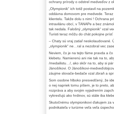
ochrany prírody o odstrel medveďov z ok
„Olympionik“ ich totiž postavil na poze
oddávna domovom pre medvede. Teraz al
klientelu. Takže dolu s nimi ! Ochrana
intravilánu obcí, v TANAPe a bez známo
tak nedala. Falošný „olympionik“ vzal ve
Turisti teraz môžu do chát pokojne prísť
– Chaty sú vraj zatiaľ neskolaudované. Ú
„olympionik“ ne…ral a nezobral vec zase 
Neviem, čo je na tejto fáme pravda a čo
klebetu. Namierenú ani nie tak na to, 
/medailistu…/, ako skôr na to, aby si p
Jánošíkovi. O Jánošíkovi-medveďobijcov
záujme slovače-bedače vzal zbraň a spra
Som osobne hlboko presvedčený, že ide 
o nej napriek tomu píšem, je to preto, 
rozpráva a aby svojim vyjadrením zapch
vykresľujú ako hrdinov, sú stále iba kleb
Skutočnému olympionikovi ďakujem za v
podnikateľa v turizme veľa veľa úspecho