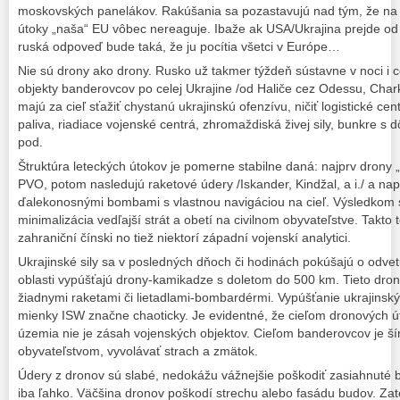
moskovských panelákov. Rakúšania sa pozastavujú nad tým, že na 
útoky „naša“ EU vôbec nereaguje. Ibaže ak USA/Ukrajina prejde o
ruská odpoveď bude taká, že ju pocítia všetci v Európe…
Nie sú drony ako drony. Rusko už takmer týždeň sústavne v noci i 
objekty banderovcov po celej Ukrajine /od Haliče cez Odessu, Cha
majú za cieľ sťažiť chystanú ukrajinskú ofenzívu, ničiť logistické cen
paliva, riadiace vojenské centrá, zhromaždiská živej sily, bunkre 
pod.
Štruktúra leteckých útokov je pomerne stabilne daná: najprv drony 
PVO, potom nasledujú raketové údery /Iskander, Kindžal, a i./ a nap
ďalekonosnými bombami s vlastnou navigáciou na cieľ. Výsledkom s
minimalizácia vedľajší strát a obetí na civilnom obyvateľstve. Takto t
zahraniční čínski no tiež niektorí západní vojenskí analytici.
Ukrajinské sily sa v posledných dňoch či hodinách pokúšajú o odv
oblasti vypúšťajú drony-kamikadze s doletom do 500 km. Tieto dro
žiadnymi raketami či lietadlami-bombardérmi. Vypúšťanie ukrajinsk
mienky ISW značne chaoticky. Je evidentné, že cieľom dronových ú
územia nie je zásah vojenských objektov. Cieľom banderovcov je ší
obyvateľstvom, vyvolávať strach a zmätok.
Údery z dronov sú slabé, nedokážu vážnejšie poškodiť zasiahnuté bu
iba ľahko. Väčšina dronov poškodí strechu alebo fasádu budov. Zat