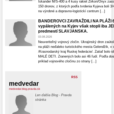
Iskander M/S-400 a 4 kusy rakiet Zirkon/Onyx zasiah
150 dronov, z ktorých podľa tvrdenia Kyjeva boli 3
na výrobné a dopravno-logistickí centrum [...]
BANDEROVCI ZAVRAŽDILI NA PLÁŽI 6 re
vypálených na Kyjev však stopli iba J
predmestí SLAVJANSKA.
03.08.2026
Neuveriteľný vojnový zločin. Ukrajinský dron zaútoči
na pláži neďaleko turistického mesta Gelendžik, v
/Krasnodarský kraj Ruskej federácie/. Zatiaľ bolo i
MALÉ DETI. Zranených bolo asi 46 ľudí. Podľa dos
príklad vojnového zločinu zo strany [...]
RSS
medvedar
medvedar.blog.pravda.sk
Len ďalšia Blog - Pravda
stránka