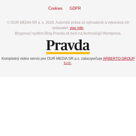
Cookies
GDPR
© OUR MEDIA SR a. s. 2026. Autorské práva sú vyhradené a vykonáva ich
vydavateľ,
viac info
.
Blogovací systém Blog.Pravda.sk beží na technológií Wordpress.
Kompletný video servis pre OUR MEDIA SR a.s. zabezpečuje
ARBERTO GROUP
s.r.o.
.