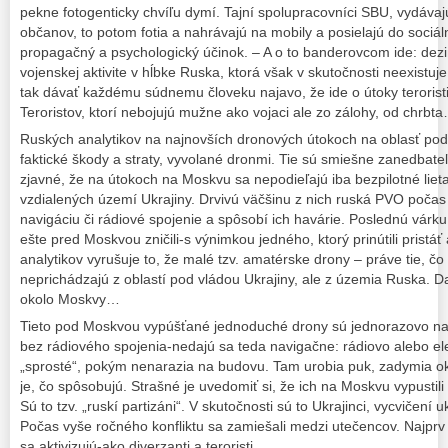
pekne fotogenticky chvíľu dymí. Tajní spolupracovníci SBU, vydáva
občanov, to potom fotia a nahrávajú na mobily a posielajú do sociál
propagačný a psychologický účinok. – A o to banderovcom ide: dezi
vojenskej aktivite v hĺbke Ruska, ktorá však v skutočnosti neexistuje.
tak dávať každému súdnemu človeku najavo, že ide o útoky teroristick
Teroristov, ktorí nebojujú mužne ako vojaci ale zo zálohy, od chrbt
Ruských analytikov na najnovších dronových útokoch na oblasť p
faktické škody a straty, vyvolané dronmi. Tie sú smiešne zanedbateľ
zjavné, že na útokoch na Moskvu sa nepodieľajú iba bezpilotné lie
vzdialených území Ukrajiny. Drvivú väčšinu z nich ruská PVO počas i
navigáciu či rádiové spojenie a spôsobí ich havárie. Poslednú várku 
ešte pred Moskvou zničili-s výnimkou jedného, ktorý prinútili pristá
analytikov vyrušuje to, že malé tzv. amatérske drony – práve tie, č
neprichádzajú z oblastí pod vládou Ukrajiny, ale z územia Ruska. D
okolo Moskvy…
Tieto pod Moskvou vypúšťané jednoduché drony sú jednorazovo na
bez rádiového spojenia-nedajú sa teda navigačne: rádiovo alebo ele
„sprosté“, pokým nenarazia na budovu. Tam urobia puk, zadymia oko
je, čo spôsobujú. Strašné je uvedomiť si, že ich na Moskvu vypustili 
Sú to tzv. „ruskí partizáni“. V skutočnosti sú to Ukrajinci, vycvičení
Počas vyše ročného konfliktu sa zamiešali medzi utečencov. Najprv 
sa aktivizujú-ako diverzanti a teroristi.