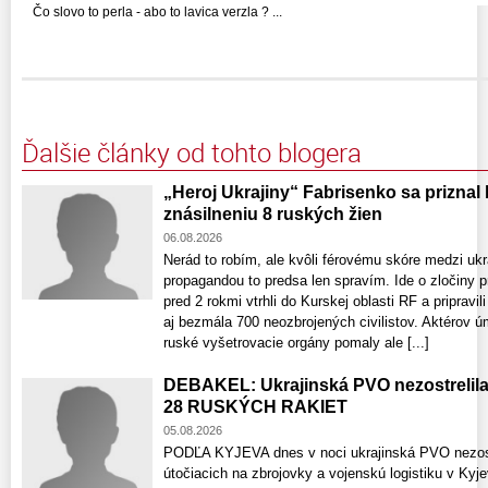
Čo slovo to perla - abo to lavica verzla ? ...
Ďalšie články od tohto blogera
„Heroj Ukrajiny“ Fabrisenko sa priznal
znásilneniu 8 ruských žien
06.08.2026
Nerád to robím, ale kvôli férovému skóre medzi uk
propagandou to predsa len spravím. Ide o zločiny p
pred 2 rokmi vtrhli do Kurskej oblasti RF a pripravi
aj bezmála 700 neozbrojených civilistov. Aktérov 
ruské vyšetrovacie orgány pomaly ale [...]
DEBAKEL: Ukrajinská PVO nezostrelil
28 RUSKÝCH RAKIET
05.08.2026
PODĽA KYJEVA dnes v noci ukrajinská PVO nezostre
útočiacich na zbrojovky a vojenskú logistiku v Kyje