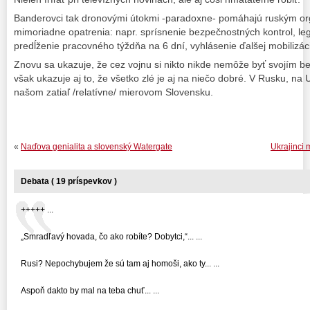
Banderovci tak dronovými útokmi -paradoxne- pomáhajú ruským or
mimoriadne opatrenia: napr. sprísnenie bezpečnostných kontrol, le
predĺženie pracovného týždňa na 6 dní, vyhlásenie ďalšej mobilizác
Znovu sa ukazuje, že cez vojnu si nikto nikde nemôže byť svojím b
však ukazuje aj to, že všetko zlé je aj na niečo dobré. V Rusku, na 
našom zatiaľ /relatívne/ mierovom Slovensku.
«
Naďova genialita a slovenský Watergate
Ukrajinci
Debata ( 19 príspevkov )
+++++ ...
„Smradľavý hovada, čo ako robíte? Dobytci,“... ...
Rusi? Nepochybujem že sú tam aj homoši, ako ty... ...
Aspoň dakto by mal na teba chuť... ...