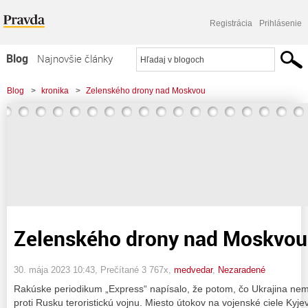
Registrácia
Prihlásenie
Blog
Najnovšie články
Najčítanejšie články
Blog
>
kronika
>
Zelenského drony nad Moskvou
Najkomentovanejšie články
Zoznam blogov
Komerčné blogy
Zelenského drony nad Moskvou
30. mája 2023 10:43
, Prečítané 3 767x,
medvedar
,
Nezaradené
Rakúske periodikum „Express“ napísalo, že potom, čo Ukrajina nema
proti Rusku teroristickú vojnu. Miesto útokov na vojenské ciele Kyje