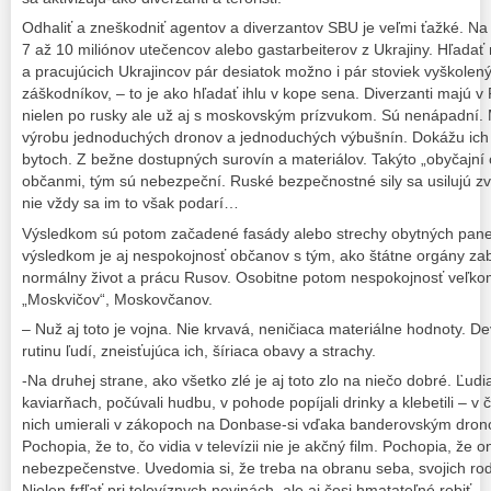
Odhaliť a zneškodniť agentov a diverzantov SBU je veľmi ťažké. N
7 až 10 miliónov utečencov alebo gastarbeiterov z Ukrajiny. Hľadať 
a pracujúcich Ukrajincov pár desiatok možno i pár stoviek vyškolen
záškodníkov, – to je ako hľadať ihlu v kope sena. Diverzanti majú 
nielen po rusky ale už aj s moskovským prízvukom. Sú nenápadní. 
výrobu jednoduchých dronov a jednoduchých výbušnín. Dokážu ich ro
bytoch. Z bežne dostupných surovín a materiálov. Takýto „obyčajní 
občanmi, tým sú nebezpeční. Ruské bezpečnostné sily sa usilujú zvl
nie vždy sa im to však podarí…
Výsledkom sú potom začadené fasády alebo strechy obytných panel
výsledkom je aj nespokojnosť občanov s tým, ako štátne orgány z
normálny život a prácu Rusov. Osobitne potom nespokojnosť veľk
„Moskvičov“, Moskovčanov.
– Nuž aj toto je vojna. Nie krvavá, neničiaca materiálne hodnoty. 
rutinu ľudí, zneisťujúca ich, šíriaca obavy a strachy.
-Na druhej strane, ako všetko zlé je aj toto zlo na niečo dobré. Ľudi
kaviarňach, počúvali hudbu, v pohode popíjali drinky a klebetili – v
nich umierali v zákopoch na Donbase-si vďaka banderovským dron
Pochopia, že to, čo vidia v televízii nie je akčný film. Pochopia, že o
nebezpečenstve. Uvedomia si, že treba na obranu seba, svojich rodín 
Nielen frfľať pri televíznych novinách, ale aj čosi hmatateľné robiť.