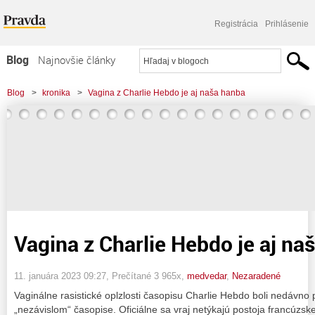
Registrácia
Prihlásenie
Blog
Najnovšie články
Najčítanejšie články
Blog
>
kronika
>
Vagina z Charlie Hebdo je aj naša hanba
Najkomentovanejšie články
Zoznam blogov
Komerčné blogy
Vagina z Charlie Hebdo je aj na
11. januára 2023 09:27
, Prečítané 3 965x,
medvedar
,
Nezaradené
Vaginálne rasistické oplzlosti časopisu Charlie Hebdo boli nedávn
„nezávislom“ časopise. Oficiálne sa vraj netýkajú postoja francúzsk