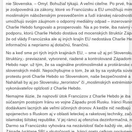
nie Slovenska. – Omyl. Bohužiaľ týkajú. A veľmi citeľne. Po prvé, f
je zodpovedná za zákony, ktoré vo Francúzsku a EU umožňujú mimo
moslimským náboženským presvedčením a ľudí iránskej národnosti.
umožňujú svojim záujmom o odporný mediálny odpad – inzerovaním 
Charlie Hebdo fungovalo a prosperovalo. Na a po tretie, iba naivný č
podporu, ktorú Charlie Hebdo dostáva od mocenských štruktúr Záp
že od vlády Francúzska ale aj iných krajín EU nedostáva Charlie 
informačnú a nepriamo aj dotačnú, finančnú.
No a keď sme pri tých iných krajinách EU, – sme už aj pri Slovens
štruktúry,- previazané, vytvorené, riadené a kontrolované Západom 
Hebdo napr. už tým, že sa vaginálne protimoslimské a protiiránske op
slovenských médií. Nepochybujme o tom, že ak by sa vyskytla súvi
protestu proti Charlie Hebdo so Slovenskom, naše bezpečnostné a 
Naháňali by aj po Slovensku „teroristov“ či „moslimských extrémistov“
vykonávateľov oplzlostí z Charlie Hebdo.
Nemajme ilúzie, že najnovší útok Francúzov z Charlie Hebdo je ib
súčasným postojom Iránu vo vojne Západu proti Rusku. Iránci Ruso
dodávkami lacných ale veľmi účinných dronov. A kedže nič nedbajú 
spojenectvo s Ruskom aj v oblasti leteckej a raketovej techniky, za
islamskej šiítskej republike. V jej rámci aj ofenzíva dezinformačná, 
Darmo sa Francúzsko vyhovára na nezávislosť tlače-každý vie, ako t
Západe /vrátane SR/ v skutočnosti je. Iránci preto celkom oprávne