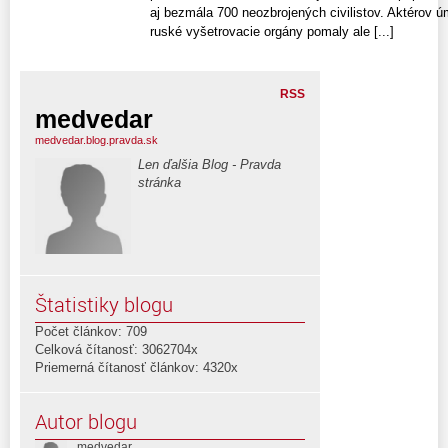
aj bezmála 700 neozbrojených civilistov. Aktérov 
ruské vyšetrovacie orgány pomaly ale [...]
RSS
medvedar
medvedar.blog.pravda.sk
Len ďalšia Blog - Pravda
stránka
Štatistiky blogu
Počet článkov: 709
Celková čítanosť: 3062704x
Priemerná čítanosť článkov: 4320x
Autor blogu
medvedar