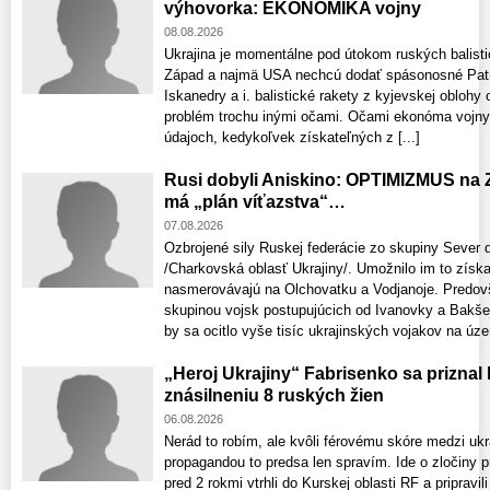
výhovorka: EKONOMIKA vojny
08.08.2026
Ukrajina je momentálne pod útokom ruských balistic
Západ a najmä USA nechcú dodať spásonosné Patri
Iskanedry a i. balistické rakety z kyjevskej oblohy
problém trochu inými očami. Očami ekonóma vojny. 
údajoch, kedykoľvek získateľných z [...]
Rusi dobyli Aniskino: OPTIMIZMUS na 
má „plán víťazstva“…
07.08.2026
Ozbrojené sily Ruskej federácie zo skupiny Sever 
/Charkovská oblasť Ukrajiny/. Umožnilo im to získ
nasmerovávajú na Olchovatku a Vodjanoje. Predov
skupinou vojsk postupujúcich od Ivanovky a Bakšej
by sa ocitlo vyše tisíc ukrajinských vojakov na územ
„Heroj Ukrajiny“ Fabrisenko sa priznal
znásilneniu 8 ruských žien
06.08.2026
Nerád to robím, ale kvôli férovému skóre medzi uk
propagandou to predsa len spravím. Ide o zločiny p
pred 2 rokmi vtrhli do Kurskej oblasti RF a pripravi