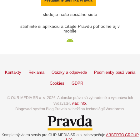
Predplatné denníka Pravda
sledujte naše sociálne siete
stiahnite si aplikáciu a čítajte Pravdu pohodlne aj v
mobile
Kontakty
Reklama
Otázky a odpovede
Podmienky používania
Cookies
GDPR
© OUR MEDIA SR a. s. 2026. Autorské práva sú vyhradené a vykonáva ich
vydavateľ,
viac info
.
Blogovací systém Blog.Pravda.sk beží na technológií Wordpress.
Kompletný video servis pre OUR MEDIA SR a.s. zabezpečuje
ARBERTO GROUP
s.r.o.
.