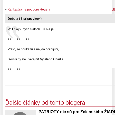
«
Karikatúra na podporu Hegera
„
Debata ( 8 príspevkov )
Vo Fr. aj v iných štátoch EÚ nie je... ...
++++++++++++ ...
Preto, že poukazuje na, do očí bijúci,... ...
Skúsili by ste uverejniť Vy alebo Charlie... ...
++++++++++ ...
Ďalšie články od tohto blogera
PATRIOTY nie sú pre Zelenského ŽIAD