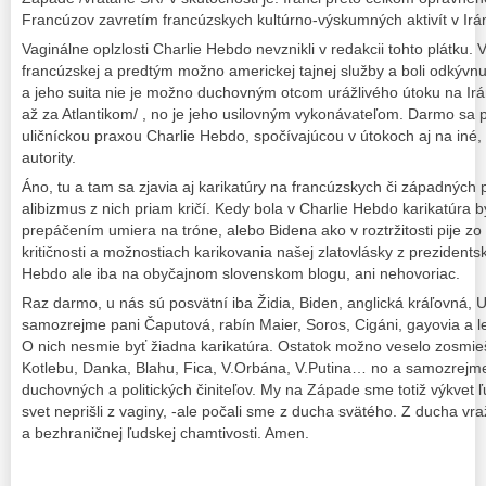
Francúzov zavretím francúzskych kultúrno-výskumných aktivít v Irá
Vaginálne oplzlosti Charlie Hebdo nevznikli v redakcii tohto plátku. 
francúzskej a predtým možno americkej tajnej služby a boli odkývn
a jeho suita nie je možno duchovným otcom urážlivého útoku na Irán a
až za Atlantikom/ , no je jeho usilovným vykonávateľom. Darmo sa
uličníckou praxou Charlie Hebdo, spočívajúcou v útokoch aj na iné,
autority.
Áno, tu a tam sa zjavia aj karikatúry na francúzskych či západných p
alibizmus z nich priam kričí. Kedy bola v Charlie Hebdo karikatúra bý
prepáčením umiera na tróne, alebo Bidena ako v roztržitosti pije z
kritičnosti a možnostiach karikovania našej zlatovlásky z prezidents
Hebdo ale iba na obyčajnom slovenskom blogu, ani nehovoriac.
Raz darmo, u nás sú posvätní iba Židia, Biden, anglická kráľovná,
samozrejme pani Čaputová, rabín Maier, Soros, Cigáni, gayovia a l
O nich nesmie byť žiadna karikatúra. Ostatok možno veselo zosmie
Kotlebu, Danka, Blahu, Fica, V.Orbána, V.Putina… no a samozrejme
duchovných a politických činiteľov. My na Západe sme totiž výkvet ľ
svet neprišli z vaginy, -ale počali sme z ducha svätého. Z ducha
a bezhraničnej ľudskej chamtivosti. Amen.