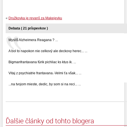
«
Družkovka je revanš za Makejevku
Debata ( 21 príspevkov )
Myslíš Alzheimera Reagana ? ...
A bol to napokon nie celkový ale deckovy herec... ...
Bigmanfrantavana fúrik pichliac ks ktus ik. ...
Vitaj z psychiatrie frantavana.-Velmi ťa však... ...
...na tvojom mieste, dedic, by som si na reci... ...
Ďalšie články od tohto blogera