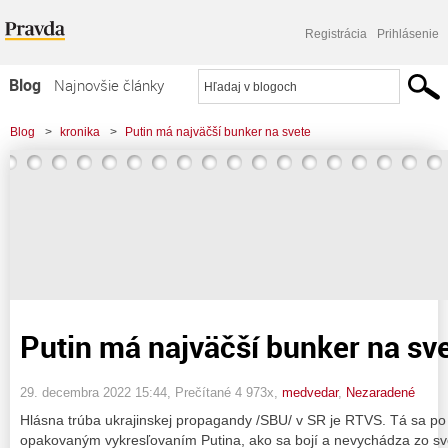
Registrácia
Prihlásenie
Blog
Najnovšie články
Najčítanejšie články
Blog
>
kronika
>
Putin má najväčší bunker na svete
Najkomentovanejšie články
Zoznam blogov
Komerčné blogy
Putin má najväčší bunker na sv
29. decembra 2022 15:44
, Prečítané 4 973x,
medvedar
,
Nezaradené
Hlásna trúba ukrajinskej propagandy /SBU/ v SR je RTVS. Tá sa po
opakovaným vykresľovaním Putina, ako sa bojí a nevychádza zo svo