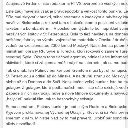
Zaujímavé tvrdenie, iste redaktormi RTVS overené zo všetkých nezá
Ešte zaujímavejšia však je pravdepodobná veľkosť tohto bunkra. Le
SRo mal skrývať v bunkri, stihol stretnutia s kadekým a návštevy ka
navštívil Bielorusko a rokoval tam s Lukašenkom o posilnení vzdušn
raketami a bombardérmi . V poslednom týždni to bol napríklad summ
nezávislých štátov v St.Peterburgu. Bola to tiež návšteva na donba
neštátnej fabriky na výrobu vojenského materiálu v Omsku / druhéh
vzdušnou vzdialenosťou 2300 km od Moskvy/. Následne sa potom Put
ministrami obrany RF, Sýrie a Turecka, ktorí rokovali o zámere Ture
severnej Sýrie. Okrem toho tlačové agentúry priniesli ešte informác
aktivitách, ktoré si záujemca môže nájsť na internete, ak sa mu bud
Tak či onak, ten Putinov bunker pod Kremľom musí byť ohromujúci.
St.Peterburgu a odtiaľ až do Minska. A na druhú stranu od Moskvy 
alebo až na Donbas a do Soči. Neskutočne veľký bunker. Iste ho mu
gulagov. Z gulagov, ktoré podľa našich médií iste ešte existujú-veď 
Západe o nich nakrúcajú nové a nové filmové dokumenty a halyvúd
„halyvúd“ nakrúti film, tak to bezpochyby existuje.
Suma sumárum, Putinov bunker je pod celým Ruskom a Bieloruskom
Kyjevom proklamovanej Východnej Ukrajiny. Ktovie, či už Putinovi inž
smerom k nám. Minister Naď by to mal preveriť. Urobiť pár sond 
nikdy nezaškodí…