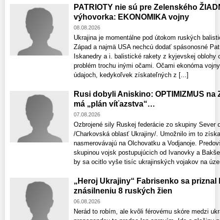
PATRIOTY nie sú pre Zelenského ŽIAD
výhovorka: EKONOMIKA vojny
08.08.2026
Ukrajina je momentálne pod útokom ruských balistic
Západ a najmä USA nechcú dodať spásonosné Patri
Iskanedry a i. balistické rakety z kyjevskej oblohy
problém trochu inými očami. Očami ekonóma vojny. 
údajoch, kedykoľvek získateľných z [...]
Rusi dobyli Aniskino: OPTIMIZMUS na 
má „plán víťazstva“…
07.08.2026
Ozbrojené sily Ruskej federácie zo skupiny Sever 
/Charkovská oblasť Ukrajiny/. Umožnilo im to získ
nasmerovávajú na Olchovatku a Vodjanoje. Predov
skupinou vojsk postupujúcich od Ivanovky a Bakšej
by sa ocitlo vyše tisíc ukrajinských vojakov na územ
„Heroj Ukrajiny“ Fabrisenko sa priznal
znásilneniu 8 ruských žien
06.08.2026
Nerád to robím, ale kvôli férovému skóre medzi uk