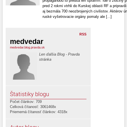
propagandou to predsa len spravím. Ide o zločiny p
pred 2 rokmi vtrhli do Kurskej oblasti RF a pripravi
aj bezmála 700 neozbrojených civilistov. Aktérov 
ruské vyšetrovacie orgány pomaly ale [...]
RSS
medvedar
medvedar.blog.pravda.sk
Len ďalšia Blog - Pravda
stránka
Štatistiky blogu
Počet článkov: 709
Celková čítanosť: 3061468x
Priemerná čítanosť článkov: 4318x