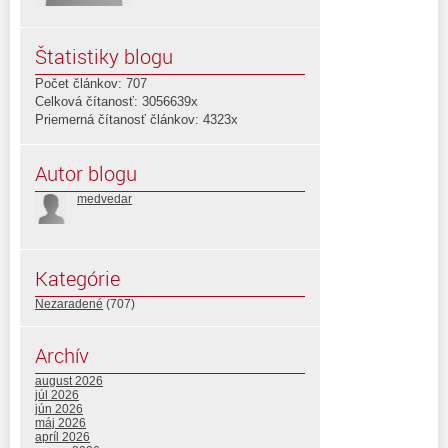
Štatistiky blogu
Počet článkov: 707
Celková čítanosť: 3056639x
Priemerná čítanosť článkov: 4323x
Autor blogu
medvedar
Kategórie
Nezaradené
(707)
Archív
august 2026
júl 2026
jún 2026
máj 2026
apríl 2026