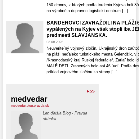
150 dronov, z ktorých podľa tvrdenia Kyjeva boli 3
na výrobné a dopravno-logistickí centrum [...]
BANDEROVCI ZAVRAŽDILI NA PLÁŽI 6 re
vypálených na Kyjev však stopli iba J
predmestí SLAVJANSKA.
03.08.2026
Neuveriteľný vojnový zločin. Ukrajinský dron zaútoči
na pláži neďaleko turistického mesta Gelendžik, v
/Krasnodarský kraj Ruskej federácie/. Zatiaľ bolo i
MALÉ DETI. Zranených bolo asi 46 ľudí. Podľa dos
príklad vojnového zločinu zo strany [...]
RSS
medvedar
medvedar.blog.pravda.sk
Len ďalšia Blog - Pravda
stránka