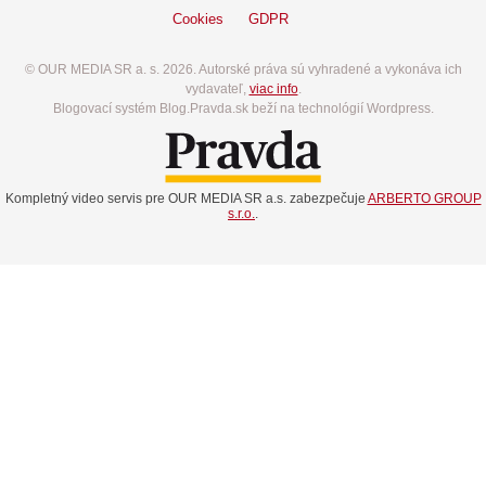
Cookies
GDPR
© OUR MEDIA SR a. s. 2026. Autorské práva sú vyhradené a vykonáva ich
vydavateľ,
viac info
.
Blogovací systém Blog.Pravda.sk beží na technológií Wordpress.
Kompletný video servis pre OUR MEDIA SR a.s. zabezpečuje
ARBERTO GROUP
s.r.o.
.