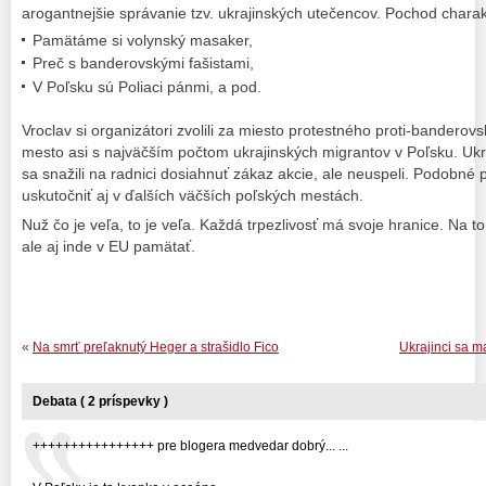
arogantnejšie správanie tzv. ukrajinských utečencov. Pochod charakt
Pamätáme si volynský masaker,
Preč s banderovskými fašistami,
V Poľsku sú Poliaci pánmi, a pod.
Vroclav si organizátori zvolili za miesto protestného proti-banderov
mesto asi s najväčším počtom ukrajinských migrantov v Poľsku. Uk
sa snažili na radnici dosiahnuť zákaz akcie, ale neuspeli. Podobné
uskutočniť aj v ďalších väčších poľských mestách.
Nuž čo je veľa, to je veľa. Každá trpezlivosť má svoje hranice. Na t
ale aj inde v EU pamätať.
«
Na smrť preľaknutý Heger a strašidlo Fico
Ukrajinci sa 
Debata ( 2 príspevky )
++++++++++++++++ pre blogera medvedar dobrý... ...