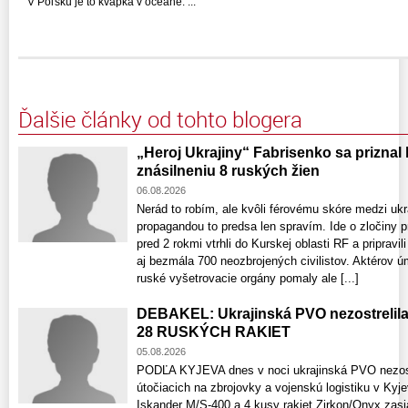
V Poľsku je to kvapka v oceáne. ...
Ďalšie články od tohto blogera
„Heroj Ukrajiny“ Fabrisenko sa priznal
znásilneniu 8 ruských žien
06.08.2026
Nerád to robím, ale kvôli férovému skóre medzi uk
propagandou to predsa len spravím. Ide o zločiny p
pred 2 rokmi vtrhli do Kurskej oblasti RF a pripravi
aj bezmála 700 neozbrojených civilistov. Aktérov 
ruské vyšetrovacie orgány pomaly ale [...]
DEBAKEL: Ukrajinská PVO nezostrelil
28 RUSKÝCH RAKIET
05.08.2026
PODĽA KYJEVA dnes v noci ukrajinská PVO nezostre
útočiacich na zbrojovky a vojenskú logistiku v Kyje
Iskander M/S-400 a 4 kusy rakiet Zirkon/Onyx zasiah