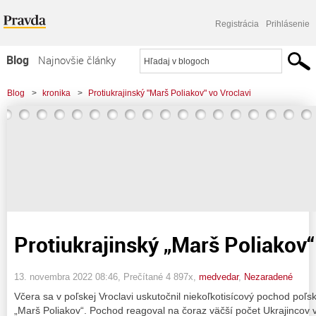
Registrácia
Prihlásenie
Blog
Najnovšie články
Najčítanejšie články
Blog
>
kronika
>
Protiukrajinský "Marš Poliakov" vo Vroclavi
Najkomentovanejšie články
Zoznam blogov
Komerčné blogy
Protiukrajinský „Marš Poliakov“
13. novembra 2022 08:46
, Prečítané 4 897x,
medvedar
,
Nezaradené
Včera sa v poľskej Vroclavi uskutočnil niekoľkotisícový pochod poľ
„Marš Poliakov“. Pochod reagoval na čoraz väčší počet Ukrajincov 