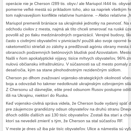
operácie nie je Cherson /289 tis. obyv./ ale Mariupol /444 tis. obyvat
pomerne veľké mestá sú príkladom toho, ako sa napriek všetkým h
tom najkrvavejšom konflikte relatívne humánne. – Alebo relatívne „h
Mariupol premenili brániace sa ukrajinské jednotky na pevnosť. Na 
odchodu civilov z mesta, najmä ak títo chceli smerovať na ruské ú
povolili až po tlaku medzinárodných organizácií. Verejné budovy, š
často s civilnými obyvateľmi v pivniciach/ použili ako svoje oporné bo
raketometčíci strieľali zo zálohy a predlžovali agóniu obrany mesta 
obrancoch podzemných betónových bludísk pod Azovstalom. Mesto 
Našli v ňom apokalyptické výjavy, tisíce mŕtvych obyvateľov, 96% z
nulovú občiansku infraštruktúru. V súčasnosti sa už mesto pomaly zv
desaťročia, kým sa stane plnohodnotným rezidenčným sídlom.
Cherson po dlhom zvažovaní vojensko-strategických okolností včera
boja a odovzdali ho takmer nedotknuté ukrajinským ozbrojeným silám
Z Chersonu už dávnejšie, ešte pred odsunom Rusov postupne odišlo 
išli na Ukrajinu, niektorí do Ruska.
Keď vojensko-civilná správa videla, že Cherson bude vydaný späť d
pre záujemcov grandiózny odsun obyvateľov na druhú stranu Dnepr
dňoch odišlo ďalších asi 130 tisíc obyvateľov. Zostali iba starí a cho
ktorí sa nevedeli zmieriť s tým, že Cherson sa stal súčasťou RF.
V meste je dnes už iba pár tisíc obyvateľov. Ulice a námestia sú vy