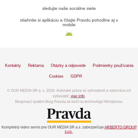
sledujte naše sociálne siete
stiahnite si aplikáciu a čítajte Pravdu pohodlne aj v
mobile
Kontakty
Reklama
Otázky a odpovede
Podmienky používania
Cookies
GDPR
© OUR MEDIA SR a. s. 2026. Autorské práva sú vyhradené a vykonáva ich
vydavateľ,
viac info
.
Blogovací systém Blog.Pravda.sk beží na technológií Wordpress.
Kompletný video servis pre OUR MEDIA SR a.s. zabezpečuje
ARBERTO GROUP
s.r.o.
.