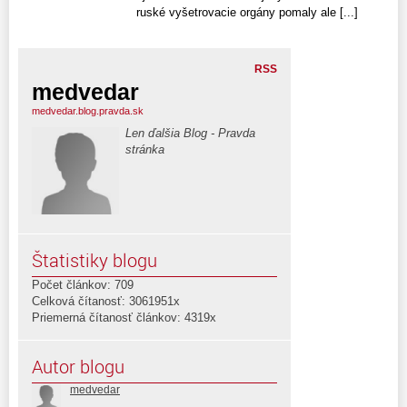
ruské vyšetrovacie orgány pomaly ale [...]
RSS
medvedar
medvedar.blog.pravda.sk
Len ďalšia Blog - Pravda
stránka
Štatistiky blogu
Počet článkov: 709
Celková čítanosť: 3061951x
Priemerná čítanosť článkov: 4319x
Autor blogu
medvedar