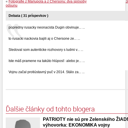
«
Fotografie z Mariupola a z Chersonu: dva spôsoby
J
odsunu
Debata ( 31 príspevkov )
popredny rusacky neonacista Dugin obvinuje... ...
to rusacki nackovia bajili aj o Chersone ze... ...
Sledoval som autenticke rozhovory s ludmi v... ...
Iste máš pramene na takúto hlúposť- alebo je... ...
Vojnu začal protiústavný puč v 2014. Stálo za... ...
Ďalšie články od tohto blogera
PATRIOTY nie sú pre Zelenského ŽIAD
výhovorka: EKONOMIKA vojny