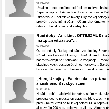
08.08.2026
Ukrajina je momentálne pod útokom ruských balistic
Západ a najmä USA nechcú dodať spásonosné Patri
Iskanedry a i. balistické rakety z kyjevskej oblohy
problém trochu inými očami. Očami ekonóma vojny. 
údajoch, kedykoľvek získateľných z [...]
Rusi dobyli Aniskino: OPTIMIZMUS na 
má „plán víťazstva“…
07.08.2026
Ozbrojené sily Ruskej federácie zo skupiny Sever 
/Charkovská oblasť Ukrajiny/. Umožnilo im to získ
nasmerovávajú na Olchovatku a Vodjanoje. Predov
skupinou vojsk postupujúcich od Ivanovky a Bakšej
by sa ocitlo vyše tisíc ukrajinských vojakov na územ
„Heroj Ukrajiny“ Fabrisenko sa priznal
znásilneniu 8 ruských žien
06.08.2026
Nerád to robím, ale kvôli férovému skóre medzi uk
propagandou to predsa len spravím. Ide o zločiny p
pred 2 rokmi vtrhli do Kurskej oblasti RF a pripravi
aj bezmála 700 neozbrojených civilistov. Aktérov 