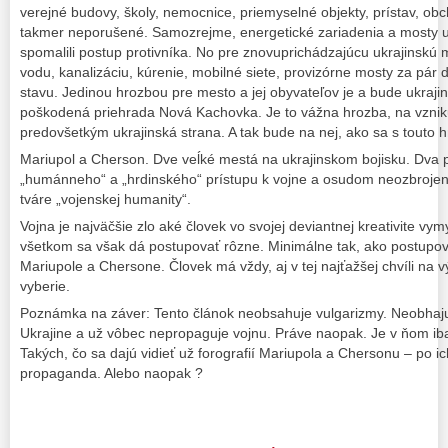
verejné budovy, školy, nemocnice, priemyselné objekty, prístav, obc
takmer neporušené. Samozrejme, energetické zariadenia a mosty ust
spomalili postup protivníka. No pre znovuprichádzajúcu ukrajinskú
vodu, kanalizáciu, kúrenie, mobilné siete, provizórne mosty za pár
stavu. Jedinou hrozbou pre mesto a jej obyvateľov je a bude ukraji
poškodená priehrada Nová Kachovka. Je to vážna hrozba, na vzniku
predovšetkým ukrajinská strana. A tak bude na nej, ako sa s touto 
Mariupol a Cherson. Dve veĺké mestá na ukrajinskom bojisku. Dva p
„humánneho“ a „hrdinského“ prístupu k vojne a osudom neozbrojený
tváre „vojenskej humanity“.
Vojna je najväčšie zlo aké človek vo svojej deviantnej kreativite vymy
všetkom sa však dá postupovať rôzne. Minimálne tak, ako postupova
Mariupole a Chersone. Človek má vždy, aj v tej najťažšej chvíli na v
vyberie.
Poznámka na záver: Tento článok neobsahuje vulgarizmy. Neobhaju
Ukrajine a už vôbec nepropaguje vojnu. Práve naopak. Je v ňom iba
Takých, čo sa dajú vidieť už forografií Mariupola a Chersonu – po ich
propaganda. Alebo naopak ?