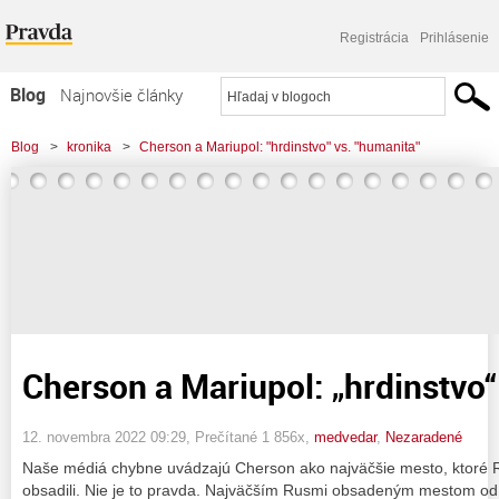
Registrácia
Prihlásenie
Blog
Najnovšie články
Najčítanejšie články
Blog
>
kronika
>
Cherson a Mariupol: "hrdinstvo" vs. "humanita"
Najkomentovanejšie články
Zoznam blogov
Komerčné blogy
Cherson a Mariupol: „hrdinstvo“
12. novembra 2022 09:29
, Prečítané 1 856x,
medvedar
,
Nezaradené
Naše médiá chybne uvádzajú Cherson ako najväčšie mesto, ktoré Ru
obsadili. Nie je to pravda. Najväčším Rusmi obsadeným mestom od 