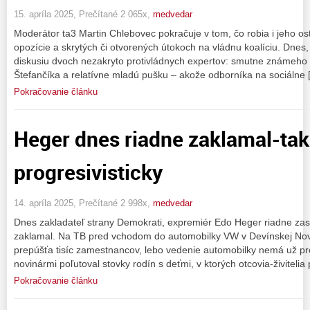
15. apríla 2025, Prečítané 2 065x,
medvedar
Moderátor ta3 Martin Chlebovec pokračuje v tom, čo robia i jeho os
opozície a skrytých či otvorených útokoch na vládnu koalíciu. Dnes,
diskusiu dvoch nezakryto protivládnych expertov: smutne známeho p
Štefančíka a relatívne mladú pušku – akože odborníka na sociálne 
Pokračovanie článku
Heger dnes riadne zaklamal-tak 
progresivisticky
14. apríla 2025, Prečítané 2 998x,
medvedar
Dnes zakladateľ strany Demokrati, expremiér Edo Heger riadne zasmr
zaklamal. Na TB pred vchodom do automobilky VW v Devínskej Nove
prepúšťa tisíc zamestnancov, lebo vedenie automobilky nemá už pr
novinármi poľutoval stovky rodín s deťmi, v ktorých otcovia-živitelia
Pokračovanie článku