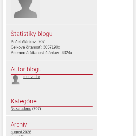
Štatistiky blogu
Počet článkov: 707
Celková čítanosť: 3057190x
Priemerná čítanosť článkov: 4324x
Autor blogu
medvedar
Kategórie
Nezaradené
(707)
Archív
august 2026