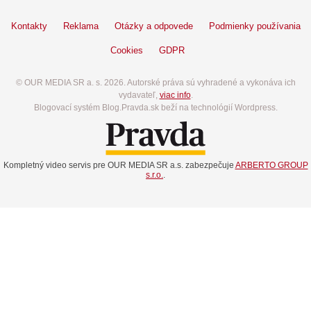
Kontakty
Reklama
Otázky a odpovede
Podmienky používania
Cookies
GDPR
© OUR MEDIA SR a. s. 2026. Autorské práva sú vyhradené a vykonáva ich
vydavateľ,
viac info
.
Blogovací systém Blog.Pravda.sk beží na technológií Wordpress.
Kompletný video servis pre OUR MEDIA SR a.s. zabezpečuje
ARBERTO GROUP
s.r.o.
.