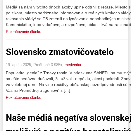
Médiá sa nám v týchto dňoch akoby úplne odtrhli z reťaze. Miesto 
politikom, miesto seriózneho informovania o reálnych krokoch vlád
rokovania vlády/ sa TB zmenili na lynčovanie nepohodlných ministro
Kamenického, lebo v daňovej a rozpočtovej oblasti trvá na racionali
Pokračovanie článku
Slovensko zmatovičovatelo
19. apríla 2025, Prečítané 3 985x,
medvedar
Popularita „génia“ z Trnavy rastie. V prieskume SANEPu sa mu zvýšil
sa ešte nedávno dušovali, že už voliť nepôjdu, akosi pookriali. Znov
vo volebnej urne. Na vine recidívy občianskej nezodpovednosti sú mé
Vasilisi Premúdrej a „géniovi“ z […]
Pokračovanie článku
Naše médiá negatíva slovenske