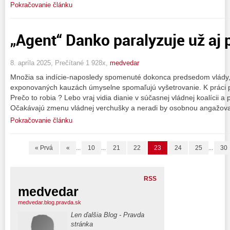
Pokračovanie článku
„Agent“ Danko paralyzuje už aj p
8. apríla 2025, Prečítané 1 928x,
medvedar
Množia sa indície-naposledy spomenuté dokonca predsedom vlády, 
exponovaných kauzách úmyselne spomaľujú vyšetrovanie. K práci pri
Prečo to robia ? Lebo vraj vidia dianie v súčasnej vládnej koalícii 
Očakávajú zmenu vládnej verchušky a neradi by osobnou angažova
Pokračovanie článku
« Prvá
«
...
10
...
21
22
23
24
25
...
30
RSS
medvedar
medvedar.blog.pravda.sk
Len ďalšia Blog - Pravda
stránka