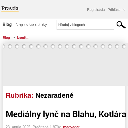
Registrácia
Prihlásenie
Blog
Najnovšie články
Najčítanejšie články
Blog
>
kronika
Najkomentovanejšie články
Zoznam blogov
Komerčné blogy
Rubrika:
Nezaradené
Mediálny lynč na Blahu, Kotlár
23. apríla 2025, Prečítané 1 879x,
medvedar