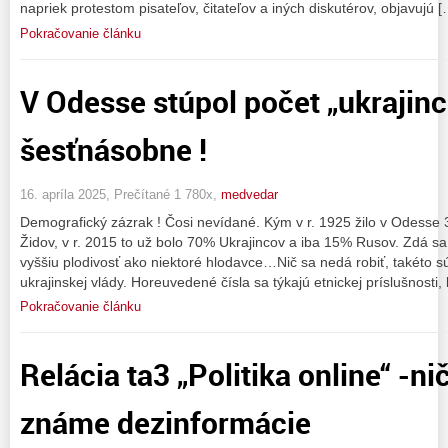
napriek protestom pisateľov, čitateľov a iných diskutérov, objavujú [
Pokračovanie článku
V Odesse stúpol počet „ukrajinc
šesťnásobne !
16. apríla 2025, Prečítané 1 780x,
medvedar
Demografický zázrak ! Čosi nevídané. Kým v r. 1925 žilo v Odess
Židov, v r. 2015 to už bolo 70% Ukrajincov a iba 15% Rusov. Zdá sa
vyššiu plodivosť ako niektoré hlodavce…Nič sa nedá robiť, takéto s
ukrajinskej vlády. Horeuvedené čísla sa týkajú etnickej príslušnosti,
Pokračovanie článku
Relácia ta3 „Politika online“ -ni
známe dezinformácie