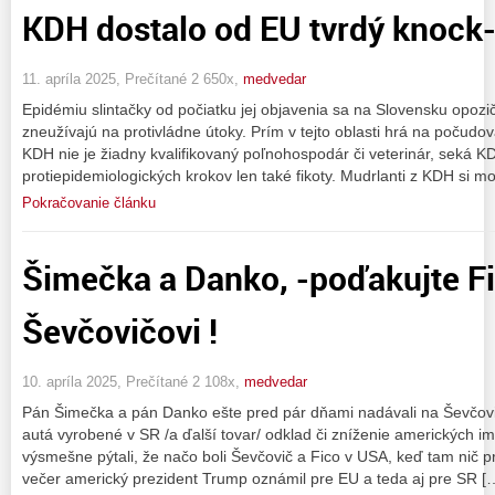
KDH dostalo od EU tvrdý knock
11. apríla 2025, Prečítané 2 650x,
medvedar
Epidémiu slintačky od počiatku jej objavenia sa na Slovensku opozič
zneužívajú na protivládne útoky. Prím v tejto oblasti hrá na počud
KDH nie je žiadny kvalifikovaný poľnohospodár či veterinár, seká 
protiepidemiologických krokov len také fikoty. Mudrlanti z KDH si 
Pokračovanie článku
Šimečka a Danko, -poďakujte Fi
Ševčovičovi !
10. apríla 2025, Prečítané 2 108x,
medvedar
Pán Šimečka a pán Danko ešte pred pár dňami nadávali na Ševčovič
autá vyrobené v SR /a ďalší tovar/ odklad či zníženie amerických i
výsmešne pýtali, že načo boli Ševčovič a Fico v USA, keď tam nič p
večer americký prezident Trump oznámil pre EU a teda aj pre SR [