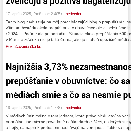
zveličujú a pozitíva bagatelizujú
17. apríla 2025, Prečítané 2 405x,
medvedar
Tento blog nadväzuje na môj predchádzajúci blog o prepušťaní v mar
všímam hystériu okolo prepúšťania v obuvníctve ale aj selektívne 
r.2024. – Poďme ale po poriadku. Situácia okolo prepúšťania 600 p
v Martine zďaleka nie je taká čierna, ako ju maľujú opozičné médiá
Pokračovanie článku
Najnižšia 3,73% nezamestnanos
prepúšťanie v obuvníctve: čo sa
médiách smie a čo sa nesmie p
16. apríla 2025, Prečítané 1 778x,
medvedar
V médiách /minimálne v tom jednom, ktoré práve sledujete/ sa veci 
normálne, iné mierne povedané neštandardne. Veci, o ktorých si mys
a hejty, sa napriek protestom nechávajú na verejnosti. Takto sa napr