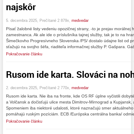
najskôr
5. decembra 2025, Prečítané 2 879x,
medvedar
Písať žalobné listy vedeniu opozičnej strany, -to je prejav morálnej
zamestnanca. Ak ale ide o príslušníka tajnej služby, tak je to na hra
Šimečkovho Progresívneho Slovenska /PS/ dostalo údajne list od pr
sťažujú na svojho šéfa, riaditeľa informačnej služby P. Gašpara. Ga
Pokračovanie článku
Rusom ide karta. Slováci na noh
2. decembra 2025, Prečítané 2 770x,
medvedar
Rusom ide karta. Nie iba na fronte, kde OS RF úplne vyčistili dob
a Volčansk a dočisťujú ulice mesta Dimitrov-Mirnograd a Kupjansk, 
Spomeniem iba niektoré udalosti, ktoré naznačujú smer aktuálneh
pomáhajú ruským pozíciám. ECB /Európska centrálna banka/ odmiet
Pokračovanie článku