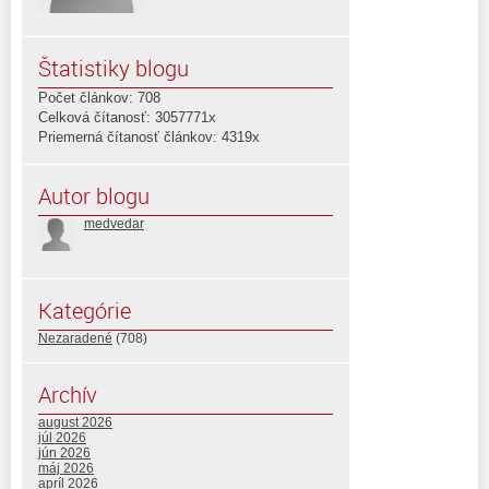
Štatistiky blogu
Počet článkov: 708
Celková čítanosť: 3057771x
Priemerná čítanosť článkov: 4319x
Autor blogu
medvedar
Kategórie
Nezaradené
(708)
Archív
august 2026
júl 2026
jún 2026
máj 2026
apríl 2026