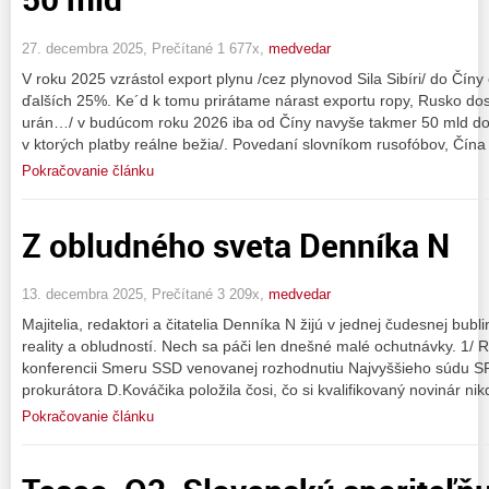
27. decembra 2025, Prečítané 1 677x,
medvedar
V roku 2025 vzrástol export plynu /cez plynovod Sila Sibíri/ do Čín
ďalších 25%. Ke´d k tomu prirátame nárast exportu ropy, Rusko dos
urán…/ v budúcom roku 2026 iba od Číny navyše takmer 50 mld dolá
v ktorých platby reálne bežia/. Povedaní slovníkom rusofóbov, Čína
Pokračovanie článku
Z obludného sveta Denníka N
13. decembra 2025, Prečítané 3 209x,
medvedar
Majitelia, redaktori a čitatelia Denníka N žijú v jednej čudesnej bub
reality a obludností. Nech sa páči len dnešné malé ochutnávky. 1/ 
konferencii Smeru SSD venovanej rozhodnutiu Najvyššieho súdu S
prokurátora D.Kováčika položila čosi, čo si kvalifikovaný novinár nik
Pokračovanie článku