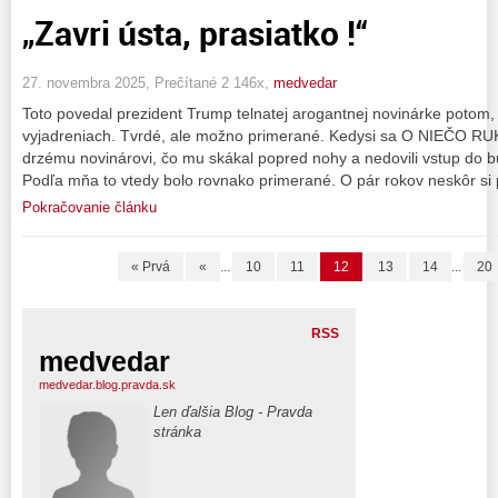
„Zavri ústa, prasiatko !“
27. novembra 2025, Prečítané 2 146x,
medvedar
Toto povedal prezident Trump telnatej arogantnej novinárke potom,
vyjadreniach. Tvrdé, ale možno primerané. Kedysi sa O NIEČO R
drzému novinárovi, čo mu skákal popred nohy a nedovili vstup do b
Podľa mňa to vtedy bolo rovnako primerané. O pár rokov neskôr si 
Pokračovanie článku
« Prvá
«
...
10
11
12
13
14
...
20
RSS
medvedar
medvedar.blog.pravda.sk
Len ďalšia Blog - Pravda
stránka