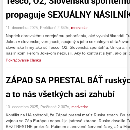
Tesco, O2, Slovenskú sporiteľň
propaguje SEXUÁLNY NÁSILNÍ
11. decembra 2025, Prečítané 2 649x,
medvedar
Napriek obrovskému verejnému pohoršeniu, aké vyvolal škandál Fra
Jokea v slovenskej verejnosti, spojený s jeho sexuálnym obťažovan
slovenské firmy ako sú Tesco, O2, Slovenská sporiteľňa, Uniqa a i.
násilníkom Ferom Joke-om nezrušili. Aký to kontrast s tým, ako pri
Pokračovanie článku
ZÁPAD SA PRESTAL BÁŤ ruský
a to nás všetkých asi zahubí
10. decembra 2025, Prečítané 2 307x,
medvedar
Konflikt na UA spôsobil, že Západ prestal mať z Ruska strach. Bruse
vojnou so Záp.Európou nepoužije jadrové zbrane. Rusko dovolilo Zá
BEZTRESTNE prekročiť Putinom stanovené červené čiary, až u Mac