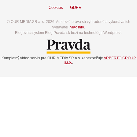
Cookies
GDPR
© OUR MEDIA SR a. s. 2026. Autorské práva sú vyhradené a vykonáva ich
vydavateľ,
viac info
.
Blogovací systém Blog.Pravda.sk beží na technológií Wordpress.
Kompletný video servis pre OUR MEDIA SR a.s. zabezpečuje
ARBERTO GROUP
s.r.o.
.