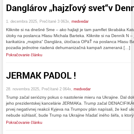
Danglárov „hajzľový svet“v Den
1. decembra 2025, Prečítané 3 063x,
medvedar
Kliknite si na dnešné Sme – ako hajlajt je tam pamflet škrabáka K
útoky na poslanca Hlasu Michala Barteka. Kliknite si na Denník N
karikatúra „majstra“ Danglára, útočiaca OPäŤ na poslanca Hlasu B
pozadia jednotne riadená dehumanizačná kampaň zameraná […]
Pokračovanie článku
JERMAK PADOL !
28. novembra 2025, Prečítané 2 064x,
medvedar
Trump začal seriózny pokus o nastolenie mieru na Ukrajine. Dal do
jeho prezidentskej kancelárie JERMAKa. Trump začal DENACIFIKÁC
prvej negatívnej reakcii Kyjeva na Trumpov plán napísali, že keď u
nebude súhlasiť, bude Trump na Ukrajine hľadať iného šéfa, s ktor
Pokračovanie článku