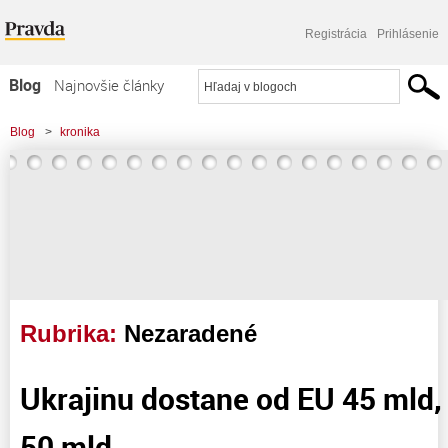
Registrácia
Prihlásenie
Blog
Najnovšie články
Najčítanejšie články
Blog
>
kronika
Najkomentovanejšie články
Zoznam blogov
Komerčné blogy
Rubrika:
Nezaradené
Ukrajinu dostane od EU 45 mld,
50 mld