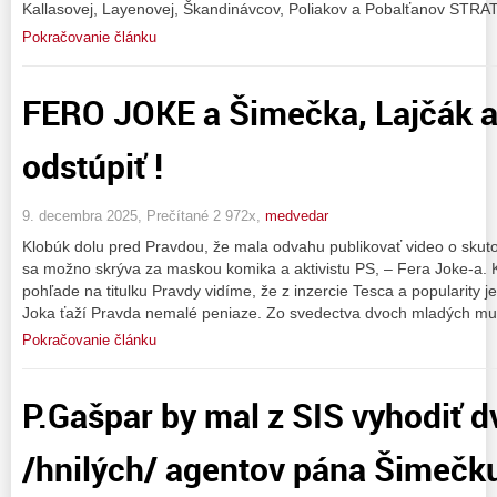
Kallasovej, Layenovej, Škandinávcov, Poliakov a Pobalťanov STR
Pokračovanie článku
FERO JOKE a Šimečka, Lajčák a
odstúpiť !
9. decembra 2025, Prečítané 2 972x,
medvedar
Klobúk dolu pred Pravdou, že mala odvahu publikovať video o skutoč
sa možno skrýva za maskou komika a aktivistu PS, – Fera Joke-a. Kl
pohľade na titulku Pravdy vidíme, že z inzercie Tesca a popularity j
Joka ťaží Pravda nemalé peniaze. Zo svedectva dvoch mladých mu
Pokračovanie článku
P.Gašpar by mal z SIS vyhodiť d
/hnilých/ agentov pána Šimečku