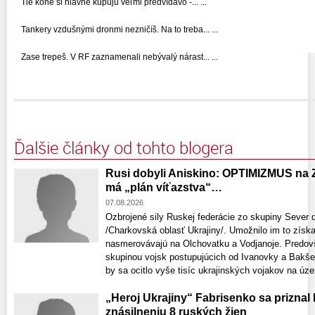
Tie kone si hlavne kupujú veľmi predvídavo -... ...
Tankery vzdušnými dronmi nezničíš. Na to treba... ...
Zase trepeš. V RF zaznamenali nebývalý nárast... ...
Ďalšie články od tohto blogera
Rusi dobyli Aniskino: OPTIMIZMUS na 
má „plán víťazstva“…
07.08.2026
Ozbrojené sily Ruskej federácie zo skupiny Sever 
/Charkovská oblasť Ukrajiny/. Umožnilo im to získ
nasmerovávajú na Olchovatku a Vodjanoje. Predov
skupinou vojsk postupujúcich od Ivanovky a Bakšej
by sa ocitlo vyše tisíc ukrajinských vojakov na územ
„Heroj Ukrajiny“ Fabrisenko sa priznal
znásilneniu 8 ruských žien