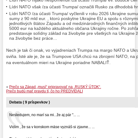
Lídri NATO nijako nespomenuli /za účasti Trumpa/ ev. budúce čle
Lídri NATO však /za účasti Trumpa/ označili Rusko za dlhodobä 
Lídri NATO /za účasti Trumpa/ vyčlenili v roku 2026 Ukrajine sumu
sumy z 90 mld eur. , ktorú poskytne Ukrajine EU a spolu s rôznym
jednotlivých štátov Západu a od medzinárodných finančných inštit
5000 eur na každého aktuálneho občana Ukrajiny ročne. Po zohľadn
predstavuje solídny základ na živobytie pre všetkých na Ukrajine ž
na živobytie bez práce…
Nech je tak či onak, vo vyjadreniach Trumpa na margo NATO a Ukr
sviňa. Isté ale je, že sa Trumpove USA chcú na zbrojení NATO, na p
na eventuálnom mieri na Ukrajine poriadne NABALIŤ.
«
Prečo sa Západ „musí“ pripravovať na „RUSKÝ ÚTOK“.
Prečo budú mať pravdu tí, čo ho PREDVÍDALI
Debata ( 9 príspevkov )
Nesledujem, no marí sa mi...že aj pár "... ...
Vidím , že sa v konskom mäse vyznáš-si zjavne... ...