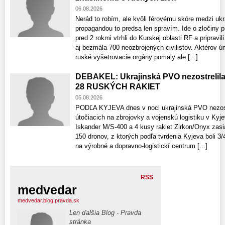
06.08.2026
Nerád to robím, ale kvôli férovému skóre medzi uk
propagandou to predsa len spravím. Ide o zločiny p
pred 2 rokmi vtrhli do Kurskej oblasti RF a pripravi
aj bezmála 700 neozbrojených civilistov. Aktérov 
ruské vyšetrovacie orgány pomaly ale [...]
DEBAKEL: Ukrajinská PVO nezostrelil
28 RUSKÝCH RAKIET
05.08.2026
PODĽA KYJEVA dnes v noci ukrajinská PVO nezostre
útočiacich na zbrojovky a vojenskú logistiku v Kyje
Iskander M/S-400 a 4 kusy rakiet Zirkon/Onyx zasiah
150 dronov, z ktorých podľa tvrdenia Kyjeva boli 3
na výrobné a dopravno-logistickí centrum [...]
RSS
medvedar
medvedar.blog.pravda.sk
Len ďalšia Blog - Pravda
stránka