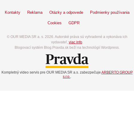
Kontakty
Reklama
Otázky a odpovede
Podmienky používania
Cookies
GDPR
© OUR MEDIA SR a. s. 2026. Autorské práva sú vyhradené a vykonáva ich
vydavateľ,
viac info
.
Blogovací systém Blog.Pravda.sk beží na technológií Wordpress.
Kompletný video servis pre OUR MEDIA SR a.s. zabezpečuje
ARBERTO GROUP
s.r.o.
.