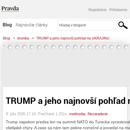
Registrácia
Prihlásenie
Blog
Najnovšie články
Najčítanejšie články
Blog
>
kronika
>
TRUMP a jeho najnovší pohľad na UKRAJINU
Najkomentovanejšie články
Zoznam blogov
Komerčné blogy
TRUMP a jeho najnovší pohľad
8. júla 2026 17:14
, Prečítané 1 251x,
medvedar
,
Nezaradené
Trump napokon predsa len na summit NATO do Turecka vycestoval, 
všelijaké chýry. A zase sa nám tam pekne rozrečnil a povedal na 