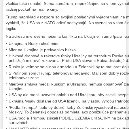
všeličo také i onaké. Suma sumárum, nepokúšajme sa v tom vyznať.
radšej počkať na reálne činy.
Trump napríklad v rozpore so svojimi poslednými vyjadreniami na
vyhlásil, že USA sa z NATO odísť nechystajú. No vyznaj sa v tom č
logiku…
Na adresu mierového riešenia konfliktu na Ukrajine Trump /parafrázu
Ukrajina a Rusko chcú mier.
Mier na Ukrajine je prekvapivo blízko.
Hĺbkové dronové a raketové útoky Ukrajiny na teritórium Ruska sú
približujú mierové rokovania. Preto USA slovami Rubia diskutujú 
Rusko je veľmoc so silnou armádou a Zelenskij by to mal brať do 
S Putinom som /Trump/ telefonoval nedávno. Mal som dobrý rozh
telefonovať zase.
Mierová zmluva medzi Ruskom a Ukrajinou nemusí obsahovať žia
Ukrajinu.
USA by ale mohli uzavrieť oblohu nad Ukrajinou, aby zaistili bezpe
Ukrajina /však/ dostane od USA licenciu na vlastnú výrobu Patrioto
/Podľa Trumpa/ -bolo by dobré, keby Zelenskij vycestoval na osob
Moskvy. To Zelenskij doposiaš odmietal ako ponižujúce priznanie 
USA /podľa Trumpa/ získali PODIEL ÚZEMIA UKRAJINY na základ
surovinách.