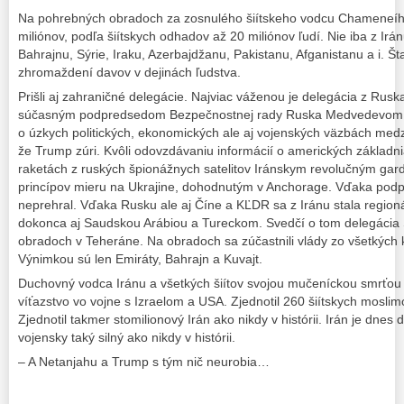
Na pohrebných obradoch za zosnulého šiítskeho vodcu Chameneího
miliónov, podľa šiítskych odhadov až 20 miliónov ľudí. Nie iba z Irá
Bahrajnu, Sýrie, Iraku, Azerbajdžanu, Pakistanu, Afganistanu a i. Št
zhromaždení davov v dejinách ľudstva.
Prišli aj zahraničné delegácie. Najviac váženou je delegácia z Rus
súčasným podpredsedom Bezpečnostnej rady Ruska Medvedevom. P
o úzkych politických, ekonomických ale aj vojenských väzbách me
že Trump zúri. Kvôli odovzdávaniu informácií o amerických základnia
raketách z ruských špionážnych satelitov Iránskym revolučným gar
princípov mieru na Ukrajine, dohodnutým v Anchorage. Vďaka podp
neprehral. Vďaka Rusku ale aj Číne a KĽDR sa z Iránu stala regio
dokonca aj Saudskou Arábiou a Tureckom. Svedčí o tom delegáci
obradoch v Teheráne. Na obradoch sa zúčastnili vlády zo všetkých k
Výnimkou sú len Emiráty, Bahrajn a Kuvajt.
Duchovný vodca Iránu a všetkých šiítov svojou mučeníckou smrťou z
víťazstvo vo vojne s Izraelom a USA. Zjednotil 260 šiítskych moslim
Zjednotil takmer stomilionový Irán ako nikdy v histórii. Irán je dne
vojensky taký silný ako nikdy v histórii.
– A Netanjahu a Trump s tým nič neurobia…