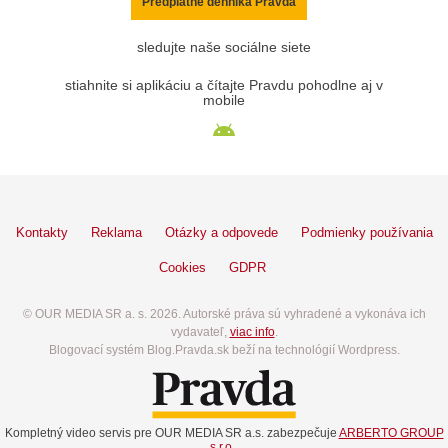
Predplatné denníka Pravda
sledujte naše sociálne siete
stiahnite si aplikáciu a čítajte Pravdu pohodlne aj v
mobile
Kontakty
Reklama
Otázky a odpovede
Podmienky používania
Cookies
GDPR
© OUR MEDIA SR a. s. 2026. Autorské práva sú vyhradené a vykonáva ich
vydavateľ,
viac info
.
Blogovací systém Blog.Pravda.sk beží na technológií Wordpress.
Kompletný video servis pre OUR MEDIA SR a.s. zabezpečuje
ARBERTO GROUP
s.r.o.
.