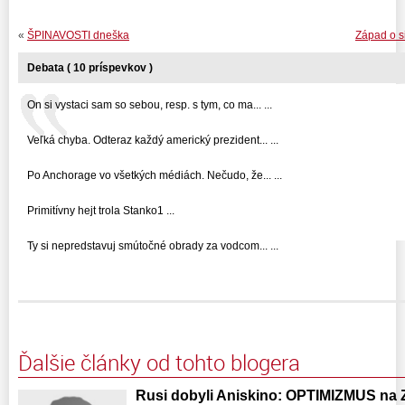
«
ŠPINAVOSTI dneška
Západ o s
Debata ( 10 príspevkov )
On si vystaci sam so sebou, resp. s tym, co ma... ...
Veľká chyba. Odteraz každý americký prezident... ...
Po Anchorage vo všetkých médiách. Nečudo, že... ...
Primitívny hejt trola Stanko1 ...
Ty si nepredstavuj smútočné obrady za vodcom... ...
Ďalšie články od tohto blogera
Rusi dobyli Aniskino: OPTIMIZMUS na 