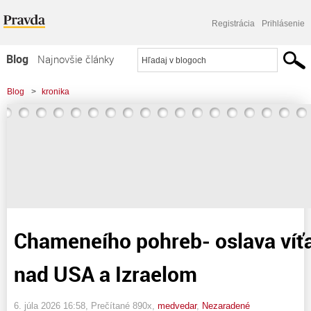
Registrácia
Prihlásenie
Blog
Najnovšie články
Najčítanejšie články
Blog
>
kronika
Najkomentovanejšie články
>
Chameneího pohreb- oslava víťazstva Iránu nad USA a Izraelom
Zoznam blogov
Komerčné blogy
Chameneího pohreb- oslava víťa
nad USA a Izraelom
6. júla 2026 16:58
, Prečítané 890x,
medvedar
,
Nezaradené