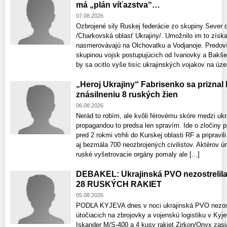
má „plán víťazstva“…
07.08.2026
Ozbrojené sily Ruskej federácie zo skupiny Sever 
/Charkovská oblasť Ukrajiny/. Umožnilo im to získ
nasmerovávajú na Olchovatku a Vodjanoje. Predov
skupinou vojsk postupujúcich od Ivanovky a Bakšej
by sa ocitlo vyše tisíc ukrajinských vojakov na územ
„Heroj Ukrajiny“ Fabrisenko sa priznal
znásilneniu 8 ruských žien
06.08.2026
Nerád to robím, ale kvôli férovému skóre medzi uk
propagandou to predsa len spravím. Ide o zločiny p
pred 2 rokmi vtrhli do Kurskej oblasti RF a pripravi
aj bezmála 700 neozbrojených civilistov. Aktérov 
ruské vyšetrovacie orgány pomaly ale [...]
DEBAKEL: Ukrajinská PVO nezostrelil
28 RUSKÝCH RAKIET
05.08.2026
PODĽA KYJEVA dnes v noci ukrajinská PVO nezostre
útočiacich na zbrojovky a vojenskú logistiku v Kyje
Iskander M/S-400 a 4 kusy rakiet Zirkon/Onyx zasiah