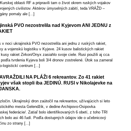
 Kurskej oblasti RF a pripravili tam o život okrem ruských vojakov
rojených civilistov. Aktérov úmyselných zabití, teda VRÁŽD –
gány pomaly ale [...]
inská PVO nezostrelila nad Kyjevom ANI JEDNU z
AKIET
noci ukrajinská PVO nezostrelila ani jednu z ruských rakiet,
ky a vojenskú logistiku v Kyjeve. 24 kusov balistických rakiet
kusy rakiet Zirkon/Onyx zasiahlo svoje ciele. Rusi použili aj cca
 podľa tvrdenia Kyjeva boli 3/4 dronov zostrelené. Útok sa zameral
logistickí centrum [...]
RAŽDILI NA PLÁŽI 6 rekreantov. Zo 41 rakiet
jev však stopli iba JEDINÚ. RUSI v Nikolajevke na
VJANSKA.
ločin. Ukrajinský dron zaútočil na rekreantov, užívajúcich si leto
ristického mesta Gelendžik, v dedine Archipovo-Osipovka
skej federácie/. Zatiaľ bolo identifikovaných 6 obetí, z toho TRI
 bolo asi 46 ľudí. Podľa dostupných údajov ide o učebnicový
inu zo strany [...]