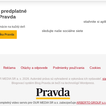
 predplatné
Pravda
stiahnite si ap
ormácie na každý deň
sledujte naše sociálne siete
íka Pravda
Reklama
Otázky a odpovede
Podmienky používania
Cookies
 MEDIA SR a. s. 2026. Autorské práva sú vyhradené a vykonáva ich vydavateľ,
via
Blogovací systém Blog.Pravda.sk beží na technológií Wordpress.
ompletný video servis pre OUR MEDIA SR a.s. zabezpečuje
ARBERTO GROUP s.r.