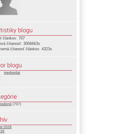
tistiky blogu
t článkov: 707
ová čítanosť: 3056663x
merná čítanosť článkov: 4323x
or blogu
medvedar
egórie
radené
(707)
hív
st 2026
026