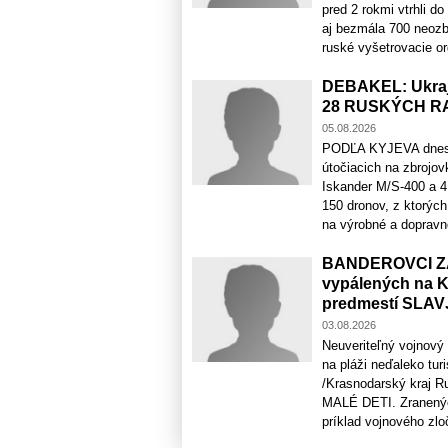
pred 2 rokmi vtrhli do
aj bezmála 700 neozb
ruské vyšetrovacie or
DEBAKEL: Ukraj
28 RUSKÝCH R
05.08.2026
PODĽA KYJEVA dnes v 
útočiacich na zbrojov
Iskander M/S-400 a 4 
150 dronov, z ktorých
na výrobné a dopravno-
BANDEROVCI ZAV
vypálených na Ky
predmestí SLA
03.08.2026
Neuveriteľný vojnový z
na pláži neďaleko tu
/Krasnodarský kraj Ru
MALÉ DETI. Zranených
príklad vojnového zloč