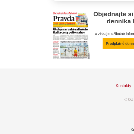
Objednajte si
denníka 
a získajte užitočné inf
Predplatné denn
Kontakty
© OUR
K