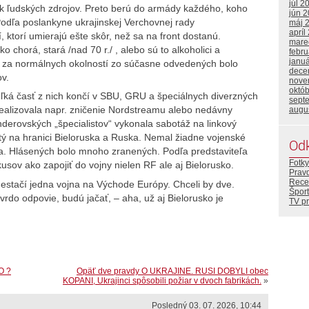
júl 2
k ľudských zdrojov. Preto berú do armády každého, koho
jún 
 Podľa poslankyne ukrajinskej Verchovnej rady
máj 
apríl
, ktorí umierajú ešte skôr, než sa na front dostanú.
mare
o chorá, stará /nad 70 r./ , alebo sú to alkoholici a
febr
janu
y za normálnych okolností zo súčasne odvedených bolo
dece
v.
nove
októ
eľká časť z nich končí v SBU, GRU a špeciálnych diverzných
sept
realizovala napr. zničenie Nordstreamu alebo nedávny
augu
derovských „špecialistov“ vykonala sabotáž na linkový
tý na hranici Bieloruska a Ruska. Nemal žiadne vojenské
Od
a. Hlásených bolo mnoho zranených. Podľa predstaviteľa
Fotky
sov ako zapojiť do vojny nielen RF ale aj Bielorusko.
Prav
Rece
nestačí jedna vojna na Východe Európy. Chceli by dve.
Šport
vrdo odpovie, budú jačať, – aha, už aj Bielorusko je
TV p
O ?
Opäť dve pravdy O UKRAJINE. RUSI DOBYLI obec
KOPANI, Ukrajinci spôsobili požiar v dvoch fabrikách.
»
Posledný 03. 07. 2026, 10:44