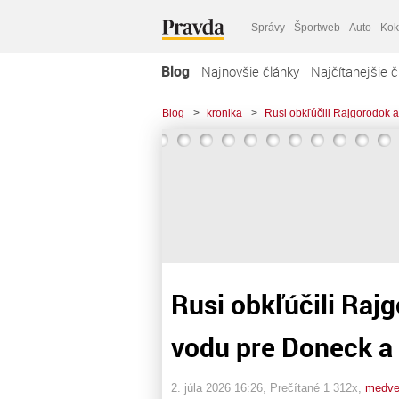
Správy
Športweb
Auto
Kok
Blog
Najnovšie články
Najčítanejšie č
Blog
>
kronika
>
Rusi obkľúčili Rajgorodok a
Rusi obkľúčili Rajg
vodu pre Doneck a
2. júla 2026 16:26
, Prečítané 1 312x,
medve