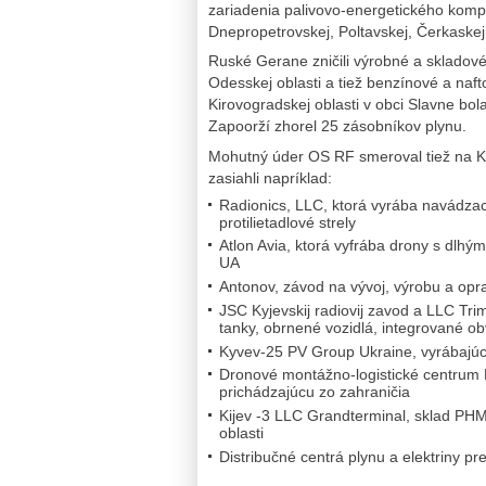
zariadenia palivovo-energetického kompl
Dnepropetrovskej, Poltavskej, Čerkaskej,
Ruské Gerane zničili výrobné a skladov
Odesskej oblasti a tiež benzínové a naft
Kirovogradskej oblasti v obci Slavne bo
Zapoorží zhorel 25 zásobníkov plynu.
Mohutný úder OS RF smeroval tiež na Kyj
zasiahli napríklad:
Radionics, LLC, ktorá vyrába navádzac
protilietadlové strely
Atlon Avia, ktorá vyfrába drony s dlhý
UA
Antonov, závod na vývoj, výrobu a opravy
JSC Kyjevskij radiovij zavod a LLC Tri
tanky, obrnené vozidlá, integrované o
Kyvev-25 PV Group Ukraine, vyrábajúc
Dronové montážno-logistické centrum M
prichádzajúcu zo zahraničia
Kijev -3 LLC Grandterminal, sklad PHM
oblasti
Distribučné centrá plynu a elektriny p