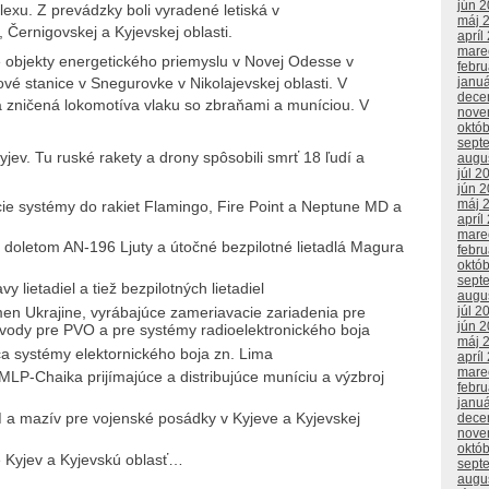
jún 
exu. Z prevádzky boli vyradené letiská v
máj 
 Černigovskej a Kyjevskej oblasti.
apríl
mare
é objekty energetického priemyslu v Novej Odesse v
febr
janu
ové stanice v Snegurovke v Nikolajevskej oblasti. V
dece
la zničená lokomotíva vlaku so zbraňami a muníciou. V
nove
októ
sept
ev. Tu ruské rakety a drony spôsobili smrť 18 ľudí a
augu
júl 2
jún 
máj 
ie systémy do rakiet Flamingo, Fire Point a Neptune MD a
apríl
mare
m doletom AN-196 Ljuty a útočné bezpilotné lietadlá Magura
febr
októ
sept
 lietadiel a tiež bezpilotných lietadiel
augu
men Ukrajine, vyrábajúce zameriavacie zariadenia pre
júl 2
jún 
bvody pre PVO a pre systémy radioelektronického boja
máj 
a systémy elektornického boja zn. Lima
apríl
mare
LP-Chaika prijímajúce a distribujúce muníciu a výzbroj
febr
janu
 a mazív pre vojenské posádky v Kyjeve a Kyjevskej
dece
nove
októ
re Kyjev a Kyjevskú oblasť…
sept
augu