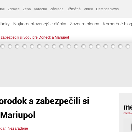
tail
Zdravie
Žena
Varecha
Záhrada
Užitočná
Video
DefenceNews
lánky
Najkomentovanejšie články
Zoznam blogov
Komerčné blog
 zabezpečili si vodu pre Doneck a Mariupol
orodok a zabezpečili si
m
 Mariupol
medve
dar
,
Nezaradené