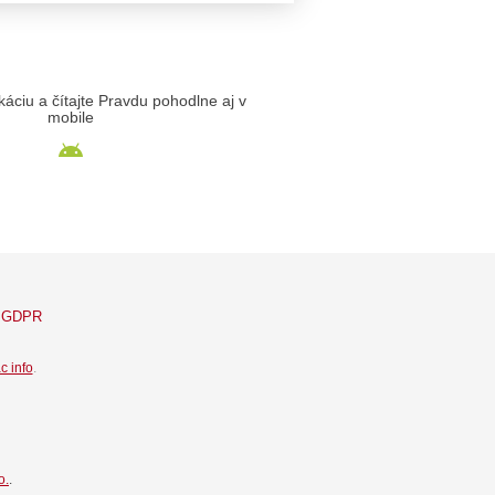
likáciu a čítajte Pravdu pohodlne aj v
mobile
GDPR
c info
.
o.
.