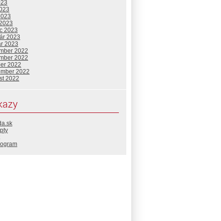
023
2023
2023
 2023
c 2023
uár 2023
ár 2023
mber 2022
mber 2022
ber 2022
ember 2022
st 2022
kazy
da.sk
pty
rogram