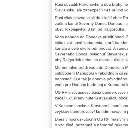
Rusi obsadili Piskunovku a oba brehy rie
Slavjansku, ale zabezpečili tiež prívod
Rusi však hlavne vzali do klieští obec 
začína kanál Severný Donec-Donbas , p
obec Nikolajevka, 3 km od Rajgorodka.
Voda nebude do Donecka prúdiť hneď. B
inštalovať nové zariadenia, ktoré bander
kanála a celé okolie odmínovať. A samoz
Severného Donca, ovládnuť Slavjansk, re
aby Rajgordok nebol na dostrel ukrajins
Momentálne prúdi voda do Donecka a M
oslobodení Mariupolu v rekordnom čase. B
nepostačujú a tak je obnova pôvodného
vodu pre Donbas bude boj o Kramatorsk a
OS RF v súčasnosti tlačia banderovcov ni
začali ukr. úrady nútenú evakuáciu obča
V Konstantinovke a Krasnom Limani umož
zvyškov banderovcov/ ku odmínovacím 
Dnes v noci uskutočnili OS RF masívny ú
o vzdušné, pozemné a námorné raketové 