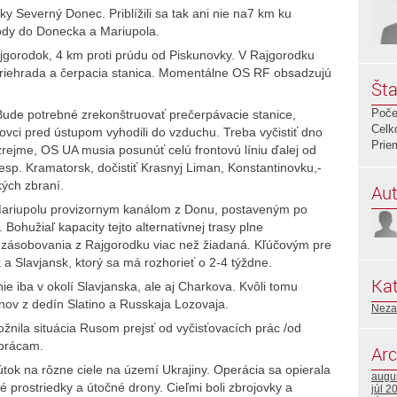
ky Severný Donec. Priblížili sa tak ani nie na7 km ku
 vody do Donecka a Mariupola.
Rajgorodok, 4 km proti prúdu od Piskunovky. V Rajgorodku
riehrada a čerpacia stanica. Momentálne OS RF obsadzujú
Šta
Poče
ude potrebné zrekonštruovať prečerpávacie stanice,
Celk
ovci pred ústupom vyhodili do vzduchu. Treba vyčistiť dno
Prie
rejme, OS UA musia posunúť celú frontovú líniu ďalej od
sp. Kramatorsk, dočistiť Krasnyj Liman, Konstantinovku,-
kých zbraní.
Aut
ariupolu provizornym kanálom z Donu, postaveným po
ohužiaľ kapacity tejto alternatívnej trasy plne
 zásobovania z Rajgorodku viac než žiadaná. Kľúčovým pre
 Slavjansk, ktorý sa má rozhorieť o 2-4 týždne.
Kat
e iba v okolí Slavjanska, ale aj Charkova. Kvôli tomu
nov z dedín Slatino a Russkaja Lozovaja.
Neza
nila situácia Rusom prejsť od vyčisťovacích prác /od
prácam.
Arc
tok na rôzne ciele na území Ukrajiny. Operácia sa opierala
augu
prostriedky a útočné drony. Cieľmi boli zbrojovky a
júl 2