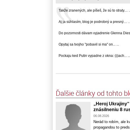
Takže zranených, ale píšeš, že sú to straty.... ..
Aj ja súhlasím, blog je podrobný a presný.... ..
Do pozornosti dávam vyjadrenie Glenna Diesen
Opytaj sa tvojho "pobavil si ma" on... ...
Pockaju ked Putin vypadne z okna:-)))ach... ..
Ďalšie články od tohto b
„Heroj Ukrajiny“
znásilneniu 8 ru
06.08.2026
Nerád to robím, ale k
propagandou to predsa