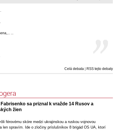
.
.
a,... ...
.
Celá debata
|
RSS tejto debaty
logera
 Fabrisenko sa priznal k vražde 14 Rusov a
ských žien
vôli férovému skóre medzi ukrajinskou a ruskou vojnovou
 len spravím. Ide o zločiny príslušníkov 8 brigád OS UA, ktorí