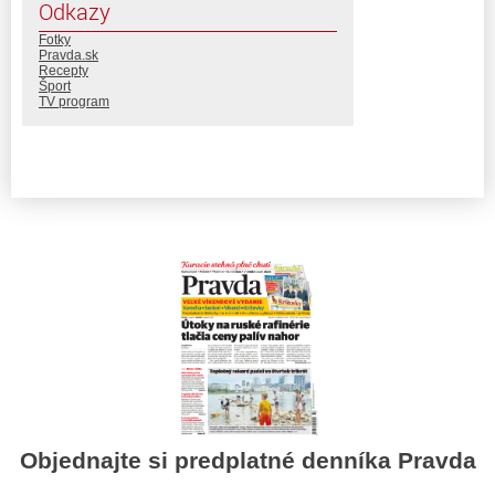
Odkazy
Fotky
Pravda.sk
Recepty
Šport
TV program
Objednajte si predplatné denníka Pravda