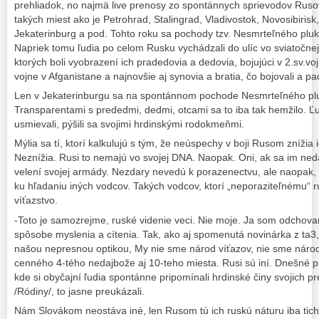
prehliadok, no najmä live prenosy zo spontánnych sprievodov Ruso
takých miest ako je Petrohrad, Stalingrad, Vladivostok, Novosibiris
Jekaterinburg a pod. Tohto roku sa pochody tzv. Nesmrteľného pluku
Napriek tomu ľudia po celom Rusku vychádzali do ulíc vo sviatočne
ktorých boli vyobrazení ich pradedovia a dedovia, bojujúci v 2.sv.vojn
vojne v Afganistane a najnovšie aj synovia a bratia, čo bojovali a pa
Len v Jekaterinburgu sa na spontánnom pochode Nesmrteľného pluku
Transparentami s prededmi, dedmi, otcami sa to iba tak hemžilo. Ľ
usmievali, pýšili sa svojimi hrdinskými rodokmeňmi.
Mýlia sa tí, ktorí kalkulujú s tým, že neúspechy v boji Rusom zníži
Neznížia. Rusi to nemajú vo svojej DNA. Naopak. Oni, ak sa im neda
velení svojej armády. Nezdary nevedú k porazenectvu, ale naopak, ku
ku hľadaniu iných vodcov. Takých vodcov, ktorí „neporaziteľnému“
víťazstvo.
-Toto je samozrejme, ruské videnie veci. Nie moje. Ja som odcho
spôsobe myslenia a cítenia. Tak, ako aj spomenutá novinárka z ta3,
našou nepresnou optikou, My nie sme národ víťazov, nie sme náro
cenného 4-tého nedajbože aj 10-teho miesta. Rusi sú iní. Dnešné p
kde si obyčajní ľudia spontánne pripomínali hrdinské činy svojich 
/Ródiny/, to jasne preukázali.
Nám Slovákom neostáva iné, len Rusom tú ich ruskú náturu iba tich