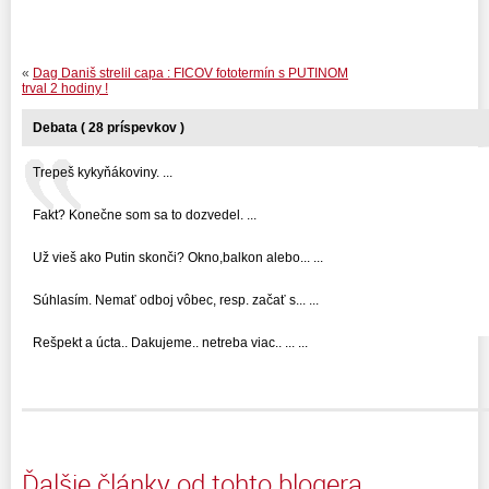
«
Dag Daniš strelil capa : FICOV fototermín s PUTINOM
trval 2 hodiny !
Debata ( 28 príspevkov )
Trepeš kykyňákoviny. ...
Fakt? Konečne som sa to dozvedel. ...
Už vieš ako Putin skonči? Okno,balkon alebo... ...
Súhlasím. Nemať odboj vôbec, resp. začať s... ...
Rešpekt a úcta.. Dakujeme.. netreba viac.. ... ...
Ďalšie články od tohto blogera