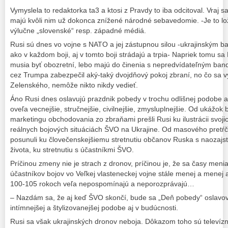
Vymyslela to redaktorka ta3 a ktosi z Pravdy to iba odcitoval. Vraj s
majú kvôli nim už dokonca znížené národné sebavedomie. -Je to lož, 
výlučne „slovenské“ resp. západné médiá.
Rusi sú dnes vo vojne s NATO a jej zástupnou silou -ukrajinským b
ako v každom boji, aj v tomto boji strádajú a trpia- Napriek tomu sa
musia byť obozretní, lebo majú do činenia s nepredvídateľným ban
cez Trumpa zabezpečil aký-taký dvojdňový pokoj zbraní, no čo sa v
Zelenského, nemôže nikto nikdy vedieť.
Áno Rusi dnes oslavujú prazdnik pobedy v trochu odlišnej podobe a
oveľa vecnejšie, stručnejšie, civilnejšie, zmysluplnejšie. Od ukážok
marketingu obchodovania zo zbraňami prešli Rusi ku ilustrácii svoji
reálnych bojových situáciách ŠVO na Ukrajine. Od masového pretŕča
posunuli ku človečenskejšiemu stretnutiu občanov Ruska s naozaj
života, ku stretnutiu s účastníkmi ŠVO.
Príčinou zmeny nie je strach z dronov, príčinou je, že sa časy meni
účastníkov bojov vo Veľkej vlasteneckej vojne stále menej a menej a 
100-105 rokoch veľa nepospomínajú a neporozprávajú…
– Nazdám sa, že aj keď ŠVO skončí, bude sa „Deň pobedy“ oslavovať
intímnejšej a štylizovanejšej podobe aj v budúcnosti.
Rusi sa však ukrajinských dronov neboja. Dôkazom toho sú televíz