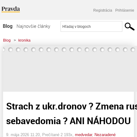
Registrácia
Prihlásenie
Blog
Najnovšie články
Najčítanejšie články
Blog
>
kronika
Najkomentovanejšie články
>
Strach z ukr.dronov ? Zmena ruského sebavedomia ? ANI NÁHODOU
Zoznam blogov
Komerčné blogy
Strach z ukr.dronov ? Zmena r
sebavedomia ? ANI NÁHODOU
9. mája 2026 11:20
, Prečítané 2 193x,
medvedar
,
Nezaradené