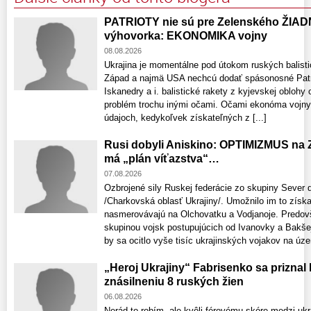
PATRIOTY nie sú pre Zelenského ŽIAD
výhovorka: EKONOMIKA vojny
08.08.2026
Ukrajina je momentálne pod útokom ruských balistic
Západ a najmä USA nechcú dodať spásonosné Patri
Iskanedry a i. balistické rakety z kyjevskej oblohy
problém trochu inými očami. Očami ekonóma vojny. 
údajoch, kedykoľvek získateľných z [...]
Rusi dobyli Aniskino: OPTIMIZMUS na 
má „plán víťazstva“…
07.08.2026
Ozbrojené sily Ruskej federácie zo skupiny Sever 
/Charkovská oblasť Ukrajiny/. Umožnilo im to získ
nasmerovávajú na Olchovatku a Vodjanoje. Predov
skupinou vojsk postupujúcich od Ivanovky a Bakšej
by sa ocitlo vyše tisíc ukrajinských vojakov na územ
„Heroj Ukrajiny“ Fabrisenko sa priznal
znásilneniu 8 ruských žien
06.08.2026
Nerád to robím, ale kvôli férovému skóre medzi uk