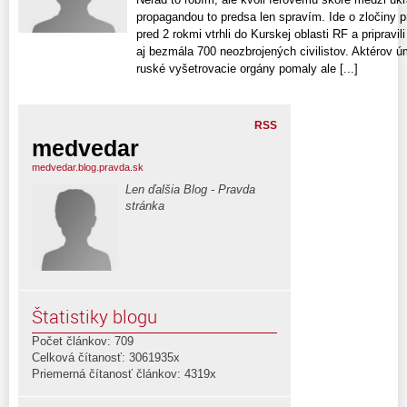
propagandou to predsa len spravím. Ide o zločiny p
pred 2 rokmi vtrhli do Kurskej oblasti RF a pripravi
aj bezmála 700 neozbrojených civilistov. Aktérov 
ruské vyšetrovacie orgány pomaly ale [...]
RSS
medvedar
medvedar.blog.pravda.sk
Len ďalšia Blog - Pravda
stránka
Štatistiky blogu
Počet článkov: 709
Celková čítanosť: 3061935x
Priemerná čítanosť článkov: 4319x