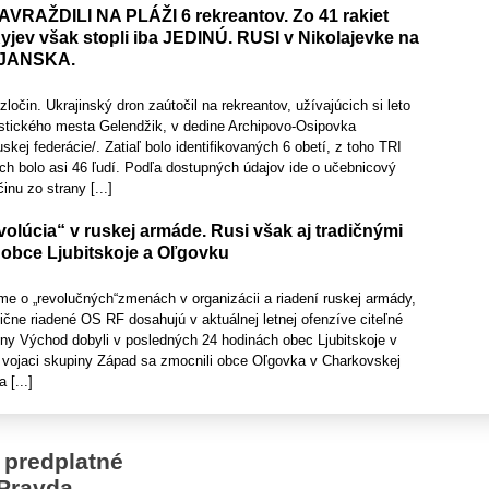
RAŽDILI NA PLÁŽI 6 rekreantov. Zo 41 rakiet
jev však stopli iba JEDINÚ. RUSI v Nikolajevke na
VJANSKA.
ločin. Ukrajinský dron zaútočil na rekreantov, užívajúcich si leto
ristického mesta Gelendžik, v dedine Archipovo-Osipovka
skej federácie/. Zatiaľ bolo identifikovaných 6 obetí, z toho TRI
 bolo asi 46 ľudí. Podľa dostupných údajov ide o učebnicový
inu zo strany [...]
olúcia“ v ruskej armáde. Rusi však aj tradičnými
 obce Ljubitskoje a Oľgovku
me o „revolučných“zmenách v organizácii a riadení ruskej armády,
čne riadené OS RF dosahujú v aktuálnej letnej ofenzíve citeľné
iny Východ dobyli v posledných 24 hodinách obec Ljubitskoje v
a vojaci skupiny Západ sa zmocnili obce Oľgovka v Charkovskej
 [...]
 predplatné
Pravda