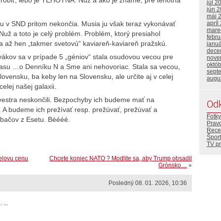
robiť, lebo je TEHOTNÁ. Nuž a ako je známe, pre tehotná
júl 2
jún 
máj 
cou v SND pritom nekončia. Musia ju však teraz vykonávať
apríl
mare
už a toto je celý problém. Problém, ktorý presiahol
febr
ca až hen „takmer svetovú“ kaviareň-kaviareň pražskú.
janu
dece
lovákov sa v prípade 5 „géniov“ stala osudovou vecou pre
nove
októ
asu …o Denníku N a Sme ani nehovoriac. Stala sa vecou,
sept
lovensku, ba keby len na Slovensku, ale určite aj v celej
augu
elej našej galaxii.
lvestra neskončili. Bezpochyby ich budeme mať na
Od
 A budeme ich prežívať resp. prežúvať, prežúvať a
Fotky
 bačov z Esetu. Béééé.
Prav
Rece
Šport
TV p
elovu cenu
Chcete koniec NATO ? Modlite sa, aby Trump obsadil
Grónsko…
»
Posledný 08. 01. 2026, 10:36
...