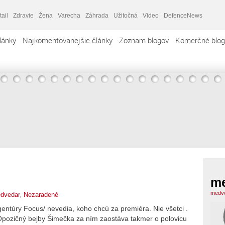
tail
Zdravie
Žena
Varecha
Záhrada
Užitočná
Video
DefenceNews
lánky
Najkomentovanejšie články
Zoznam blogov
Komerčné blog
m
medve
dvedar
,
Nezaradené
entúry Focus/ nevedia, koho chcú za premiéra. Nie všetci .
 Opozičný bejby Šimečka za ním zaostáva takmer o polovicu