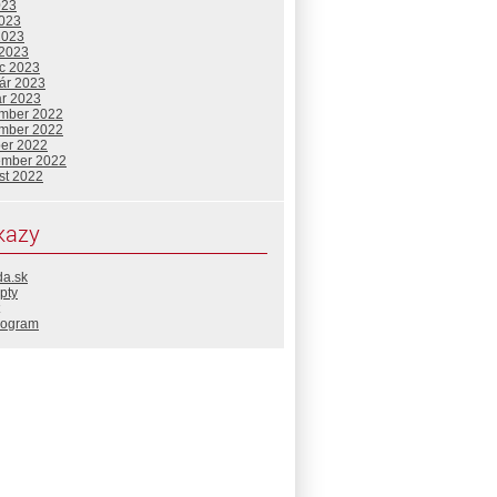
023
2023
2023
 2023
c 2023
uár 2023
ár 2023
mber 2022
mber 2022
ber 2022
ember 2022
st 2022
kazy
da.sk
pty
rogram