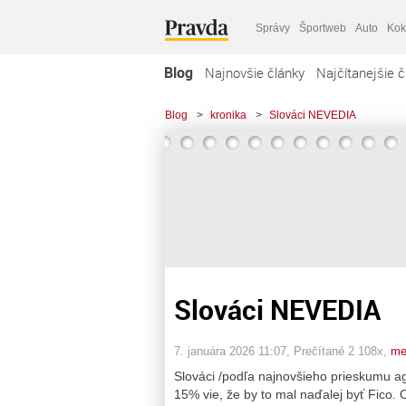
Správy
Športweb
Auto
Kok
Blog
Najnovšie články
Najčítanejšie č
Blog
>
kronika
>
Slováci NEVEDIA
Slováci NEVEDIA
7. januára 2026 11:07
, Prečítané 2 108x,
me
Slováci /podľa najnovšieho prieskumu ag
15% vie, že by to mal naďalej byť Fico.