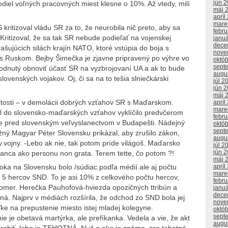
jún 
diel voľných pracovných miest klesne o 10%. Až vtedy, milí
máj 
apríl
mare
ritizoval vládu SR za to, že neurobila nič preto, aby sa
febr
 Kritizoval, že sa tak SR nebude podieľať na vojenskej
janu
dece
rašujúcich silách krajín NATO, ktoré vstúpia do boja s
nove
 s Ruskom. Bejby Šimečka je zjavne pripravený po výhre vo
októ
sept
zhodnutý obnoviť účasť SR na vyzbrojovaní UA a ak to bude
augu
lovenských vojakov. Oj, či sa na to tešia slniečkárski
júl 2
jún 
máj 
žitosti – v demolácii dobrých vzťahov SR s Maďarskom.
apríl
mare
l do slovensko-maďarských vzťahov vyklíčilo predvčerom
febr
e pred slovenským veľvyslanectvom v Budapešti. Nádejný
októ
sept
ý Magyar Péter Slovensku prikázal, aby zrušilo zákon,
augu
v.vojny. -Lebo ak nie, tak potom príde világoš. Maďarsko
júl 2
jún 
lanca ako personu non grata. Terem tette, čo potom ?!
máj 
apríl
a na Slovensku bolo /súdiac podľa médií ale aj počtu
mare
 5 hercov SND. To je asi 10% z celkového počtu hercov,
febr
mer. Herečka Pauhofová-hviezda opozičných ttribún a
janu
dece
kaná. Najprv v médiách rozšírila, že odchod zo SND bola jej
nove
ľke na prepustenie miesto istej mladej kolegyne.
októ
sept
ie je obetavá martýrka, ale prefíkanka. Vedela a vie, že akt
augu