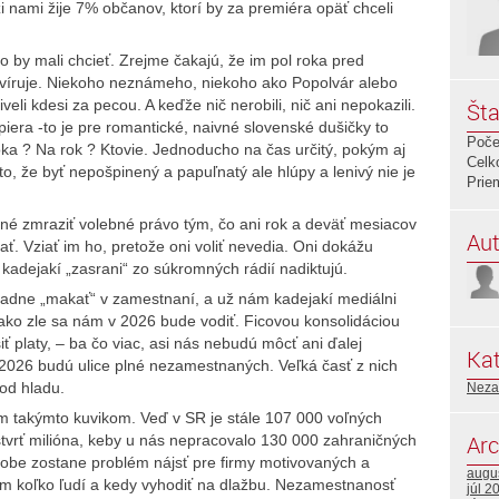
i nami žije 7% občanov, ktorí by za premiéra opäť chceli
čo by mali chcieť. Zrejme čakajú, že im pol roka pred
rvíruje. Niekoho neznámeho, niekoho ako Popolvár alebo
iveli kdesi za pecou. A keďže nič nerobili, nič ani nepokazili.
Šta
piera -to je pre romantické, naivné slovenské dušičky to
Poče
ka ? Na rok ? Ktovie. Jednoducho na čas určitý, pokým aj
Celk
to, že byť nepošpinený a papuľnatý ale hlúpy a lenivý nie je
Prie
é zmraziť volebné právo tým, čo ani rok a deväť mesiacov
Aut
ť. Vziať im ho, pretože oni voliť nevedia. Oni dokážu
a kadejakí „zasrani“ zo súkromných rádií nadiktujú.
iadne „makať“ v zamestnaní, a už nám kadejakí mediálni
ú, ako zle sa nám v 2026 bude vodiť. Ficovou konsolidáciou
 platy, – ba čo viac, asi nás nebudú môcť ani ďalej
Kat
 2026 budú ulice plné nezamestnaných. Veľká časť z nich
od hladu.
Neza
am takýmto kuvikom. Veď v SR je stále 107 000 voľných
Arc
štvrť milióna, keby u nás nepracovalo 130 000 zahraničných
dobe zostane problém nájsť pre firmy motivovaných a
augu
lém koľko ľudí a kedy vyhodiť na dlažbu. Nezamestnanosť
júl 2