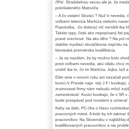
/9%/. Strašidelnou vecou ale je, že medz
pološialeného Matoviča.
– A čo ostatní Slováci ? Nuž tí nevedia, 
voľbami televízia Markíza niekoho nase
Popoluška, -čo doteraz nič nerobili iba hl
Takéto typy, čisté ako nepopísaný list pa
pravé orechové. Na ako dlho ? Na pol ro
slabšie mysliaci slováčikovia neprídu na 
ktovieaká premiérska kvalifikácia.
– Ja sa nazdám, že by možno bolo vhodn
pred voľbami nevedia, akú vládu chcú ma
urobiť iba to, čo im Markíza, Jojka, ta3 
Ešte sme v novom roku ani nezačali por
kuvici /v Pravde napr. istý J.F./ kuvikaj
zruinované firmy nám nebudú môcť zvýšiť
zamestnávať. Kuvici kuvikajú, že v SR v
bude prespávať pod mostami a umierať 
Keby sa dalo, PC-čka o hlavu roztriesk
pracovných miest. A bolo by ich takmer 
pracovníkov. Na Slovensku v najbližšej 
kvalifikovaných pracovníkov a nie prob