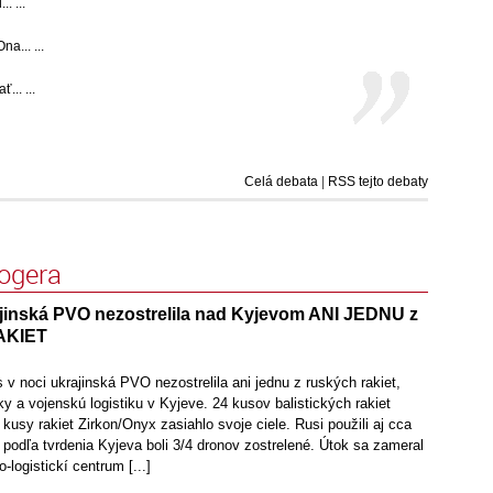
. ...
... ...
.. ...
Celá debata
|
RSS tejto debaty
logera
inská PVO nezostrelila nad Kyjevom ANI JEDNU z
AKIET
noci ukrajinská PVO nezostrelila ani jednu z ruských rakiet,
ky a vojenskú logistiku v Kyjeve. 24 kusov balistických rakiet
kusy rakiet Zirkon/Onyx zasiahlo svoje ciele. Rusi použili aj cca
 podľa tvrdenia Kyjeva boli 3/4 dronov zostrelené. Útok sa zameral
logistickí centrum [...]