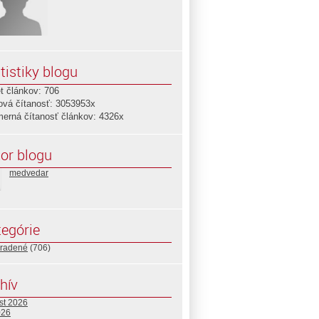
tistiky blogu
t článkov: 706
ová čítanosť: 3053953x
merná čítanosť článkov: 4326x
or blogu
medvedar
egórie
radené
(706)
hív
st 2026
026