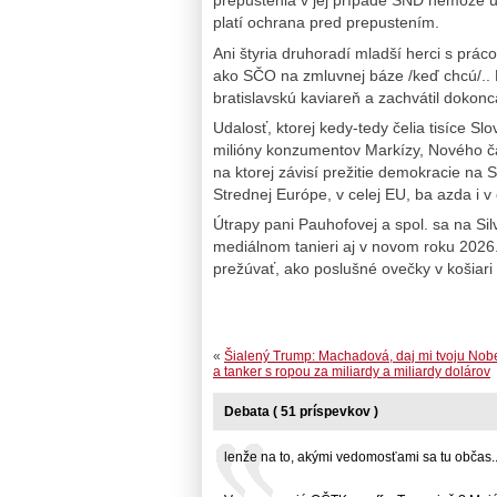
prepustenia v jej prípade SND nemôže u
platí ochrana pred prepustením.
Ani štyria druhoradí mladší herci s prá
ako SČO na zmluvnej báze /keď chcú/.. N
bratislavskú kaviareň a zachvátil dokon
Udalosť, ktorej kedy-tedy čelia tisíce S
milióny konzumentov Markízy, Nového č
na ktorej závisí prežitie demokracie na S
Strednej Európe, v celej EU, ba azda i v c
Útrapy pani Pauhofovej a spol. sa na Si
mediálnom tanieri aj v novom roku 2026.
prežúvať, ako poslušné ovečky v košiari
«
Šialený Trump: Machadová, daj mi tvoju Nob
a tanker s ropou za miliardy a miliardy dolárov
Debata ( 51 príspevkov )
lenže na to, akými vedomosťami sa tu občas... 