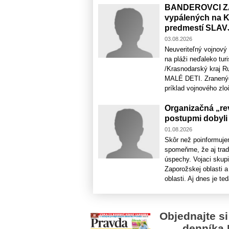
BANDEROVCI ZAV
vypálených na Ky
predmestí SLA
03.08.2026
Neuveriteľný vojnový z
na pláži neďaleko tu
/Krasnodarský kraj Ru
MALÉ DETI. Zranených
príklad vojnového zloč
Organizačná „rev
postupmi dobyli
01.08.2026
Skôr než poinformuje
spomeňme, že aj tradi
úspechy. Vojaci skup
Zaporožskej oblasti 
oblasti. Aj dnes je teda
Objednajte si
denníka 