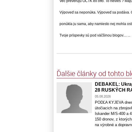
Vec preverujú OČTK ex offo. To nevieš ? Majú..
Výpoveď sa neponúka. Výpoveď sa podáva. Ona
ponúkla ju sama, aby namiesto nej mohla ostať.
Tvoje príspevky sú pod väčšinou blogov.... ...
Ďalšie články od tohto b
DEBAKEL: Ukraj
28 RUSKÝCH R
05.08.2026
PODĽA KYJEVA dnes v 
útočiacich na zbrojov
Iskander M/S-400 a 4 
150 dronov, z ktorých
na výrobné a dopravno-