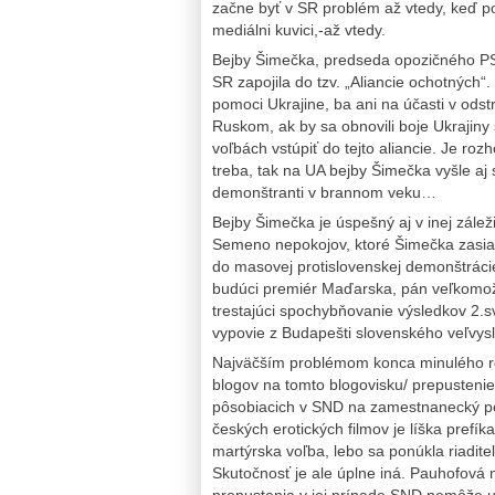
začne byť v SR problém až vtedy, keď po
mediálni kuvici,-až vtedy.
Bejby Šimečka, predseda opozičného PS k
SR zapojila do tzv. „Aliancie ochotných“.
pomoci Ukrajine, ba ani na účasti v odst
Ruskom, ak by sa obnovili boje Ukrajiny
voľbách vstúpiť do tejto aliancie. Je ro
treba, tak na UA bejby Šimečka vyšle aj s
demonštranti v brannom veku…
Bejby Šimečka je úspešný aj v inej zále
Semeno nepokojov, ktoré Šimečka zasia
do masovej protislovenskej demonštráci
budúci premiér Maďarska, pán veľkomožn
trestajúci spochybňovanie výsledkov 2.s
vypovie z Budapešti slovenského veľvys
Najväčším problémom konca minulého rok
blogov na tomto blogovisku/ prepustenie
pôsobiacich v SND na zamestnanecký po
českých erotických filmov je líška prefí
martýrska voľba, lebo sa ponúkla riadite
Skutočnosť je ale úplne iná. Pauhofová n