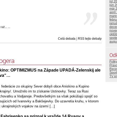
júl 2
jún 
máj 
apríl
mare
febr
janu
z... ...
dece
nove
októ
sept
Celá debata
|
RSS tejto debaty
augu
Od
logera
Fotky
Prav
Rece
skino: OPTIMIZMUS na Západe UPADÁ-Zelenskij ale
Šport
tva“…
TV p
 federácie zo skupiny Sever dobyli obce Aniskino a Kupino
rajiny/. Umožnilo im to získanie Ustinovky. Teraz sa Rusi
hovatku a Vodjanoje. Predovšetkým sa však pokúšajú spojiť so
pujúcich od Ivanovky a Bakšejevky. Do uzavretia kruhu, v ktorom
c ukrajinských vojakov na území [...]
 Fabrisenko sa priznal k vražde 14 Rusov a