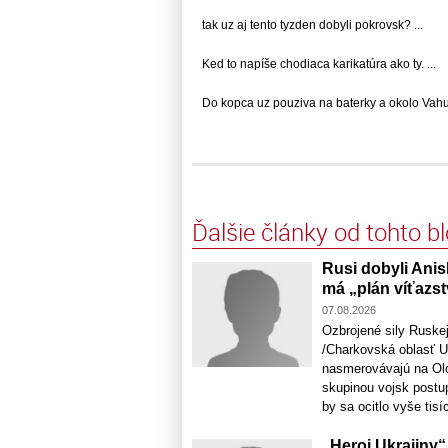
tak uz aj tento tyzden dobyli pokrovsk? ...
Ked to napíše chodiaca karikatúra ako ty. ...
Do kopca uz pouziva na baterky a okolo Vahu u
Ďalšie články od tohto b
Rusi dobyli Ani
má „plán víťazs
07.08.2026
Ozbrojené sily Ruskej
/Charkovská oblasť Uk
nasmerovávajú na Olc
skupinou vojsk postu
by sa ocitlo vyše tisí
„Heroj Ukrajiny“