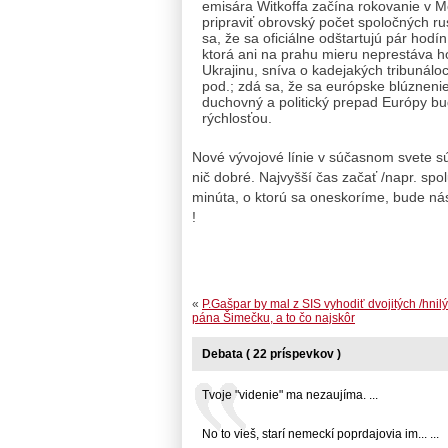
emisára Witkoffa začína rokovanie v M
pripraviť obrovský počet spoločných r
sa, že sa oficiálne odštartujú pár hodí
ktorá ani na prahu mieru neprestáva ho
Ukrajinu, sníva o kadejakých tribunálo
pod.; zdá sa, že sa európske blúznenie
duchovný a politický prepad Európy bu
rýchlosťou.
Nové vývojové línie v súčasnom svete s
nič dobré. Najvyšší čas začať /napr. sp
minúta, o ktorú sa oneskoríme, bude nás 
!
«
P.Gašpar by mal z SIS vyhodiť dvojitých /hnil
pána Šimečku, a to čo najskôr
Debata ( 22 príspevkov )
Tvoje "videnie" ma nezaujíma. ...
No to vieš, starí nemeckí poprdajovia im... ...