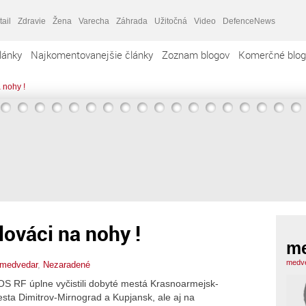
tail
Zdravie
Žena
Varecha
Záhrada
Užitočná
Video
DefenceNews
lánky
Najkomentovanejšie články
Zoznam blogov
Komerčné blog
 nohy !
lováci na nohy !
m
medve
medvedar
,
Nezaradené
 OS RF úplne vyčistili dobyté mestá Krasnoarmejsk-
esta Dimitrov-Mirnograd a Kupjansk, ale aj na