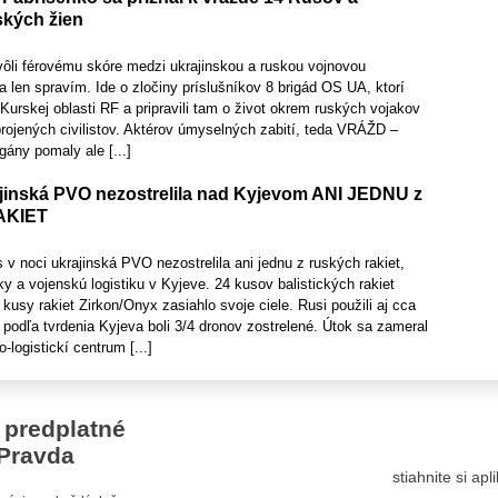
ských žien
vôli férovému skóre medzi ukrajinskou a ruskou vojnovou
 len spravím. Ide o zločiny príslušníkov 8 brigád OS UA, ktorí
 Kurskej oblasti RF a pripravili tam o život okrem ruských vojakov
rojených civilistov. Aktérov úmyselných zabití, teda VRÁŽD –
gány pomaly ale [...]
inská PVO nezostrelila nad Kyjevom ANI JEDNU z
AKIET
noci ukrajinská PVO nezostrelila ani jednu z ruských rakiet,
ky a vojenskú logistiku v Kyjeve. 24 kusov balistických rakiet
kusy rakiet Zirkon/Onyx zasiahlo svoje ciele. Rusi použili aj cca
 podľa tvrdenia Kyjeva boli 3/4 dronov zostrelené. Útok sa zameral
logistickí centrum [...]
 predplatné
Pravda
stiahnite si ap