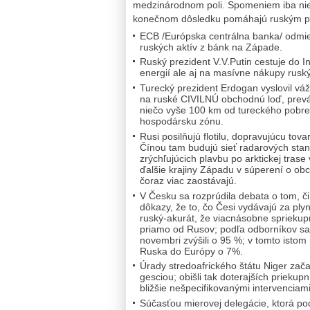
medzinárodnom poli. Spomeniem iba niek
konečnom dôsledku pomáhajú ruským p
ECB /Európska centrálna banka/ odmietl
ruských aktív z bánk na Západe.
Ruský prezident V.V.Putin cestuje do I
energií ale aj na masívne nákupy ruský
Turecký prezident Erdogan vyslovil v
na ruské CIVILNÚ obchodnú loď, preváž
niečo vyše 100 km od tureckého pobreži
hospodársku zónu.
Rusi posilňujú flotilu, dopravujúcu to
Čínou tam budujú sieť radarových staní
zrýchľujúcich plavbu po arktickej tra
ďalšie krajiny Západu v súperení o ob
čoraz viac zaostávajú.
V Česku sa rozprúdila debata o tom, či 
dôkazy, že to, čo Česi vydávajú za plyn
ruský-akurát, že viacnásobne spriekup
priamo od Rusov; podľa odborníkov s
novembri zvýšili o 95 %; v tomto istom
Ruska do Európy o 7%.
Úrady stredoafrického štátu Niger zač
gesciou; obišli tak doterajších prieku
bližšie nešpecifikovanými intervenciami
Súčasťou mierovej delegácie, ktorá 