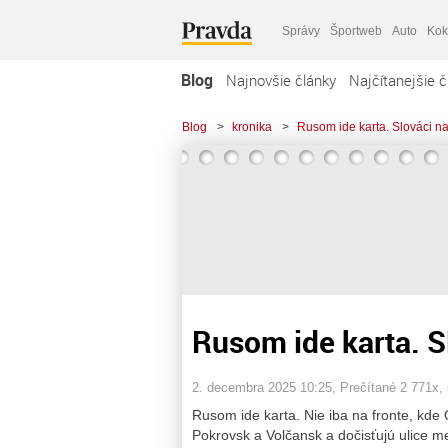
Správy
Športweb
Auto
Kok
Blog
Najnovšie články
Najčítanejšie č
Blog
>
kronika
>
Rusom ide karta. Slováci na
Rusom ide karta. S
2. decembra 2025 10:25
, Prečítané 2 771x,
Rusom ide karta. Nie iba na fronte, kde
Pokrovsk a Volčansk a dočisťujú ulice m