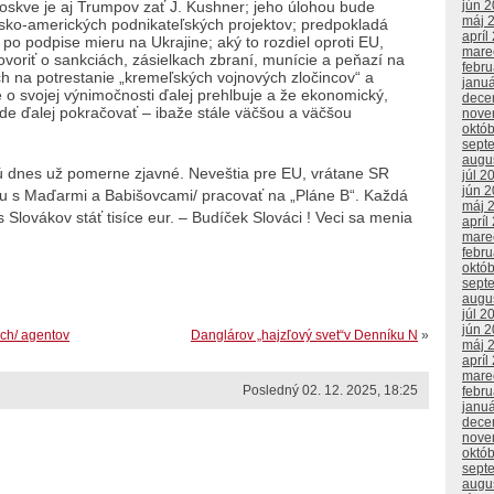
oskve je aj Trumpov zať J. Kushner; jeho úlohou bude
jún 
máj 
usko-amerických podnikateľských projektov; predpokladá
apríl
n po podpise mieru na Ukrajine; aký to rozdiel oproti EU,
mare
voriť o sankciách, zásielkach zbraní, munície a peňazí na
febr
ch na potrestanie „kremeľských vojnových zločincov“ a
janu
 o svojej výnimočnosti ďalej prehlbuje a že ekonomický,
dece
de ďalej pokračovať – ibaže stále väčšou a väčšou
nove
októ
sept
augu
ú dnes už pomerne zjavné. Neveštia pre EU, vrátane SR
júl 2
jún 
olu s Maďarmi a Babišovcami/ pracovať na „Pláne B“. Každá
máj 
Slovákov stáť tisíce eur. – Budíček Slováci ! Veci sa menia
apríl
mare
febr
októ
sept
augu
júl 2
jún 
ých/ agentov
Danglárov „hajzľový svet“v Denníku N
»
máj 
apríl
mare
Posledný 02. 12. 2025, 18:25
febr
janu
dece
nove
októ
sept
augu