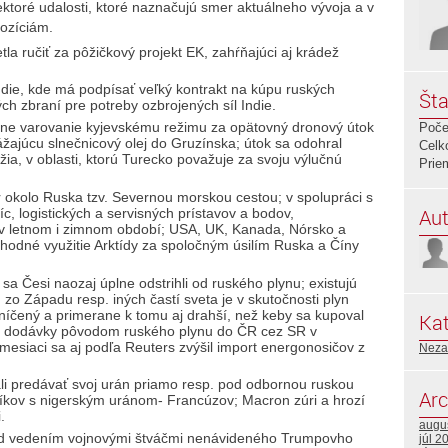
toré udalosti, ktoré naznačujú smer aktuálneho vývoja a v
ozíciám.
a ručiť za pôžičkový projekt EK, zahŕňajúci aj krádež
ndie, kde má podpísať veľký kontrakt na kúpu ruských
Šta
ch zbraní pre potreby ozbrojených síl Indie.
ážne varovanie kyjevskému režimu za opätovný dronový útok
Poče
ajúcu slnečnicový olej do Gruzínska; útok sa odohral
Celk
a, v oblasti, ktorú Turecko považuje za svoju výlučnú
Prie
var okolo Ruska tzv. Severnou morskou cestou; v spolupráci s
Aut
c, logistických a servisných prístavov a bodov,
se v letnom i zimnom období; USA, UK, Kanada, Nórsko a
chodné využitie Arktídy za spoločným úsilím Ruska a Číny
sa Česi naozaj úplne odstrihli od ruského plynu; existujú
 zo Západu resp. iných častí sveta je v skutočnosti plyn
níčený a primerane k tomu aj drahší, než keby sa kupoval
Kat
a dodávky pôvodom ruského plynu do ČR cez SR v
 mesiaci sa aj podľa Reuters zvýšil import energonosičov z
Neza
ali predávať svoj urán priamo resp. pod odbornou ruskou
Arc
pníkov s nigerským uránom- Francúzov; Macron zúri a hrozí
.
augu
pod vedením vojnovými štváčmi nenávideného Trumpovho
júl 2