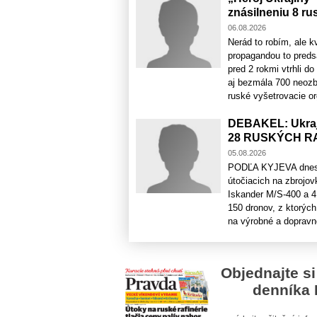
znásilneniu 8 ru
06.08.2026
Nerád to robím, ale k
propagandou to predsa
pred 2 rokmi vtrhli do
aj bezmála 700 neozb
ruské vyšetrovacie or
DEBAKEL: Ukraj
28 RUSKÝCH R
05.08.2026
PODĽA KYJEVA dnes v 
útočiacich na zbrojov
Iskander M/S-400 a 4 
150 dronov, z ktorých
na výrobné a dopravno-
Objednajte si
denníka 