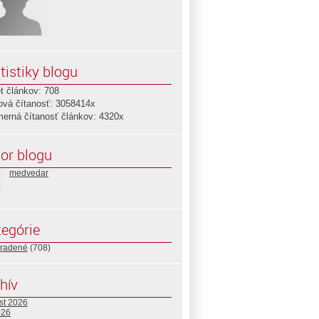
tistiky blogu
t článkov: 708
ová čítanosť: 3058414x
merná čítanosť článkov: 4320x
or blogu
medvedar
egórie
radené
(708)
hív
st 2026
026