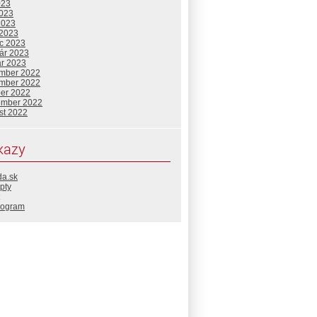
023
2023
2023
 2023
c 2023
uár 2023
ár 2023
mber 2022
mber 2022
ber 2022
ember 2022
st 2022
kazy
da.sk
pty
rogram