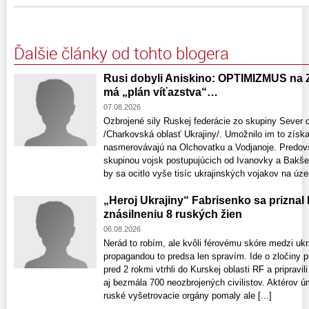
Ďalšie články od tohto blogera
Rusi dobyli Aniskino: OPTIMIZMUS na 
má „plán víťazstva“…
07.08.2026
Ozbrojené sily Ruskej federácie zo skupiny Sever 
/Charkovská oblasť Ukrajiny/. Umožnilo im to získ
nasmerovávajú na Olchovatku a Vodjanoje. Predov
skupinou vojsk postupujúcich od Ivanovky a Bakšej
by sa ocitlo vyše tisíc ukrajinských vojakov na územ
„Heroj Ukrajiny“ Fabrisenko sa priznal
znásilneniu 8 ruských žien
06.08.2026
Nerád to robím, ale kvôli férovému skóre medzi uk
propagandou to predsa len spravím. Ide o zločiny p
pred 2 rokmi vtrhli do Kurskej oblasti RF a pripravi
aj bezmála 700 neozbrojených civilistov. Aktérov 
ruské vyšetrovacie orgány pomaly ale [...]