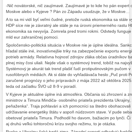
-Nič novátorské, nič zaujímavé. Zaujímavé je to kde ho pán expert o
Moskve alebo v Kyjeve ? Pán zo Západu usudzuje, že v Moskve…
A to sa mi vidí byť veľmi čudné, pretože ruská ekonomika sa stále vy
HDP síce nie je závratný ale stále je na úrovni priemerného rastu 
ekonomika sa nevyvíja. Zomrela pred tromi rokmi. Odvtedy funguje 
mld eur zahraničnej pomoci.
Spoločensko-politická situácia v Moskve nie je úplne ideálna. Sank
hľadal stále iné, inovatívnejšie triky na zabezpečenie exportu ener
potrieb armády. Relatívna hojnosť zdrojov zláka občas úradníkov ba 
plnej misy čosi uliali. Nejde však o systémový trend, tobôž na najv
Systémový je akurát tak trend plašiť ľudí protiputinovským pučom v
rusofóbnych médiách. Ak si dáte do vyhľadávača heslo „Puč proti Pu
zaručené prognózy o jeho prípravách z mája 2022 až októbra 2025.
teda od začiatku ŠVO už 8-9 v poradí.
V Kyjeve je aktuálne úplne iná atmosféra. Občania sú zhrození a z
ministrov a Timura Mindiča- osobného priateľa prezidenta Ukrajiny
peňaženka“. Traja pohlavári a ich pomocníci sa štedro obohacovali
udržiavanie energetiky štátu v aspoň núdzovom stave. V pude seba
obetovať priateľa Timura. Podhodil ho davom, bažiacim po lynči. Či to
aj druhú veľkú tohtoročnú krízu svojho režimu, to je otázka.
Rusko a Ukrajinu čaká tvrdá zima. Západní experti odhadujú funkčno