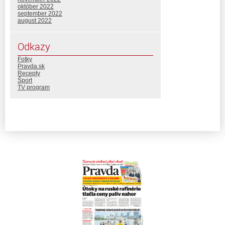
október 2022
september 2022
august 2022
Odkazy
Fotky
Pravda.sk
Recepty
Šport
TV program