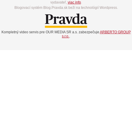
vydavateľ,
viac info
.
Blogovací systém Blog.Pravda.sk beží na technológií Wordpress.
Kompletný video servis pre OUR MEDIA SR a.s. zabezpečuje
ARBERTO GROUP
s.r.o.
.