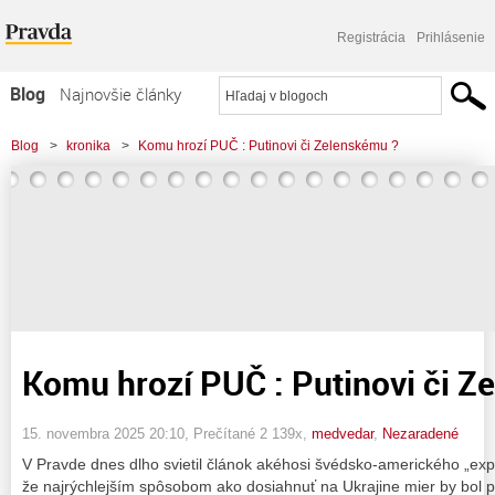
Registrácia
Prihlásenie
Blog
Najnovšie články
Najčítanejšie články
Blog
>
kronika
>
Komu hrozí PUČ : Putinovi či Zelenskému ?
Najkomentovanejšie články
Zoznam blogov
Komerčné blogy
Komu hrozí PUČ : Putinovi či Z
15. novembra 2025 20:10
, Prečítané 2 139x,
medvedar
,
Nezaradené
V Pravde dnes dlho svietil článok akéhosi švédsko-amerického „exp
že najrýchlejším spôsobom ako dosiahnuť na Ukrajine mier by bol p