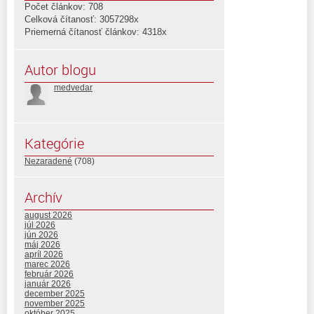
Počet článkov: 708
Celková čítanosť: 3057298x
Priemerná čítanosť článkov: 4318x
Autor blogu
medvedar
Kategórie
Nezaradené
(708)
Archív
august 2026
júl 2026
jún 2026
máj 2026
apríl 2026
marec 2026
február 2026
január 2026
december 2025
november 2025
október 2025