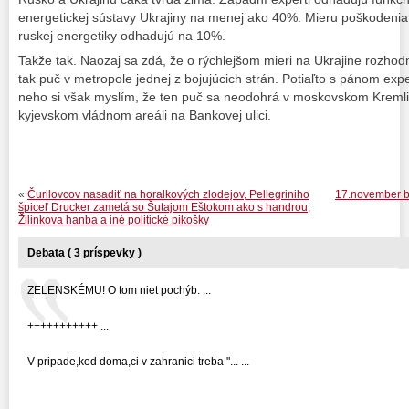
energetickej sústavy Ukrajiny na menej ako 40%. Mieru poškodenia r
ruskej energetiky odhadujú na 10%.
Takže tak. Naozaj sa zdá, že o rýchlejšom mieri na Ukrajine rozhod
tak puč v metropole jednej z bojujúcich strán. Potiaľto s pánom exp
neho si však myslím, že ten puč sa neodohrá v moskovskom Kremli a
kyjevskom vládnom areáli na Bankovej ulici.
«
Čurilovcov nasadiť na horalkových zlodejov, Pellegriniho
17.november 
špiceľ Drucker zametá so Šutajom Eštokom ako s handrou,
Žilinkova hanba a iné politické pikošky
Debata ( 3 príspevky )
ZELENSKÉMU! O tom niet pochýb. ...
+++++++++++ ...
V pripade,ked doma,ci v zahranici treba "... ...