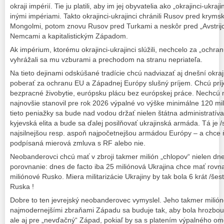
okraji impérií. Tie ju platili, aby im jej obyvatelia ako „okrajinci-ukraj
inými impériami. Takto okrajinci-ukrajinci chránili Rusov pred kryms
Mongolmi, potom znovu Rusov pred Turkami a neskôr pred „Avstrij
Nemcami a kapitalistickým Západom.
Ak impérium, ktorému okrajinci-ukrajinci slúžili, nechcelo za „ochra
vyhrážali sa mu vzburami a prechodom na stranu nepriateľa.
Na tieto dejinami odskúšané tradície chcú nadviazať aj dnešní okra
poberať za ochranu EU a Západnej Európy slušný príjem. Chcú príj
bezpracné živobytie, európsku plácu bez európskej práce. Nechcú 
najnovšie stanovil pre rok 2026 výpalné vo výške minimálne 120 mi
tieto peniažky sa bude nad vodou držať nielen štátna administratíva,
kyjevská elita a bude sa ďalej posilňovať ukrajinská armáda. Tá je
najsilnejšou resp. aspoň najpočetnejšou armádou Európy – a chce ň
podpísaná mierová zmluva s RF alebo nie.
Neobanderovci chcú mať v zbroji takmer milión „chlopov“ nielen dne
porovnanie: dnes de facto iba 25 miliónová Ukrajina chce mať ro
miliónové Rusko. Miera militarizácie Ukrajiny by tak bola 6 krát /šesť
Ruska !
Dobre to ten jevrejský neobanderovec vymyslel. Jeho takmer milió
najmodernejšími zbraňami Západu sa buduje tak, aby bola hrozbou
ale aj pre „nevďačný“ Západ, pokiaľ by sa s platením výpalného ome