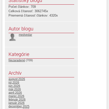
Štatistiky blogu
Počet článkov: 709
Celková čítanosť: 3062745x
Priemerná čítanosť článkov: 4320x
Autor blogu
medvedar
Kategórie
Nezaradené
(709)
Archív
august 2026
júl 2026
jún 2026
máj 2026
apríl 2026
marec 2026
február 2026
január 2026
december 2025