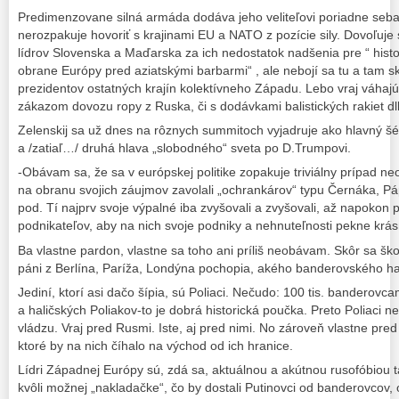
Predimenzovane silná armáda dodáva jeho veliteľovi poriadne seba
nerozpakuje hovoriť s krajinami EU a NATO z pozície sily. Dovoľuje 
lídrov Slovenska a Maďarska za ich nedostatok nadšenia pre “ histor
obrane Európy pred aziatskými barbarmi“ , ale nebojí sa tu a tam sk
prezidentov ostatných krajín kolektívneho Západu. Lebo vraj váha
zákazom dovozu ropy z Ruska, či s dodávkami balistických rakiet dl
Zelenskij sa už dnes na rôznych summitoch vyjadruje ako hlavný šé
a /zatiaľ…/ druhá hlava „slobodného“ sveta po D.Trumpovi.
-Obávam sa, že sa v európskej politike zopakuje triviálny prípad neo
na obranu svojich záujmov zavolali „ochrankárov“ typu Černáka, Pá
pod. Tí najprv svoje výpalné iba zvyšovali a zvyšovali, až napokon p
podnikateľov, aby na nich svoje podniky a nehnuteľnosti pekne krás
Ba vlastne pardon, vlastne sa toho ani príliš neobávam. Skôr sa š
páni z Berlína, Paríža, Londýna pochopia, akého banderovského hada
Jediní, ktorí asi dačo šípia, sú Poliaci. Nečudo: 100 tis. bandero
a haličských Poliakov-to je dobrá historická poučka. Preto Poliaci n
vládzu. Vraj pred Rusmi. Iste, aj pred nimi. No zároveň vlastne p
ktoré by na nich číhalo na východ od ich hranice.
Lídri Západnej Európy sú, zdá sa, aktuálnou a akútnou rusofóbiou ta
kvôli možnej „nakladačke“, čo by dostali Putinovci od banderovcov,