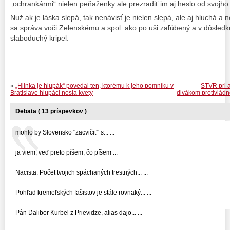
„ochrankármi“ nielen peňaženky ale prezradiť im aj heslo od svojho
Nuž ak je láska slepá, tak nenávisť je nielen slepá, ale aj hluchá
sa správa voči Zelenskému a spol. ako po uši zaľúbený a v dôsledk
slaboduchý kripel.
«
„Hlinka je hlupák“ povedal ten, ktorému k jeho pomníku v
STVR pri 
Bratislave hlupáci nosia kvety
divákom protivládn
Debata ( 13 príspevkov )
mohlo by Slovensko "zacvičiť" s... ...
ja viem, veď preto píšem, čo píšem ...
Nacista. Počet tvojich spáchaných trestných... ...
Pohľad kremeľských fašistov je stále rovnaký... ...
Pán Dalibor Kurbel z Prievidze, alias dajo... ...