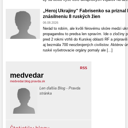
„Heroj Ukrajiny“ Fabrisenko sa priznal
znásilneniu 8 ruských žien
06.08.2026
Nerád to robím, ale kvôli férovému skóre medzi uk
propagandou to predsa len spravím. Ide o zločiny p
pred 2 rokmi vtrhli do Kurskej oblasti RF a pripravi
aj bezmála 700 neozbrojených civilistov. Aktérov 
ruské vyšetrovacie orgány pomaly ale [...]
RSS
medvedar
medvedar.blog.pravda.sk
Len ďalšia Blog - Pravda
stránka