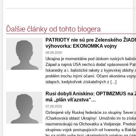
Ďalšie články od tohto blogera
PATRIOTY nie sú pre Zelenského ŽIAD
výhovorka: EKONOMIKA vojny
08.08.2026
Ukrajina je momentálne pod útokom ruských balistic
Západ a najmä USA nechcú dodať spásonosné Patri
Iskanedry a i. balistické rakety z kyjevskej oblohy
problém trochu inými očami. Očami ekonóma vojny. 
údajoch, kedykoľvek získateľných z [...]
Rusi dobyli Aniskino: OPTIMIZMUS na 
má „plán víťazstva“…
07.08.2026
Ozbrojené sily Ruskej federácie zo skupiny Sever 
/Charkovská oblasť Ukrajiny/. Umožnilo im to získ
nasmerovávajú na Olchovatku a Vodjanoje. Predov
skupinou vojsk postupujúcich od Ivanovky a Bakšej
by sa ocitlo vyše tisíc ukrajinských vojakov na územ