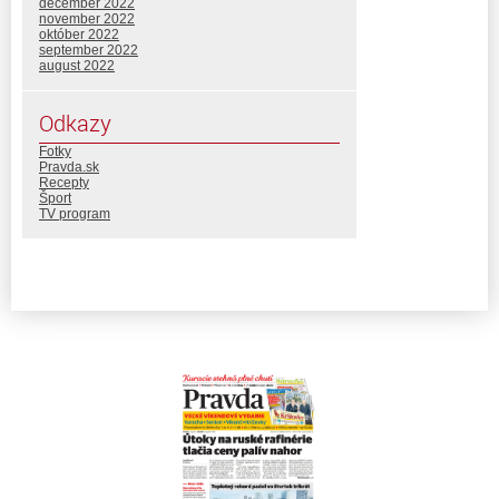
december 2022
november 2022
október 2022
september 2022
august 2022
Odkazy
Fotky
Pravda.sk
Recepty
Šport
TV program