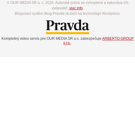
© OUR MEDIA SR a. s. 2026. Autorské práva sú vyhradené a vykonáva ich
vydavateľ,
viac info
.
Blogovací systém Blog.Pravda.sk beží na technológií Wordpress.
Kompletný video servis pre OUR MEDIA SR a.s. zabezpečuje
ARBERTO GROUP
s.r.o.
.