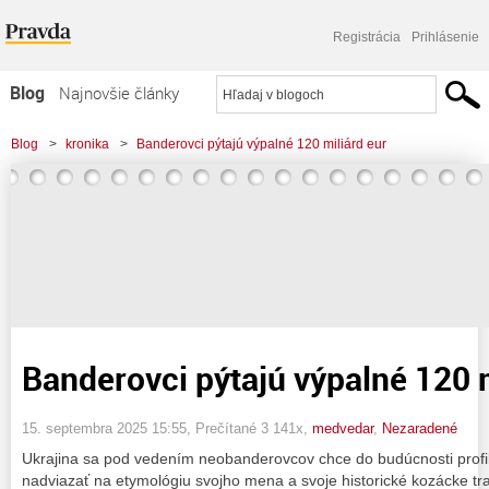
Registrácia
Prihlásenie
Blog
Najnovšie články
Najčítanejšie články
Blog
>
kronika
>
Banderovci pýtajú výpalné 120 miliárd eur
Najkomentovanejšie články
Zoznam blogov
Komerčné blogy
Banderovci pýtajú výpalné 120 m
15. septembra 2025 15:55
, Prečítané 3 141x,
medvedar
,
Nezaradené
Ukrajina sa pod vedením neobanderovcov chce do budúcnosti profil
nadviazať na etymológiu svojho mena a svoje historické kozácke tra