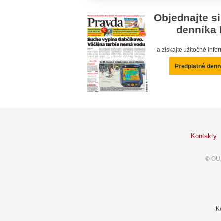
Objednajte si
denníka 
a získajte užitočné inf
Predplatné denn
Kontakty
© OUR
K