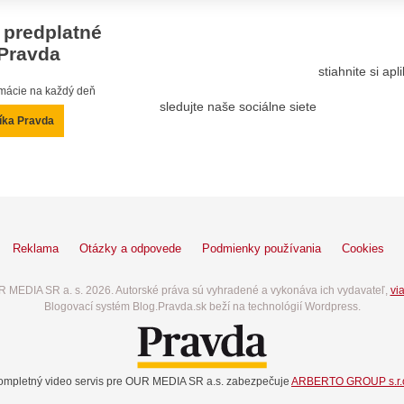
 predplatné
Pravda
stiahnite si ap
ormácie na každý deň
sledujte naše sociálne siete
íka Pravda
Reklama
Otázky a odpovede
Podmienky používania
Cookies
 MEDIA SR a. s. 2026. Autorské práva sú vyhradené a vykonáva ich vydavateľ,
via
Blogovací systém Blog.Pravda.sk beží na technológií Wordpress.
ompletný video servis pre OUR MEDIA SR a.s. zabezpečuje
ARBERTO GROUP s.r.