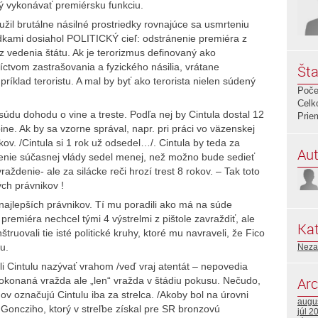
ný vykonávať premiérsku funkciu.
Použil brutálne násilné prostriedky rovnajúce sa usmrteniu
iedkami dosiahol POLITICKÝ cieľ: odstránenie premiéra z
 z vedenia štátu. Ak je terorizmus definovaný ako
íctvom zastrašovania a fyzického násilia, vrátane
Šta
príklad teroristu. A mal by byť ako terorista nielen súdený
Poče
Celk
 súdu dohodu o vine a treste. Podľa nej by Cintula dostal 12
Prie
ine. Ak by sa vzorne správal, napr. pri práci vo väzenskej
kov. /Cintula si 1 rok už odsedel…/. Cintula by teda za
Aut
nenie súčasnej vlády sedel menej, než možno bude sedieť
raždenie- ale za silácke reči hrozí trest 8 rokov. – Tak toto
ých právnikov !
ch najlepších právnikov. Tí mu poradili ako má na súde
 premiéra nechcel tými 4 výstrelmi z pištole zavraždiť, ale
Kat
ruovali tie isté politické kruhy, ktoré mu navraveli, že Fico
u.
Neza
i Cintulu nazývať vrahom /veď vraj atentát – nepovedia
Arc
konaná vražda ale „len“ vražda v štádiu pokusu. Nečudo,
hov označujú Cintulu iba za strelca. /Akoby bol na úrovni
augu
a Goncziho, ktorý v streľbe získal pre SR bronzovú
júl 2