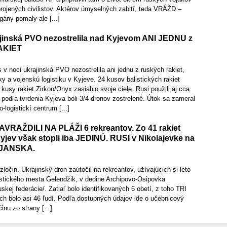
rojených civilistov. Aktérov úmyselných zabití, teda VRÁŽD –
gány pomaly ale [...]
inská PVO nezostrelila nad Kyjevom ANI JEDNU z
AKIET
noci ukrajinská PVO nezostrelila ani jednu z ruských rakiet,
ky a vojenskú logistiku v Kyjeve. 24 kusov balistických rakiet
kusy rakiet Zirkon/Onyx zasiahlo svoje ciele. Rusi použili aj cca
 podľa tvrdenia Kyjeva boli 3/4 dronov zostrelené. Útok sa zameral
logistickí centrum [...]
RAŽDILI NA PLÁŽI 6 rekreantov. Zo 41 rakiet
jev však stopli iba JEDINÚ. RUSI v Nikolajevke na
VJANSKA.
ločin. Ukrajinský dron zaútočil na rekreantov, užívajúcich si leto
ristického mesta Gelendžik, v dedine Archipovo-Osipovka
skej federácie/. Zatiaľ bolo identifikovaných 6 obetí, z toho TRI
 bolo asi 46 ľudí. Podľa dostupných údajov ide o učebnicový
inu zo strany [...]