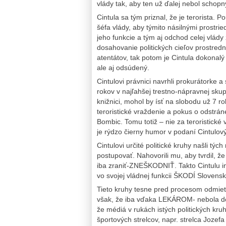
vlády tak, aby ten už ďalej nebol schop
Cintula sa tým priznal, že je terorista. 
šéfa vlády, aby týmito násilnými prostr
jeho funkcie a tým aj odchod celej vlády
dosahovanie politických cieľov prostredn
atentátov, tak potom je Cintula dokonalý 
ale aj odsúdený.
Cintulovi právnici navrhli prokurátorke a
rokov v najľahšej trestno-nápravnej skup
knižnici, mohol by ísť na slobodu už 7 ro
teroristické vraždenie a pokus o odstrá
Bombic. Tomu totiž – nie za teroristické v
je rýdzo čierny humor v podaní Cintulov
Cintulovi určité politické kruhy našli tý
postupovať. Nahovorili mu, aby tvrdil, že
iba zraniť-ZNEŠKODNIŤ. Takto Cintulu inšt
vo svojej vládnej funkcii ŠKODÍ Slovensk
Tieto kruhy tesne pred procesom odmietl
však, že iba vďaka LEKÁROM- nebola do
že médiá v rukách istých politických kru
športových strelcov, napr. strelca Jozef