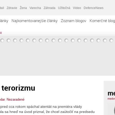
tail
Zdravie
Žena
Varecha
Záhrada
Užitočná
Video
DefenceNews
lánky
Najkomentovanejšie články
Zoznam blogov
Komerčné blog
mu
k terorizmu
m
medve
dar
,
Nezaradené
 pred cca rokom spáchal atentát na premiéra vlády
ula sa hneď na úvod priznal, že chcel zaútočiť na predsedu