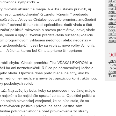
júl 2
ri dokonca sympatickí. –
jún 
máj 
ký milovník absurdít a mágie. Nie iba ústavný právnik, aj
apríl
ou resp. „zneškodnením“ či „znefunkčnením“ predsedu
mare
elá vláda. Ak by sa Cintulovi podarilo premiéra zneškodniť
febr
janu
lku“ ochrnul či inak stratil spôsobilosť riadiť vládu a štát,
dece
 začať politické rokovania o novom premiérovi, novej vláde
nove
októ
ie, médií a vplyvu zvonku predstavitelia súčasnej koalície
sept
vom programovom vyhlásení nedohodli alebo nedostali v
augu
ravdepodobné/ museli by sa vypísať nové voľby. A mohla
. – A úloha, ktorou bol Cintula priamo či nepriamo
Od
Fotky
urobili chybu. Cintula premiéra Fica VĎAKA LEKÁROM -a
Prav
aždil ba ani neznefunkčnil. R.Fico po pármesačnej liečbe a
Rece
Šport
jeho vláda. Opozícia dnes preto hľadá iné finty, ako by
TV p
len jedno nie- nechce a nevie byť opozíciou konštruktívnou,
ky posledných volieb.
 príťaž. Najradšej by bola, keby sa pomocou mediálnej mágie
 najskôr a čo najtichšie spratať zo stola. Opoziční politici a
o najmä slovenskej verejnosti, že sa síce stalo, čo sa
rozoštvávacou politikou privolal na seba vlastne sám.
vlastne poľutovaniahodná obeť provokovania zo strany