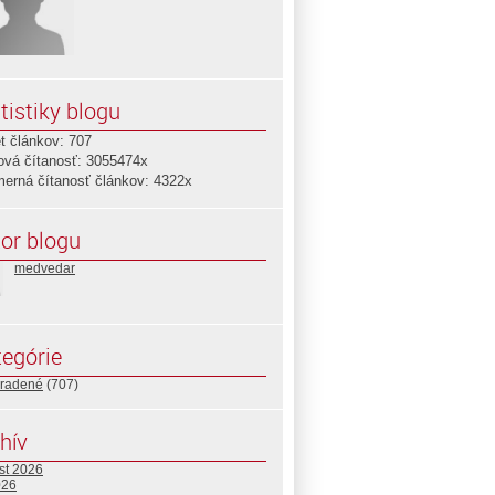
tistiky blogu
t článkov: 707
ová čítanosť: 3055474x
merná čítanosť článkov: 4322x
or blogu
medvedar
egórie
radené
(707)
hív
st 2026
026