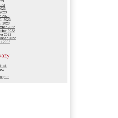
023
2023
2023
 2023
c 2023
uár 2023
ár 2023
mber 2022
mber 2022
ber 2022
ember 2022
st 2022
kazy
da.sk
pty
rogram