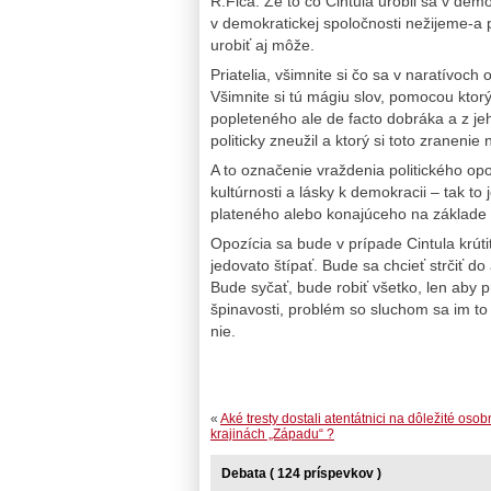
R.Fica. Že to čo Cintula urobil sa v dem
v demokratickej spoločnosti nežijeme-a 
urobiť aj môže.
Priatelia, všimnite si čo sa v naratívoc
Všimnite si tú mágiu slov, pomocou ktorý
popleteného ale de facto dobráka a z je
politicky zneužil a ktorý si toto zra
A to označenie vraždenia politického opo
kultúrnosti a lásky k demokracii – tak to 
plateného alebo konajúceho na základe 
Opozícia sa bude v prípade Cintula krút
jedovato štípať. Bude sa chcieť strčiť do
Bude syčať, bude robiť všetko, len aby p
špinavosti, problém so sluchom sa im to
nie.
«
Aké tresty dostali atentátnici na dôležité osobn
krajinách „Západu“ ?
Debata ( 124 príspevkov )