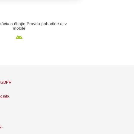
likáciu a čítajte Pravdu pohodlne aj v
mobile
GDPR
c info
.
o.
.