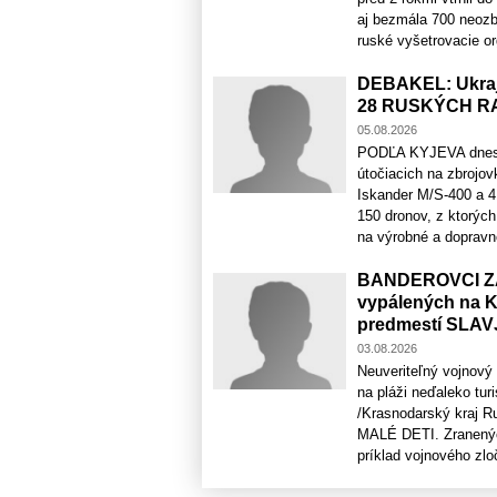
aj bezmála 700 neozb
ruské vyšetrovacie or
DEBAKEL: Ukraj
28 RUSKÝCH R
05.08.2026
PODĽA KYJEVA dnes v 
útočiacich na zbrojov
Iskander M/S-400 a 4 
150 dronov, z ktorých
na výrobné a dopravno-
BANDEROVCI ZAV
vypálených na Ky
predmestí SLA
03.08.2026
Neuveriteľný vojnový z
na pláži neďaleko tu
/Krasnodarský kraj Ru
MALÉ DETI. Zranených
príklad vojnového zloč