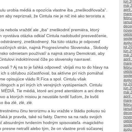
jún 
máj 
apríl
tulu urobia médiá a opozícia vlastne iba „zneškodňovača“.
mare
n aby nepriznali, že Cintula nie je nič iné ako terorista a
febr
janu
dece
ia nebola vraždiť ale „iba“ zneškodniť premiéra, ktorý
nove
októ
m vyvstáva otázka odkiaľ Cintula nadobudol presvedčenie,
sept
ť odstránený, zneškodnený. Na túto otázku je odpoveď
augu
júl 2
opozičných strán, najmä Progresívneho Slovenska , Slobody
jún 
ensko odmietam používať/ a najmä strany Demokrati, aby
máj 
Cintulovi indoktrinoval čiže po slovensky navravel.
apríl
mare
ali ? Aj na to je ľahká odpoveď: vbíjali mu to do hlavy na
febr
októ
 ich s obľubou zúčastňoval, ba aktívne pri nich pomáhal
sept
vne opisujúce vládu R.Fica a spol. Cintulu však
augu
júl 2
mítingoch a pri iných ich verejných vystúpeniach. Cintulu
jún 
čné MÉDIÁ. Tie médiá, ktoré ani pred atentátom a ani dnes
máj 
apríl
o a ktorých misiou je neustále tvrdiť ľuďom, že kvôli
mare
 iba zlé, zlé, zlé.
febr
janu
trestnému činu terorizmu a ku vražde v štádiu pokusu sú
dece
 Taká je pravda, také sú fakty. Darmo sa na radu svojich
nove
októ
ať absurdným tvrdením hodným spisovateľa -magického
sept
 ho presne netrafil alebo tým, že on vlastne proti súčasnej
augu