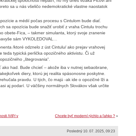
okratickej spoločnosti nepatrí, no my dnes vďaka Ficovi ani
preto sa u nás všeličo nedemokratické vlastne naostatok
h opozície a médií počas procesu s Cintulom bude diať.
ch sa opozícia bude snažiť urobiť z vraha Cintulu trochu
ho obete-Fica, – takmer simulanta, ktorý svoje zranenie
nenie navyše sám VYKOLEDOVAL…
nenta /ktoré odznelo z úst Cintulu/ ako prejav vrahovej
je teda typická perlička opozičného aktivistu. Či už
opozičného „štegrovania“.
iť ako had. Bude chcieť – akože iba v nutnej sebaobrane,
 akejkoľvek diery, ktorú jej realita spásonosne poskytne.
rehučala pravdu. U tých, čo majú -ak ide o opozičné lži a
 asi aj podarí. U väčšiny normálnych Slovákov však určite
osti /VIP/ v
Chcete byť moderní rýchlo a ľahko ?
»
Posledný 10. 07. 2025, 09:23