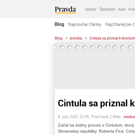
Správy
Športweb
Auto
Kok
Blog
Najnovšie články
Najčítanejšie č
Blog
>
kronika
>
Cintula sa priznal k teroriz
Cintula sa priznal 
8. júla 2025 12:05
, Prečítané 2 944x,
medve
Začal sa súdny proces s Cintulom, ktorý
Slovenskej republiky, Roberta Fica. Cint