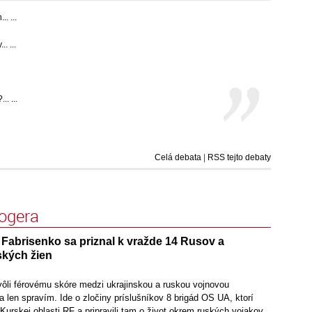
. ...
. ...
. ...
Celá debata
|
RSS tejto debaty
logera
 Fabrisenko sa priznal k vražde 14 Rusov a
ských žien
vôli férovému skóre medzi ukrajinskou a ruskou vojnovou
 len spravím. Ide o zločiny príslušníkov 8 brigád OS UA, ktorí
 Kurskej oblasti RF a pripravili tam o život okrem ruských vojakov