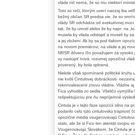
vláde nič nemá, že sú mu niektorí minist
Toto sú reči, ktorým uverí naozaj iba veľ
bežný občan SR predsa vie, že so smrť
vlády SR odchádza od exekutívnej moci c
tak, že by umrel alebo že by napr. na „totá
musela by vláda odstúpiť a museli by sa
a jej zložení. Ak by sa pod tlakom opozíc
na novom premiérovi, na vláde a jej no
NRSR dôveru /čo považujem za vysoko p
vy nastúpiť nová, rozumej opozičná vláda
poverený, by bola splnená.
Niekde však spomínané politické kruhy 
nie kvôli Cintulovej dobráckosti- nezavr
rekonvalescenii znovu vládne. Vládne aj 
Fica vyhodila zo sedla. Všeličo vymýšľa-
rešpektujúcou pre ňu nepríjemné výsled
Cintula je v tejto fáze opozícii silno na
podarilo celú túto cintulovskú trápnosť čo
opozičné médiá vsugerovávajú Cintulovi n
stalo, ale že si Fico ten atentát svojou 
Vsugerovávajú Slovákom, že Cintula je 