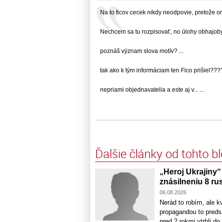
Na to ficov cecek nikdy neodpovie, pretože on..
Nechcem sa tu rozpisovať, no úlohy obhajoby..
poznáš význam slova motív? ...
tak ako k tým informáciam ten Fico prišiel????..
nepriami objednavatelia a este aj v... ...
Ďalšie články od tohto b
„Heroj Ukrajiny“
znásilneniu 8 ru
06.08.2026
Nerád to robím, ale k
propagandou to predsa
pred 2 rokmi vtrhli do