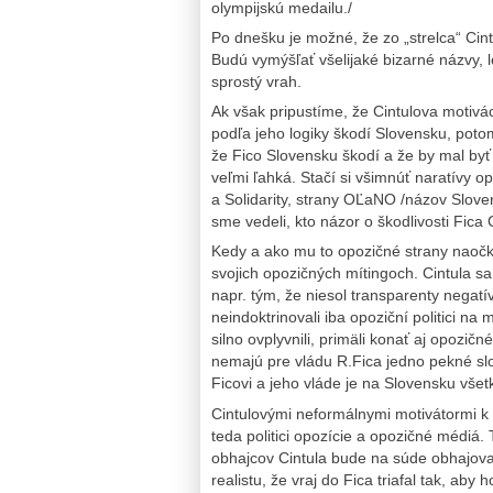
olympijskú medailu./
Po dnešku je možné, že zo „strelca“ Cin
Budú vymýšľať všelijaké bizarné názvy, le
sprostý vrah.
Ak však pripustíme, že Cintulova motivác
podľa jeho logiky škodí Slovensku, poto
že Fico Slovensku škodí a že by mal by
veľmi ľahká. Stačí si všimnúť naratívy 
a Solidarity, strany OĽaNO /názov Slov
sme vedeli, kto názor o škodlivosti Fica 
Kedy a ako mu to opozičné strany naočkov
svojich opozičných mítingoch. Cintula sa
napr. tým, že niesol transparenty negatí
neindoktrinovali iba opoziční politici na 
silno ovplyvnili, primäli konať aj opozi
nemajú pre vládu R.Fica jedno pekné slov
Ficovi a jeho vláde je na Slovensku všetko
Cintulovými neformálnymi motivátormi k 
teda politici opozície a opozičné médiá.
obhajcov Cintula bude na súde obhajov
realistu, že vraj do Fica triafal tak, aby