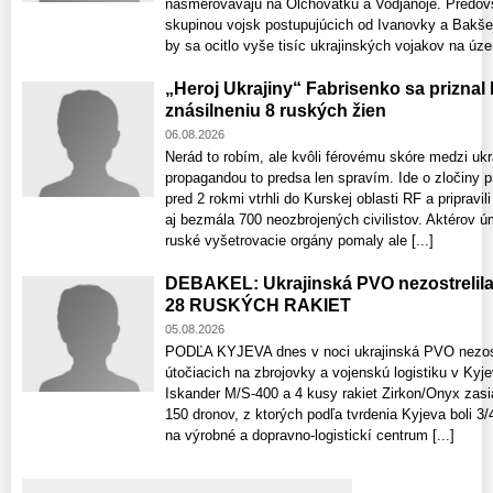
nasmerovávajú na Olchovatku a Vodjanoje. Predov
skupinou vojsk postupujúcich od Ivanovky a Bakšej
by sa ocitlo vyše tisíc ukrajinských vojakov na územ
„Heroj Ukrajiny“ Fabrisenko sa priznal
znásilneniu 8 ruských žien
06.08.2026
Nerád to robím, ale kvôli férovému skóre medzi uk
propagandou to predsa len spravím. Ide o zločiny p
pred 2 rokmi vtrhli do Kurskej oblasti RF a pripravi
aj bezmála 700 neozbrojených civilistov. Aktérov 
ruské vyšetrovacie orgány pomaly ale [...]
DEBAKEL: Ukrajinská PVO nezostrelil
28 RUSKÝCH RAKIET
05.08.2026
PODĽA KYJEVA dnes v noci ukrajinská PVO nezostre
útočiacich na zbrojovky a vojenskú logistiku v Kyje
Iskander M/S-400 a 4 kusy rakiet Zirkon/Onyx zasiah
150 dronov, z ktorých podľa tvrdenia Kyjeva boli 3
na výrobné a dopravno-logistickí centrum [...]