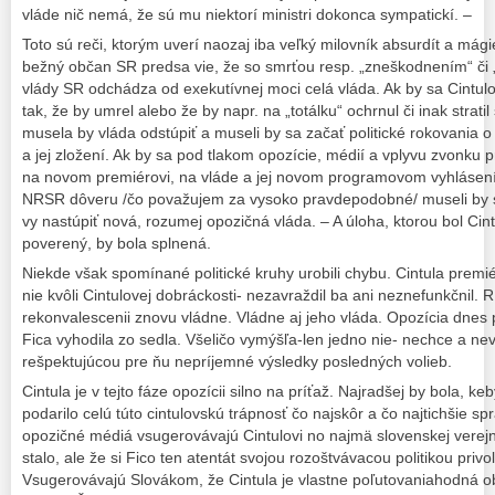
vláde nič nemá, že sú mu niektorí ministri dokonca sympatickí. –
Toto sú reči, ktorým uverí naozaj iba veľký milovník absurdít a mágie
bežný občan SR predsa vie, že so smrťou resp. „zneškodnením“ či
vlády SR odchádza od exekutívnej moci celá vláda. Ak by sa Cintulo
tak, že by umrel alebo že by napr. na „totálku“ ochrnul či inak stratil 
musela by vláda odstúpiť a museli by sa začať politické rokovania 
a jej zložení. Ak by sa pod tlakom opozície, médií a vplyvu zvonku p
na novom premiérovi, na vláde a jej novom programovom vyhlásení 
NRSR dôveru /čo považujem za vysoko pravdepodobné/ museli by s
vy nastúpiť nová, rozumej opozičná vláda. – A úloha, ktorou bol Cin
poverený, by bola splnená.
Niekde však spomínané politické kruhy urobili chybu. Cintula pr
nie kvôli Cintulovej dobráckosti- nezavraždil ba ani neznefunkčnil.
rekonvalescenii znovu vládne. Vládne aj jeho vláda. Opozícia dnes p
Fica vyhodila zo sedla. Všeličo vymýšľa-len jedno nie- nechce a nev
rešpektujúcou pre ňu nepríjemné výsledky posledných volieb.
Cintula je v tejto fáze opozícii silno na príťaž. Najradšej by bola,
podarilo celú túto cintulovskú trápnosť čo najskôr a čo najtichšie spra
opozičné médiá vsugerovávajú Cintulovi no najmä slovenskej verejnos
stalo, ale že si Fico ten atentát svojou rozoštvávacou politikou priv
Vsugerovávajú Slovákom, že Cintula je vlastne poľutovaniahodná o