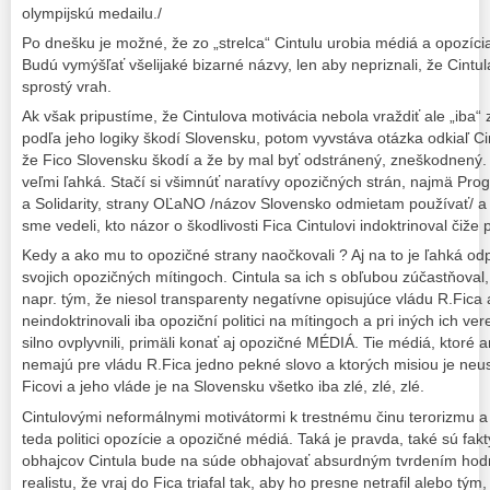
olympijskú medailu./
Po dnešku je možné, že zo „strelca“ Cintulu urobia médiá a opozíci
Budú vymýšľať všelijaké bizarné názvy, len aby nepriznali, že Cintula 
sprostý vrah.
Ak však pripustíme, že Cintulova motivácia nebola vraždiť ale „iba“
podľa jeho logiky škodí Slovensku, potom vyvstáva otázka odkiaľ C
že Fico Slovensku škodí a že by mal byť odstránený, zneškodnený.
veľmi ľahká. Stačí si všimnúť naratívy opozičných strán, najmä Pr
a Solidarity, strany OĽaNO /názov Slovensko odmietam používať/ a
sme vedeli, kto názor o škodlivosti Fica Cintulovi indoktrinoval čiže
Kedy a ako mu to opozičné strany naočkovali ? Aj na to je ľahká odp
svojich opozičných mítingoch. Cintula sa ich s obľubou zúčastňoval,
napr. tým, že niesol transparenty negatívne opisujúce vládu R.Fica 
neindoktrinovali iba opoziční politici na mítingoch a pri iných ich ve
silno ovplyvnili, primäli konať aj opozičné MÉDIÁ. Tie médiá, ktoré 
nemajú pre vládu R.Fica jedno pekné slovo a ktorých misiou je neust
Ficovi a jeho vláde je na Slovensku všetko iba zlé, zlé, zlé.
Cintulovými neformálnymi motivátormi k trestnému činu terorizmu a
teda politici opozície a opozičné médiá. Taká je pravda, také sú fak
obhajcov Cintula bude na súde obhajovať absurdným tvrdením hod
realistu, že vraj do Fica triafal tak, aby ho presne netrafil alebo tým