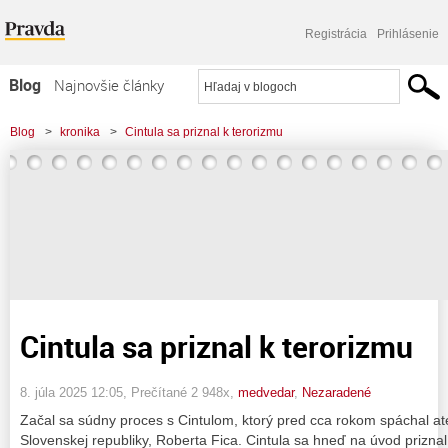
Registrácia
Prihlásenie
Blog
Najnovšie články
Najčítanejšie články
Blog
>
kronika
>
Cintula sa priznal k terorizmu
Najkomentovanejšie články
Zoznam blogov
Komerčné blogy
Cintula sa priznal k terorizmu
8. júla 2025 12:05
, Prečítané 2 948x,
medvedar
,
Nezaradené
Začal sa súdny proces s Cintulom, ktorý pred cca rokom spáchal at
Slovenskej republiky, Roberta Fica. Cintula sa hneď na úvod priznal