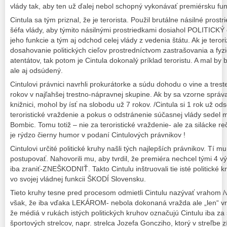
vlády tak, aby ten už ďalej nebol schopný vykonávať premiérsku fun
Cintula sa tým priznal, že je terorista. Použil brutálne násilné pros
šéfa vlády, aby týmito násilnými prostriedkami dosiahol POLITICKÝ 
jeho funkcie a tým aj odchod celej vlády z vedenia štátu. Ak je tero
dosahovanie politických cieľov prostredníctvom zastrašovania a fyzi
atentátov, tak potom je Cintula dokonalý príklad teroristu. A mal by 
ale aj odsúdený.
Cintulovi právnici navrhli prokurátorke a súdu dohodu o vine a trest
rokov v najľahšej trestno-nápravnej skupine. Ak by sa vzorne správal
knižnici, mohol by ísť na slobodu už 7 rokov. /Cintula si 1 rok už od
teroristické vraždenie a pokus o odstránenie súčasnej vlády sedel
Bombic. Tomu totiž – nie za teroristické vraždenie- ale za silácke reč
je rýdzo čierny humor v podaní Cintulových právnikov !
Cintulovi určité politické kruhy našli tých najlepších právnikov. Tí 
postupovať. Nahovorili mu, aby tvrdil, že premiéra nechcel tými 4 výs
iba zraniť-ZNEŠKODNIŤ. Takto Cintulu inštruovali tie isté politické k
vo svojej vládnej funkcii ŠKODÍ Slovensku.
Tieto kruhy tesne pred procesom odmietli Cintulu nazývať vrahom /
však, že iba vďaka LEKÁROM- nebola dokonaná vražda ale „len“ vr
že médiá v rukách istých politických kruhov označujú Cintulu iba za 
športových strelcov, napr. strelca Jozefa Goncziho, ktorý v streľbe 