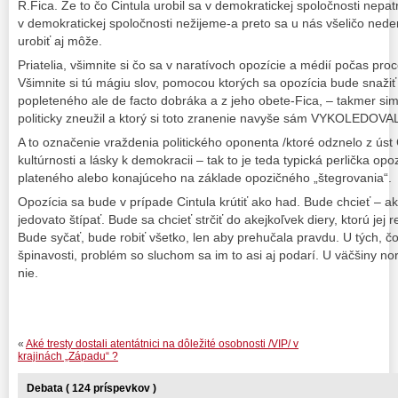
R.Fica. Že to čo Cintula urobil sa v demokratickej spoločnosti nepat
v demokratickej spoločnosti nežijeme-a preto sa u nás všeličo ned
urobiť aj môže.
Priatelia, všimnite si čo sa v naratívoch opozície a médií počas pro
Všimnite si tú mágiu slov, pomocou ktorých sa opozícia bude snažiť 
popleteného ale de facto dobráka a z jeho obete-Fica, – takmer sim
politicky zneužil a ktorý si toto zranenie navyše sám VYKOLEDOV
A to označenie vraždenia politického oponenta /ktoré odznelo z úst 
kultúrnosti a lásky k demokracii – tak to je teda typická perlička opo
plateného alebo konajúceho na základe opozičného „štegrovania“.
Opozícia sa bude v prípade Cintula krútiť ako had. Bude chcieť – a
jedovato štípať. Bude sa chcieť strčiť do akejkoľvek diery, ktorú jej
Bude syčať, bude robiť všetko, len aby prehučala pravdu. U tých, čo
špinavosti, problém so sluchom sa im to asi aj podarí. U väčšiny n
nie.
«
Aké tresty dostali atentátnici na dôležité osobnosti /VIP/ v
krajinách „Západu“ ?
Debata ( 124 príspevkov )