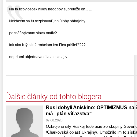
Na to ficov cecek nikdy neodpovie, pretože on... ...
Nechcem sa tu rozpisovať, no úlohy obhajoby... ...
poznáš význam slova motív? ...
tak ako k tým informáciam ten Fico prišiel????... ...
nepriami objednavatelia a este aj v... ...
Ďalšie články od tohto blogera
Rusi dobyli Aniskino: OPTIMIZMUS na 
má „plán víťazstva“…
07.08.2026
Ozbrojené sily Ruskej federácie zo skupiny Sever 
/Charkovská oblasť Ukrajiny/. Umožnilo im to získ