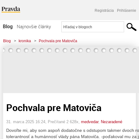
Registrácia
Prihlásenie
Blog
Najnovšie články
Najčítanejšie články
Blog
>
kronika
>
Pochvala pre Matoviča
Najkomentovanejšie články
Zoznam blogov
Komerčné blogy
Pochvala pre Matoviča
31. marca 2025 16:24
, Prečítané 2 628x,
medvedar
,
Nezaradené
Dovoľte mi, aby som aspoň dodatočne s odstupom takmer dvoch rok
tolerantnosť a humánnosť vlády pána Matoviča. -poďakoval mu za j