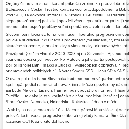
Orgány činné v trestnom konaní prikročia zrejme ku predvolebnej kri
Babišovcov v Česku. Trestné konania voči pravdepodobnému Babiš
voči SPD, sa dokonca už začali. V Srbsku a Gruzínsku, Maďarsku, 
slepo pro-západnej politickej opozícii včas nepodarilo, organizujú sor
momentálne aspoň pouličný veľmi spontánny a veľmi veľmi demokra
Slovom, búri, kvasí sa to na tom našom liberálno-progresívnom d
polície a súdnictva v krajinách s pro-západnými vládami, vystraše
skutočne slobodne, demokraticky a vlastenecky orientovaných strán
Prozápadný režim vládol v 2O20-2023 aj na Slovensku. Aj u nás bo
väznenie opozičných vodcov. No Matovič a jeho partia postupovali p
Boli príliš tolerantní, mäkkí a „ľudskí“. Výsledok ich dobráctva ? Re
orientovaných politických síl. Návrat Smeru SSD, Hlasu SD a SNS k
O dva a pol roka tu na Slovensku budeme mať nové parlamentné voľ
spol. opäť podiel na moci, obnova kriminalizácie opozície by nás n
asi budú Matovič, Lipšic a Hamran postupovať proti Smeru, Hlasu,S
Tvrdšie, – tak ako je to v krajinách s dlhšou tradíciou liberálnej de
/Francúzsko, Nemecko, Holandsko, Rakúsko…/ dnes v móde.
-A ak by sa do „demokracie“ á la Macron pánovi Matovičovi aj nechc
polovičatosti. Vodca progresívno-liberálnej vlády kamarát Šimečka
razanciu OČTK už určite dohliadne.