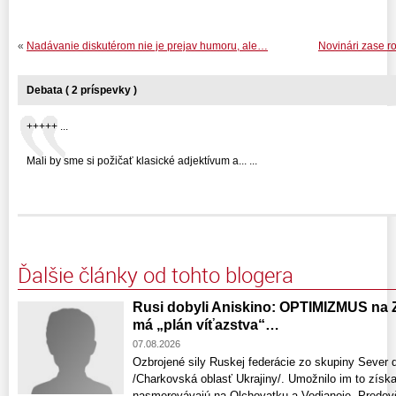
«
Nadávanie diskutérom nie je prejav humoru, ale…
Novinári zase ro
Debata ( 2 príspevky )
+++++ ...
Mali by sme si požičať klasické adjektívum a... ...
Ďalšie články od tohto blogera
Rusi dobyli Aniskino: OPTIMIZMUS na 
má „plán víťazstva“…
07.08.2026
Ozbrojené sily Ruskej federácie zo skupiny Sever 
/Charkovská oblasť Ukrajiny/. Umožnilo im to získ
nasmerovávajú na Olchovatku a Vodjanoje. Predov