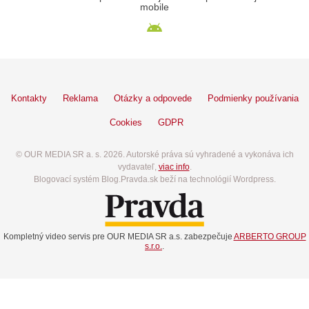
mobile
Kontakty
Reklama
Otázky a odpovede
Podmienky používania
Cookies
GDPR
© OUR MEDIA SR a. s. 2026. Autorské práva sú vyhradené a vykonáva ich
vydavateľ,
viac info
.
Blogovací systém Blog.Pravda.sk beží na technológií Wordpress.
Kompletný video servis pre OUR MEDIA SR a.s. zabezpečuje
ARBERTO GROUP
s.r.o.
.