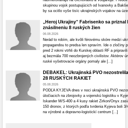
skupinou vojsk postupujúcich od Ivanovky a Bakšej
by sa ocitlo vyše tisíc ukrajinských vojakov na územ
„Heroj Ukrajiny“ Fabrisenko sa priznal
znásilneniu 8 ruských žien
06.08.2026
Nerád to robím, ale kvôli férovému skóre medzi uk
propagandou to predsa len spravím. Ide o zločiny p
pred 2 rokmi vtrhli do Kurskej oblasti RF a pripravi
aj bezmála 700 neozbrojených civilistov. Aktérov 
ruské vyšetrovacie orgány pomaly ale [...]
DEBAKEL: Ukrajinská PVO nezostrelil
28 RUSKÝCH RAKIET
05.08.2026
PODĽA KYJEVA dnes v noci ukrajinská PVO nezostre
útočiacich na zbrojovky a vojenskú logistiku v Kyje
Iskander M/S-400 a 4 kusy rakiet Zirkon/Onyx zasiah
150 dronov, z ktorých podľa tvrdenia Kyjeva boli 3
na výrobné a dopravno-logistickí centrum [...]