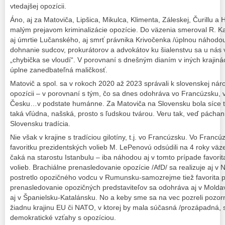
vtedajšej opozícii.
Áno, aj za Matoviča, Lipšica, Mikulca, Klimenta, Záleskej, Čurillu a
malým prejavom kriminalizácie opozície. Do väzenia smeroval R. Kal
aj úmrtie Lučanského, aj smrť právnika Krivočenka /úplnou náhodou
dohnanie sudcov, prokurátorov a advokátov ku šialenstvu sa u nás vy
„chybička se vloudí“. V porovnaní s dnešným dianím v iných krajin
úplne zanedbateľná maličkosť.
Matovič a spol. sa v rokoch 2020 až 2023 správali k slovenskej nár
opozícii – v porovnaní s tým, čo sa dnes odohráva vo Francúzsku, 
Česku…v podstate humánne. Za Matoviča na Slovensku bola síce tie
taká vľúdna, našská, prosto s ľudskou tvárou. Veru tak, veď páchani
Slovensku tradícia.
Nie však v krajine s tradíciou gilotíny, t.j. vo Francúzsku. Vo Franc
favoritku prezidentských volieb M. LePenovú odsúdili na 4 roky väz
čaká na starostu Istanbulu – iba náhodou aj v tomto prípade favori
volieb. Brachiálne prenasledovanie opozície /AfD/ sa realizuje aj 
postretlo opozičného vodcu v Rumunsku-samozrejme tiež favorita pr
prenasledovanie opozičných predstaviteľov sa odohráva aj v Moldav
aj v Španielsku-Katalánsku. No a keby sme sa na vec pozreli pozorn
žiadnu krajinu EU či NATO, v ktorej by mala súčasná /prozápadná, 
demokratické vzťahy s opozíciou.