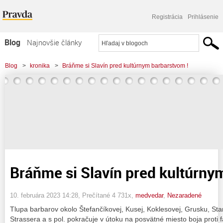
Registrácia
Prihlásenie
Blog
Najnovšie články
Najčítanejšie články
Blog
>
kronika
>
Bráňme si Slavín pred kultúrnym barbarstvom !
Najkomentovanejšie články
Zoznam blogov
Komerčné blogy
Bráňme si Slavín pred kultúrny
10. februára 2023 14:28
, Prečítané 4 731x,
medvedar
,
Nezaradené
Tlupa barbarov okolo Štefančíkovej, Kusej, Koklesovej, Grusku, S
Strassera a s pol. pokračuje v útoku na posvätné miesto boja proti f