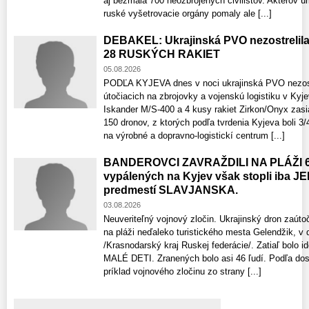
aj bezmála 700 neozbrojených civilistov. Aktérov 
ruské vyšetrovacie orgány pomaly ale [...]
DEBAKEL: Ukrajinská PVO nezostrelil
28 RUSKÝCH RAKIET
05.08.2026
PODĽA KYJEVA dnes v noci ukrajinská PVO nezostre
útočiacich na zbrojovky a vojenskú logistiku v Kyje
Iskander M/S-400 a 4 kusy rakiet Zirkon/Onyx zasiah
150 dronov, z ktorých podľa tvrdenia Kyjeva boli 3
na výrobné a dopravno-logistickí centrum [...]
BANDEROVCI ZAVRAŽDILI NA PLÁŽI 6 re
vypálených na Kyjev však stopli iba J
predmestí SLAVJANSKA.
03.08.2026
Neuveriteľný vojnový zločin. Ukrajinský dron zaútoči
na pláži neďaleko turistického mesta Gelendžik, v
/Krasnodarský kraj Ruskej federácie/. Zatiaľ bolo i
MALÉ DETI. Zranených bolo asi 46 ľudí. Podľa dos
príklad vojnového zločinu zo strany [...]