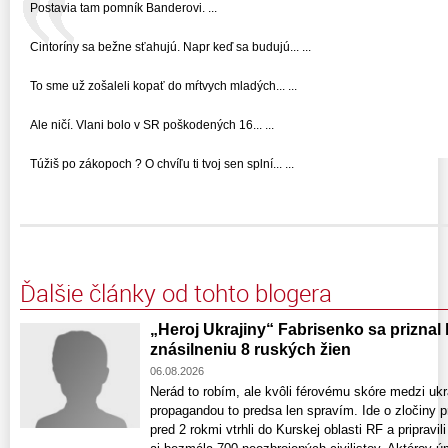
Postavia tam pomník Banderovi. ...
Cintoríny sa bežne sťahujú. Napr keď sa budujú... ...
To sme už zošaleli kopať do mŕtvych mladých... ...
Ale ničí. Vlani bolo v SR poškodených 16... ...
Túžiš po zákopoch ? O chvíľu ti tvoj sen splní... ...
Ďalšie články od tohto blogera
„Heroj Ukrajiny“ Fabrisenko sa priznal
znásilneniu 8 ruských žien
06.08.2026
Nerád to robím, ale kvôli férovému skóre medzi uk
propagandou to predsa len spravím. Ide o zločiny p
pred 2 rokmi vtrhli do Kurskej oblasti RF a pripravi