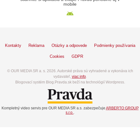
mobile
Kontakty
Reklama
Otázky a odpovede
Podmienky používania
Cookies
GDPR
© OUR MEDIA SR a. s. 2026. Autorské práva sú vyhradené a vykonáva ich
vydavateľ,
viac info
.
Blogovací systém Blog.Pravda.sk beží na technológií Wordpress.
Kompletný video servis pre OUR MEDIA SR a.s. zabezpečuje
ARBERTO GROUP
s.r.o.
.