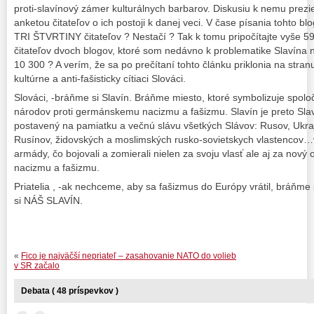
proti-slavínový zámer kulturálnych barbarov. Diskusiu k nemu prezier
anketou čitateľov o ich postoji k danej veci. V čase písania tohto blo
TRI ŠTVRTINY čitateľov ? Nestačí ? Tak k tomu pripočítajte vyše 5
čitateľov dvoch blogov, ktoré som nedávno k problematike Slavína n
10 300 ? A verím, že sa po prečítaní tohto článku priklonia na stra
kultúrne a anti-fašisticky cítiaci Slováci.
Slováci, -bráňme si Slavín. Bráňme miesto, ktoré symbolizuje spolo
národov proti germánskemu nacizmu a fašizmu. Slavín je preto Slavín
postavený na pamiatku a večnú slávu všetkých Slávov: Rusov, Ukraji
Rusínov, židovských a moslimských rusko-sovietskych vlastencov…
armády, čo bojovali a zomierali nielen za svoju vlasť ale aj za nov
nacizmu a fašizmu.
Priatelia , -ak nechceme, aby sa fašizmus do Európy vrátil, bráňme
si NÁŠ SLAVÍN.
«
Fico je najväčší nepriateľ – zasahovanie NATO do volieb
v SR začalo
Debata ( 48 príspevkov )