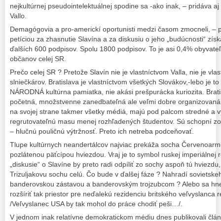
nejkultúrnej pseudointelektuálnej spodine sa -ako inak, – pridáva a
Vallo.
Demagógovia a pro-americkí oportunisti medzi časom zmocneli, – 
petíciou za zhasnutie Slavína a za diskusiu o jeho „budúcnosti“ z
ďalších 600 podpisov. Spolu 1800 podpisov. To je asi 0,4% obyvateľ
občanov celej SR.
Prečo celej SR ? Pretože Slavín nie je vlastníctvom Valla, nie je vla
slniečkárov. Bratislava je vlastníctvom všetkých Slovákov,-lebo je to
NÁRODNÁ kultúrna pamiatka, nie akási prešpurácka kuriozita. Bratis
početná, množstvenne zanedbateľná ale veľmi dobre organizovaná
na svojej strane takmer všetky médiá, majú pod palcom stredné a v
regrutovateľnú masu menej rozhľadených študentov. Sú schopní zo
– hlučnú pouličnú výtržnosť. Preto ich netreba podceňovať.
Tlupe kultúrnych neandertálcov najviac prekáža socha Červenoarm
pozlátenou päťcípou hviezdou. Vraj je to symbol ruskej imperiálnej r
„diskusie“ o Slavíne by preto radi odpíliť zo sochy aspoň tú hviezd
Trizuljakovu sochu celú. Čo bude v ďalšej fáze ? Nahradí sovietsk
banderovskou zástavou a banderovským trojzubcom ? Alebo sa hne
rozšíriť tak priestor pre neďalekú rezidenciu britského veľvyslanc
/Veľvyslanec USA by tak mohol do práce chodiť peši…/.
V jednom inak relatívne demokratickom médiu dnes publikovali člá