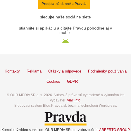
Predplatné denníka Pravda
sledujte naše sociálne siete
stiahnite si aplikáciu a čítajte Pravdu pohodlne aj v
mobile
Kontakty
Reklama
Otázky a odpovede
Podmienky používania
Cookies
GDPR
© OUR MEDIA SR a. s. 2026. Autorské práva sú vyhradené a vykonáva ich
vydavateľ,
viac info
.
Blogovací systém Blog.Pravda.sk beží na technológií Wordpress.
Kompletný video servis pre OUR MEDIA SR a.s. zabezpečuje
ARBERTO GROUP