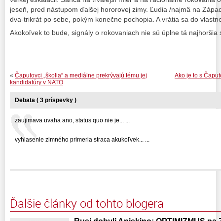
jeseň, pred nástupom ďalšej hororovej zimy. Ľudia /najmä na Zápa
dva-trikrát po sebe, pokým konečne pochopia. A vrátia sa do vlastne
Akokoľvek to bude, signály o rokovaniach nie sú úplne tá najhoršia 
«
Čaputovci „školia“ a mediálne prekrývajú tému jej
Ako je to s Čapu
kandidatúry v NATO
Debata ( 3 príspevky )
zaujimava uvaha ano, status quo nie je... ...
vyhlasenie zimného primeria straca akukoľvek... ...
Ďalšie články od tohto blogera