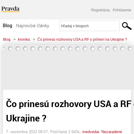
Registrácia
Prihlásenie
Blog
Najnovšie články
Najčítanejšie články
Blog
>
kronika
>
Čo prinesú rozhovory USA a RF o prímerí na Ukrajine ?
Najkomentovanejšie články
Zoznam blogov
Komerčné blogy
Čo prinesú rozhovory USA a RF 
Ukrajine ?
7. novembra 2022 09:57
, Prečítané 2 643x,
medvedar
,
Nezaradené