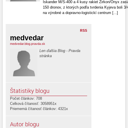
Iskander M/S-400 a 4 kusy rakiet Zirkon/Onyx zasiah
150 dronov, z ktorých podľa tvrdenia Kyjeva boli 3
na výrobné a dopravno-logistickí centrum [...]
RSS
medvedar
medvedar.blog.pravda.sk
Len ďalšia Blog - Pravda
stránka
Štatistiky blogu
Počet článkov: 708
Celková čítanosť: 3058951x
Priemerná čítanosť článkov: 4321x
Autor blogu