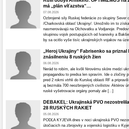
Rusi dobyli Aniskino: OPTIMIZMUS na 
má „plán víťazstva“…
07.08.2026
Ozbrojené sily Ruskej federácie zo skupiny Sever 
/Charkovská oblasť Ukrajiny/. Umožnilo im to získ
nasmerovávajú na Olchovatku a Vodjanoje. Predov
skupinou vojsk postupujúcich od Ivanovky a Bakšej
by sa ocitlo vyše tisíc ukrajinských vojakov na územ
„Heroj Ukrajiny“ Fabrisenko sa priznal
znásilneniu 8 ruských žien
06.08.2026
Nerád to robím, ale kvôli férovému skóre medzi uk
propagandou to predsa len spravím. Ide o zločiny p
pred 2 rokmi vtrhli do Kurskej oblasti RF a pripravi
aj bezmála 700 neozbrojených civilistov. Aktérov 
ruské vyšetrovacie orgány pomaly ale [...]
DEBAKEL: Ukrajinská PVO nezostrelil
28 RUSKÝCH RAKIET
05.08.2026
PODĽA KYJEVA dnes v noci ukrajinská PVO nezostre
útočiacich na zbrojovky a vojenskú logistiku v Kyje