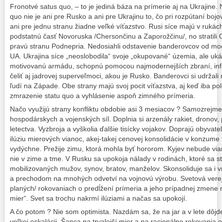
Fronotvé satus quo, – to je jediná báza na prímerie aj na Ukrajine
quo nie je ani pre Rusko a ani pre Ukrajinu to, čo pri rozpútaní bojo
ani pre jednu stranu žiadne veľké víťazstvo. Rusi síce majú v ruká
podstatnú časť Novoruska /Chersončinu a Zaporožčinu/, no stratili 
pravú stranu Podnepria. Nedosiahli odstavenie banderovcov od moc
UA. Ukrajina síce „neoslobodila“ svoje „okupované“ územia, ale uk
motivovanú armádu, schopnú pomocou najmodernejších zbraní, inf
čeliť aj jadrovej superveľmoci, akou je Rusko. Banderovci si udržal
ľudí na Západe. Obe strany majú svoj pocit víťazstva, aj keď iba pol
zmrazenie statu quo a vyhlásenie aspoň zimného prímeria.
Načo využijú strany konfliktu obdobie asi 3 mesiacov ? Samozrejme
hospodárskych a vojenských síl. Doplnia si arzenály rakiet, dronov,
letectva. Vyzbroja a vyškolia ďalšie tisícky vojakov. Doprajú obyva
ilúziu mierových vianoc, akej-takej cenovej konsolidácie v konzume
vydýchne. Prežije zimu, ktorá mohla byť hororom. Kyjev nebude vi
nie v zime a tme. V Rusku sa upokoja nálady v rodinách, ktoré sa st
mobilizovaných mužov, synov, bratov, manželov. Skonsoliduje sa i v
a prechodom na mnohých odvetví na vojnovú výrobu. Svetová vere
planých/ rokovaniach o predĺžení prímeria a jeho prípadnej zmene 
mier“. Svet sa trochu nakrmí ilúziami a načas sa upokojí.
A čo potom ? Nie som optimista. Nazdám sa, že na jar a v lete dôjde
veľkej eskalácii. Šanca na trvalejší mier a na racionálne rokovania