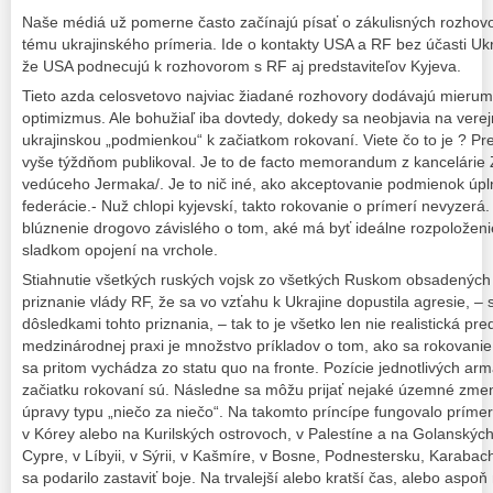
Naše médiá už pomerne často začínajú písať o zákulisných rozho
tému ukrajinského prímeria. Ide o kontakty USA a RF bez účasti Ukra
že USA podnecujú k rozhovorom s RF aj predstaviteľov Kyjeva.
Tieto azda celosvetovo najviac žiadané rozhovory dodávajú mieru
optimizmus. Ale bohužiaľ iba dovtedy, dokedy sa neobjavia na verej
ukrajinskou „podmienkou“ k začiatkom rokovaní. Viete čo to je ? Pre
vyše týždňom publikoval. Je to de facto memorandum z kancelárie Z
vedúceho Jermaka/. Je to nič iné, ako akceptovanie podmienok úpln
federácie.- Nuž chlopi kyjevskí, takto rokovanie o prímerí nevyzerá.
blúznenie drogovo závislého o tom, aké má byť ideálne rozpoloženi
sladkom opojení na vrchole.
Stiahnutie všetkých ruských vojsk zo všetkých Ruskom obsadených
priznanie vlády RF, že sa vo vzťahu k Ukrajine dopustila agresie, –
dôsledkami tohto priznania, – tak to je všetko len nie realistická pr
medzinárodnej praxi je množstvo príkladov o tom, ako sa rokovanie
sa pritom vychádza zo statu quo na fronte. Pozície jednotlivých ar
začiatku rokovaní sú. Následne sa môžu prijať nejaké územné zmeny
úpravy typu „niečo za niečo“. Na takomto príncípe fungovalo príme
v Kórey alebo na Kurilských ostrovoch, v Palestíne a na Golanskýc
Cypre, v Líbyii, v Sýrii, v Kašmíre, v Bosne, Podnestersku, Karab
sa podarilo zastaviť boje. Na trvalejší alebo kratší čas, alebo aspoň 