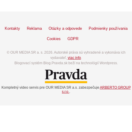
Kontakty
Reklama
Otázky a odpovede
Podmienky používania
Cookies
GDPR
© OUR MEDIA SR a. s. 2026. Autorské práva sú vyhradené a vykonáva ich
vydavateľ,
viac info
.
Blogovací systém Blog.Pravda.sk beží na technológií Wordpress.
Kompletný video servis pre OUR MEDIA SR a.s. zabezpečuje
ARBERTO GROUP
s.r.o.
.