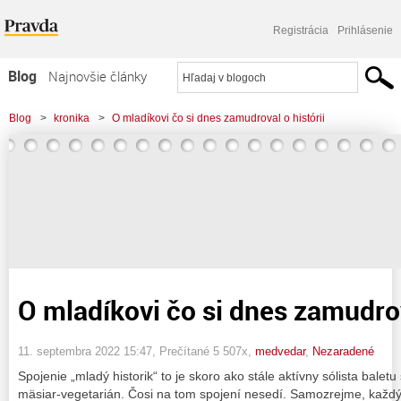
Registrácia
Prihlásenie
Blog
Najnovšie články
Najčítanejšie články
Blog
>
kronika
>
O mladíkovi čo si dnes zamudroval o histórii
Najkomentovanejšie články
Zoznam blogov
Komerčné blogy
O mladíkovi čo si dnes zamudrov
11. septembra 2022 15:47
, Prečítané 5 507x,
medvedar
,
Nezaradené
Spojenie „mladý historik“ to je skoro ako stále aktívny sólista bale
mäsiar-vegetarián. Čosi na tom spojení nesedí. Samozrejme, každý