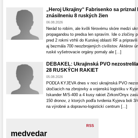
„Heroj Ukrajiny“ Fabrisenko sa priznal
znásilneniu 8 ruských žien
06.08.2026
Nerád to robím, ale kvôli férovému skóre medzi uk
propagandou to predsa len spravím. Ide o zločiny p
pred 2 rokmi vtrhli do Kurskej oblasti RF a pripravi
aj bezmála 700 neozbrojených civilistov. Aktérov 
ruské vyšetrovacie orgány pomaly ale [...]
DEBAKEL: Ukrajinská PVO nezostrelil
28 RUSKÝCH RAKIET
05.08.2026
PODĽA KYJEVA dnes v noci ukrajinská PVO nezostre
útočiacich na zbrojovky a vojenskú logistiku v Kyje
Iskander M/S-400 a 4 kusy rakiet Zirkon/Onyx zasiah
150 dronov, z ktorých podľa tvrdenia Kyjeva boli 3
na výrobné a dopravno-logistickí centrum [...]
RSS
medvedar