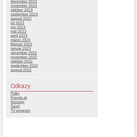
december 2023
november 2023
október 2023
september 2023
august 2023
júl 2023
jún 2023
máj 2023
apríl 2023
marec 2023
február 2023
január 2023
december 2022
november 2022
október 2022
september 2022
august 2022
Odkazy
Fotky
Pravda.sk
Recepty
Šport
TV program