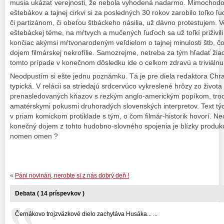
musia ukázať verejnosti, že nebola vyhodená nadarmo. Mimochodo
eštebákov a tajnej cirkvi si za posledných 30 rokov zarobilo toľko ľ
či partizánom, či obeťou štbáckeho násilia, už dávno protestujem. Ve
eštebáckej téme, na mŕtvych a mučených ľuďoch sa už toľkí priživi
končiac akýmsi mŕtvonarodeným veľdielom o tajnej minulosti štb, čo
dojem filmárskej nekrofílie. Samozrejme, netreba za tým hľadať žiad
tomto prípade v konečnom dôsledku ide o celkom zdravú a triviáln
Neodpustím si ešte jednu poznámku. Tá je pre diela redaktora Chr
typická. V relácii sa striedajú srdcervúco vykreslené hrôzy zo život
prenasledovaných kňazov s rezkým anglo-americkým popíkom, troch
amatérskymi pokusmi druhoradých slovenských interpretov. Text tý
v priam komickom protiklade s tým, o čom filmár-historik hovorí. Ne
konečný dojem z tohto hudobno-slovného spojenia je blízky produkc
nomen omen ?
«
Páni novinári, nerobte si z nás dobrý deň !
Debata ( 14 príspevkov )
Černákovo trojzväzkové dielo zachytáva Husáka... ...