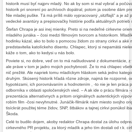
historik musí byť najprv mladý. No ak by som si mal vybrať a počúv
historik pri snorení po archívoch dopátral, potom ja osobne dám 
Nie mladej puške. Tá má príliš málo vypracovaný „sitzflajš“ a je až 
vedecké avantúry a prepisovačky histórie podľa aktuálnych potrieb s
Štefan Chrapa je asi inej mienky. Preto si na nedeľné cirkevne orien
mladého junáka – čosi medzi filmovým tvorcom a historikom. Mladí
hodinku kázal, ako to bolo s pomocou židom zo strany cirkvi a aké 
predstavitelia katolíckeho disentu. Chlapec, ktorý si nepamätá nie
káže o tom, ako to kedysi u nás bolo.
Poviete si, no dobre, veď on to má naštudované z dokumentácie, z vý
ale práve v tom je jadro mojich pochybností. Že to má chlapec všetk
nič prežité. Ale napriek tomu mladíckym hláskom seká jedno katego
druhým. Skúsený historik hľadá rôzne zdroje, najmä tie rozporné, o
hypotézami, ich porovnávaním a hodnotením , -to nie je len práca p
odborníka v oblasti spoločenských vied. – A ak ide o prácu filmára 
prezentácia alternatívnych a pritom originálnych autentických výpov
robím film -čosi nevyhnutné. Junáčik-filmárik nám miesto svojho ori
tisíckrát použitej téme židov, SNP, štbákov a tajnej cirkvi ponúkol ib
Škoda.
Celé to budilo dojem, akoby redaktor Chrapa dostal za úlohu odpr
cirkevného PR projektu, za ktorý mladík a jeho tím dostali od r.k. ci