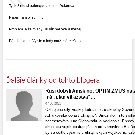
Ty tiež nie si palenque ale trol. Dokonca... ...
Napíš nám o nich ! ...
Problém je že mladý Husák bol oveľa menej... ...
Pán ibasinec, Vy ste mladý muž, máte ešte len... ...
Ďalšie články od tohto blogera
Rusi dobyli Aniskino: OPTIMIZMUS na 
má „plán víťazstva“…
07.08.2026
Ozbrojené sily Ruskej federácie zo skupiny Sever 
/Charkovská oblasť Ukrajiny/. Umožnilo im to získ
nasmerovávajú na Olchovatku a Vodjanoje. Predov
skupinou vojsk postupujúcich od Ivanovky a Bakšej
by sa ocitlo vyše tisíc ukrajinských vojakov na územ